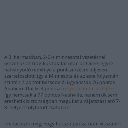
A 3. harmadban, 2-0-s minnesotai vezetésnél
összehozott tragikus találat után az Oilers egyre
halványodó reménye a pontszerzésre teljesen
szertefoszlott, így a Minnesota és az este folyamán
szintén 2 pontot bezsebelő, ugyancsak 76 pontos
Anaheim Ducks 3 pontra
megközelítette az Oilerst
.
Így nemcsak a 77 pontos Nashville, hanem ők sem
érezhetik biztonságban magukat a rájátszást érő 7-
8. helyért folytatott csatában.
Ide tartozik még, hogy hosszú pauza után visszatért