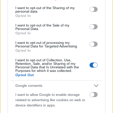
:D
services and may gather and store information including but
not limited to your visit or usage behaviour. You may click to
I want to opt-out of the Sharing of my
personal data.
grant or deny consent to Google and its third-party tags to
Opted In
use your data for below specified purposes in below Google
Szenszej
consent section.
I want to opt-out of the Sale of my
17 éve
Personal Data.
Opted In
Szerencsétlen Oilerses srácok, mennyi véletlen
összejátszása kell egy ilyenhez... A Wild szurkolók,
I want to opt-out of processing my
ahogy látom jól szórakoztak.
Personal Data for Targeted Advertising.
Opted In
Egy jó Gáborik... Kíváncsi vagyok mi lesz a sorsa! Ha
I want to opt-out of Collection, Use,
bejutnak vele a playoffba és ott jól szerepelnek,
Retention, Sale, and/or Sharing of my
Personal Data that Is Unrelated with the
akkor lehet marad, de nem hiszem... Kockázatos
Purposes for which it was collected.
porcelán leigazolni...
Opted Out
Google consents
Acilles
I want to allow Google to enable storage
17 éve
related to advertising like cookies on web or
device identifiers in apps.
@Szenszej
: Miért? Hova menne? Mert én azért nyár