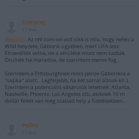
Szenszej
17 éve
@Acilles
: Az nhl.com-on volt cikk is róla, hogy nehéz a
Wild helyzete, Gáborik ügyében, mert UFA lesz.
Elcserélték volna, de a sérülése miatt nem tudták.
Örülnék ha maradna, de szerintem menni fog...
Szerintem a Pittsburghnek nincs pénze Gáborikra a
"sapka" alatt... Legfeljebb, ha két sorral állnak ki! :)
Szerintem a potenciális vásárolók lehetnek: Atlanta,
Nashville, Phoenix, Los Angeles stb, akiknek 10 m
dollár felett van még szabad hely a fizetésekben...
PeDro
17 éve