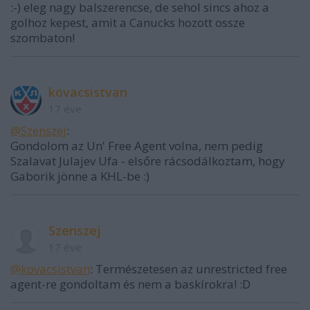
:-) eleg nagy balszerencse, de sehol sincs ahoz a
golhoz kepest, amit a Canucks hozott ossze
szombaton!
kovacsistvan
17 éve
@Szenszej
:
Gondolom az Un' Free Agent volna, nem pedig
Szalavat Julajev Ufa - elsőre rácsodálkoztam, hogy
Gaborik jönne a KHL-be :)
Szenszej
17 éve
@kovacsistvan
: Természetesen az unrestricted free
agent-re gondoltam és nem a baskírokra! :D