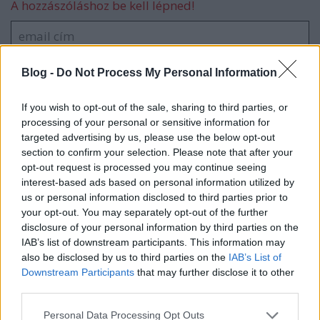
A hozzászóláshoz be kell lépned!
Blog -
Do Not Process My Personal Information
If you wish to opt-out of the sale, sharing to third parties, or
processing of your personal or sensitive information for
targeted advertising by us, please use the below opt-out
VAGY
section to confirm your selection. Please note that after your
opt-out request is processed you may continue seeing
interest-based ads based on personal information utilized by
us or personal information disclosed to third parties prior to
your opt-out. You may separately opt-out of the further
disclosure of your personal information by third parties on the
IAB’s list of downstream participants. This information may
SakiCitizen
also be disclosed by us to third parties on the
IAB’s List of
17 éve
Downstream Participants
that may further disclose it to other
third parties.
Ez hihetetlen! Besza... már elnézést, de még az előzőt
emésztem :) az NHLes fiúk ismét kitettek magukért
Please note that this website/app uses one or more Google
Personal Data Processing Opt Outs