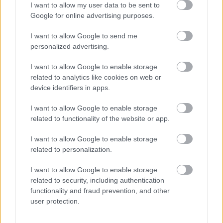
után Pittsburgh-ben szívesen látnám, amennyiben a
I want to allow my user data to be sent to
PO után Crosby sortársai távoznak...
Google for online advertising purposes.
Egyébként oltári ez a gól is... Csak így tovább fiúk...
Néha ilyen is kell a népek szórakoztatásához :D...
I want to allow Google to send me
personalized advertising.
I want to allow Google to enable storage
kazincbarcikai hokis az öreg Borsodból
related to analytics like cookies on web or
17 éve
device identifiers in apps.
Gaborik to Sens, ha nem porcelán :)
I want to allow Google to enable storage
related to functionality of the website or app.
nick-nick
I want to allow Google to enable storage
related to personalization.
17 éve
balfaszok
I want to allow Google to enable storage
related to security, including authentication
functionality and fraud prevention, and other
user protection.
lodoktor
17 éve