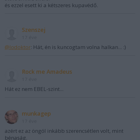
és ezzel esett ki a kétszeres kupavédő.
Szenszej
17 éve
@lodoktor
: Hát, én is kuncogtam volna halkan... :)
Rock me Amadeus
17 éve
Hát ez nem EBEL-szint...
munkagep
17 éve
azért ez az öngól inkább szerencsétlen volt, mint
bénaság.