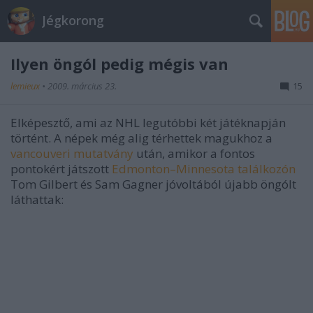
Jégkorong
Ilyen öngól pedig mégis van
lemieux
•
2009. március 23.
15
Elképesztő, ami az NHL legutóbbi két játéknapján
történt. A népek még alig térhettek magukhoz a
vancouveri mutatvány
után, amikor a fontos
pontokért játszott
Edmonton–Minnesota találkozón
Tom Gilbert és Sam Gagner jóvoltából újabb öngólt
láthattak: