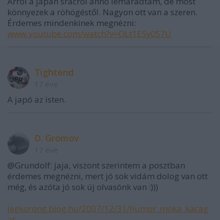
Arról a japán srácról anno lemaradtam, de most
könnyezek a röhögéstől. Nagyon ott van a szeren.
Érdemes mindenkinek megnézni:
www.youtube.com/watch?v=OLt1ESy0S7U
Tightend
17 éve
A japó az isten.
D. Gromov
17 éve
@Grundolf: jaja, viszont szerintem a posztban
érdemes megnézni, mert jó sok vidám dolog van ott
még, és azóta jó sok új olvasónk van :)))
jegkorong.blog.hu/2007/12/31/humor_moka_kacag
as