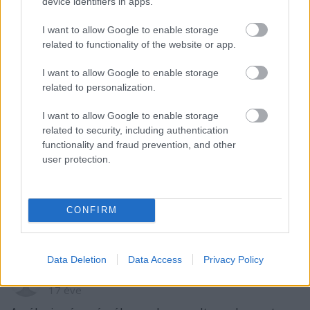
device identifiers in apps.
Hajszálon múlt és ki tudja ütni... Szegény
I want to allow Google to enable storage
related to functionality of the website or app.
sziszi_15
I want to allow Google to enable storage
related to personalization.
17 éve
@ifjvit
: hiába értesz egyet, a szabályok szerint nem
I want to allow Google to enable storage
érvénytelen
related to security, including authentication
functionality and fraud prevention, and other
user protection.
ifjvit
17 éve
CONFIRM
@sziszi_15
: Nálam akkor sem gól és ez a lényeg. :)
Data Deletion
Data Access
Privacy Policy
Grundolf
17 éve