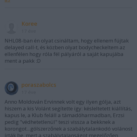
Koree
17 éve
NHL08-ban én olyat csináltam, hogy ellenem fújtak
delayed call-t, és közben olyat bodycheckeltem az
ellenfélen hogy róla fél pályáról a saját kapujába
ment a pakk :D
poraszabolcs
17 éve
Anno Moldován Ervinnek volt egy ilyen gólja, azt
hiszem a kis Volánt segítette így: késleltetett kiállítás,
kapus le, a Klub feláll a támadóharmadban, Erzsi
pedig "védhetetlenül" teszi vissza a bekknek a
korongot...gólszerzőnek a szabálytalankodó volánost
írták be, mert a szabálytalanságot megelőzően