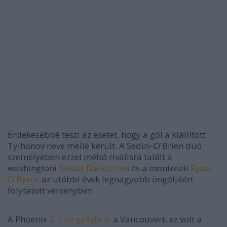
Érdekesebbé teszi az esetet, hogy a gól a kiállított
Tyihonov neve mellé került. A Sedin–O'Brien duó
személyében ezzel méltó riválisra talált a
washingtoni
Niklas Bäckström
és a montreali
Ryan
O'Byrne
az utóbbi évek legnagyobb öngóljáért
folytatott versenyben.
A Phoenix
5-1-re győzte le
a Vancouvert, ez volt a