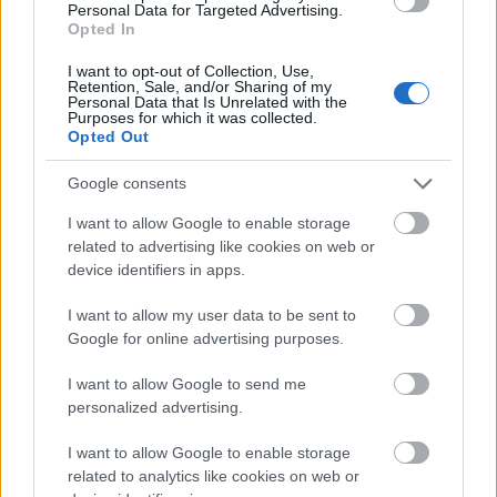
Personal Data for Targeted Advertising.
Opted In
jegkorong.blog.hu/2008/11/25/ostoba_ongolt_lott_a
_montreal
I want to opt-out of Collection, Use,
Retention, Sale, and/or Sharing of my
Personal Data that Is Unrelated with the
de alighanem az a csúcs, amely 2007. szilveszteri
Purposes for which it was collected.
összeállításunkban szerepelt. a japán sugawara
Opted Out
előbb cselekszik, aztán gondolkodik:
Google consents
jegkorong.blog.hu/2007/12/31/humor_moka_kacag
I want to allow Google to enable storage
as
related to advertising like cookies on web or
device identifiers in apps.
ifjvit
I want to allow my user data to be sent to
Google for online advertising purposes.
17 éve
@kispufi
: Egyetértek. Érvénytelen gól!
I want to allow Google to send me
personalized advertising.
I want to allow Google to enable storage
freddyD
related to analytics like cookies on web or
17 éve