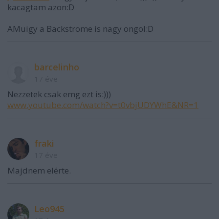
kacagtam azon:D
AMuigy a Backstrome is nagy ongol:D
barcelinho
17 éve
Nezzetek csak emg ezt is:)))
www.youtube.com/watch?v=t0vbjUDYWhE&NR=1
fraki
17 éve
Majdnem elérte.
Leo945