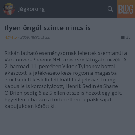
Jégkorong
Ilyen öngól szinte nincs is
lemieux
•
2009. március 22.
28
Ritkán látható eseménysornak lehettek szemtanúi a
Vancouver–Phoenix NHL-meccsre látogató nézők. A
2. harmad 11. percében Viktor Tyihonov bottal
akasztott, a játékvezető keze rögtön a magasba
emelkedett késleltetett kiállítást jelezve. Luongo
kapus le is korcsolyázott, Henrik Sedin és Shane
O'Brien pedig 6 az 5 ellen össze is hozott egy gólt.
Egyetlen hiba van a történetben: a pakk saját
kapujukban kötött ki.