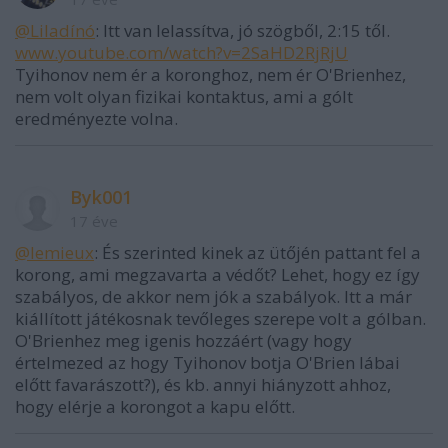
@Liladínó
: Itt van lelassítva, jó szögből, 2:15 től.
www.youtube.com/watch?v=2SaHD2RjRjU
Tyihonov nem ér a koronghoz, nem ér O'Brienhez,
nem volt olyan fizikai kontaktus, ami a gólt
eredményezte volna.
Byk001
17 éve
@lemieux
: És szerinted kinek az ütőjén pattant fel a
korong, ami megzavarta a védőt? Lehet, hogy ez így
szabályos, de akkor nem jók a szabályok. Itt a már
kiállított játékosnak tevőleges szerepe volt a gólban.
O'Brienhez meg igenis hozzáért (vagy hogy
értelmezed az hogy Tyihonov botja O'Brien lábai
előtt favarászott?), és kb. annyi hiányzott ahhoz,
hogy elérje a korongot a kapu előtt.