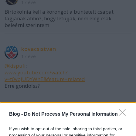
17 éve
Birtokolnia kell a korongot a büntetett csapat
tagjának ahhoz, hogy lefújják, nem elég csak
beleérni.szerintem
kovacsistvan
17 éve
@kispufi
:
www.youtube.com/watch?
v=t0vbjUDYWhE&feature=related
Erre gondolsz?
vodopjanov
Blog -
Do Not Process My Personal Information
17 éve
Én Énekes Lali a kilencvenes évek közepén ütött
If you wish to opt-out of the sale, sharing to third parties, or
öngóljára emlékszem:-)
processing of your personal or sensitive information for