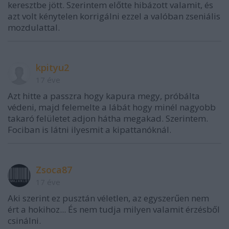
keresztbe jött. Szerintem előtte hibázott valamit, és
azt volt kénytelen korrigálni ezzel a valóban zseniális
mozdulattal.
kpityu2
17 éve
Azt hitte a passzra hogy kapura megy, próbálta
védeni, majd felemelte a lábát hogy minél nagyobb
takaró felületet adjon hátha megakad. Szerintem.
Fociban is látni ilyesmit a kipattanóknál.
Zsoca87
17 éve
Aki szerint ez pusztán véletlen, az egyszerűen nem
ért a hokihoz... És nem tudja milyen valamit érzésből
csinálni.