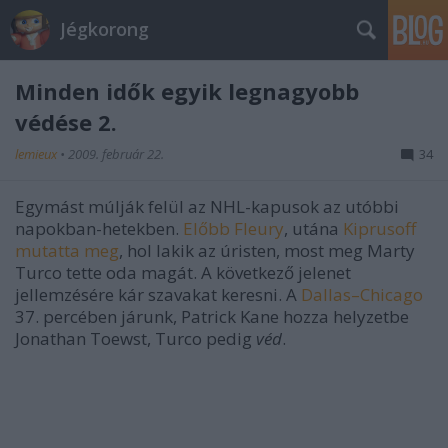
Jégkorong
Minden idők egyik legnagyobb
védése 2.
lemieux
•
2009. február 22.
34
Egymást múlják felül az NHL-kapusok az utóbbi
napokban-hetekben.
Előbb Fleury
, utána
Kiprusoff
mutatta meg
, hol lakik az úristen, most meg Marty
Turco tette oda magát. A következő jelenet
jellemzésére kár szavakat keresni. A
Dallas–Chicago
37. percében járunk, Patrick Kane hozza helyzetbe
Jonathan Toewst, Turco pedig
véd
.