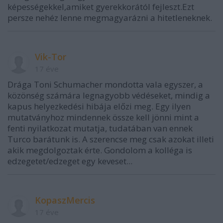
képességekkel,amiket gyerekkorától fejleszt.Ezt
persze nehéz lenne megmagyarázni a hitetleneknek.
Vik-Tor
17 éve
Drága Toni Schumacher mondotta vala egyszer, a
közönség számára legnagyobb védéseket, mindig a
kapus helyezkedési hibája előzi meg. Egy ilyen
mutatványhoz mindennek össze kell jönni mint a
fenti nyilatkozat mutatja, tudatában van ennek
Turco barátunk is. A szerencse meg csak azokat illeti
akik megdolgoztak érte. Gondolom a kolléga is
edzegetet/edzeget egy keveset...
KopaszMercis
17 éve