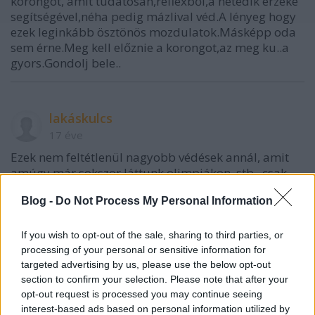
korongot, amit tudatosan,reflexből,a hetedik érzéke
segítségével,néha pedig mázlival véd.A lényeg hogy
ezek leginkább ösztönös mozdulatok.Másképp oda
sem érne.Meg kell előznie a korongot,az meg ku..a
gyors.Gondolj bele..
lakáskulcs
17 éve
Ezek nem feltétlenül nagyobb védések annál, amit
amúgy már sokszor láttunk olimpiákon, stb., csak
látványosabbak. Egy közeli bombát kikapni a
Blog -
Do Not Process My Personal Information
felsőből sem sokkal könnyebb. Ettől függetlenül a
gyakorlás által fejlesztett ösztön sem kevesebb, mint
a teljes tudatosság. Kell az egyik is, a másik is.
If you wish to opt-out of the sale, sharing to third parties, or
Fociban is mindig a 30-ról leadott bombák az év
processing of your personal or sensitive information for
góljai, pedig sokszor csak ellövik a labdát nagyjából
targeted advertising by us, please use the below opt-out
a felső sarok felé, mikor hogy jön be. Egy igazi ínyenc
section to confirm your selection. Please note that after your
az okos gólokat legalább ugyanannyira értékeli.
opt-out request is processed you may continue seeing
interest-based ads based on personal information utilized by
Nagy védés volt ez, és amennyire ez ilyenkor