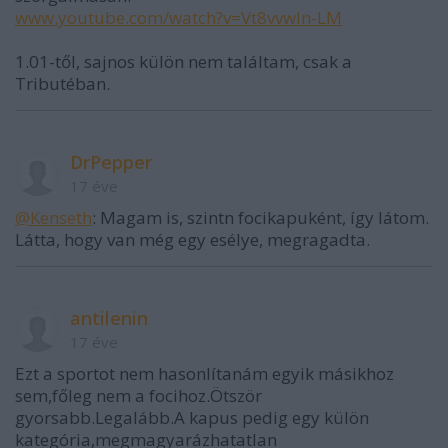
www.youtube.com/watch?v=Vt8vvwIn-LM
1.01-től, sajnos külön nem találtam, csak a
Tributéban.
DrPepper
17 éve
@Kenseth
: Magam is, szintn focikapuként, így látom.
Látta, hogy van még egy esélye, megragadta.
antilenin
17 éve
Ezt a sportot nem hasonlítanám egyik másikhoz
sem,főleg nem a focihoz.Ötször
gyorsabb.Legalább.A kapus pedig egy külön
kategória,megmagyarázhatatlan