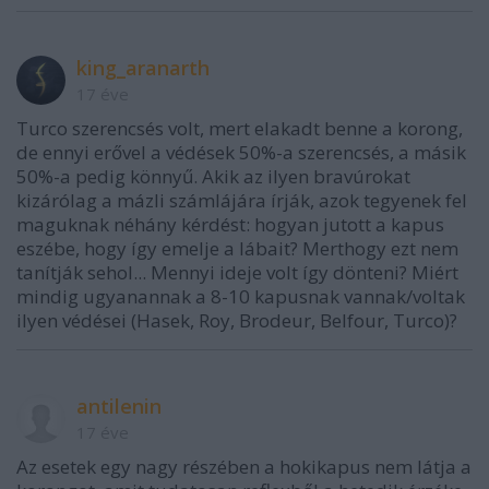
king_aranarth
17 éve
Turco szerencsés volt, mert elakadt benne a korong,
de ennyi erővel a védések 50%-a szerencsés, a másik
50%-a pedig könnyű. Akik az ilyen bravúrokat
kizárólag a mázli számlájára írják, azok tegyenek fel
maguknak néhány kérdést: hogyan jutott a kapus
eszébe, hogy így emelje a lábait? Merthogy ezt nem
tanítják sehol... Mennyi ideje volt így dönteni? Miért
mindig ugyanannak a 8-10 kapusnak vannak/voltak
ilyen védései (Hasek, Roy, Brodeur, Belfour, Turco)?
antilenin
17 éve
Az esetek egy nagy részében a hokikapus nem látja a