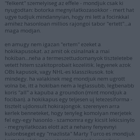
"felkent" szemelyiseg az effele - mondjuk csak ki
nyugodtan: botorka megnyilatkozasokkor - mert hat
ugye tudjuk mindannyian, hogy mi lett a focinkkal
amihez hasonloan millios rajongoi tabor "ertett"...a
maga modjan.
en amugy nem igazan "ertem" ezeket a
hokikapusokat. az amit ok csinalnak a mai
hokiban...neha a termeszettudomanyok tiszteletebe
vetett hitem szakitoprobait kozelitik. legyenek azok
OBs kapusok, vagy NHL-es klasszikusok. tok
mindegy. ha valakinek meg mondjuk nem ugrott
volna be, itt a hokiban nem a leglassubb, legbenabb
koris "all" a kapuba a groundon (mint mondjuk a
fociban). a hokikapus egy teljesen uj letezesiforma -
tisztelt ujdonsult hokirajongok. szerenyen arra
kerlek benneteket, hogy tenyleg komolyan merjetek
fel egy-egy hasonlo - szamomra egy kicsit lekicsinylo
- megnyilatkozas elott azt a nehany fenyevnyi
kulonbseget egy "mazlista" Marty Turco es mondjuk