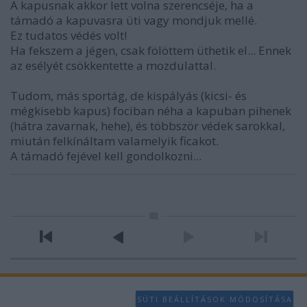
A kapusnak akkor lett volna szerencséje, ha a
támadó a kapuvasra üti vagy mondjuk mellé.
Ez tudatos védés volt!
Ha fekszem a jégen, csak fölöttem üthetik el... Ennek
az esélyét csökkentette a mozdulattal.
Tudom, más sportág, de kispályás (kicsi- és
mégkisebb kapus) fociban néha a kapuban pihenek
(hátra zavarnak, hehe), és többször védek sarokkal,
miután felkínáltam valamelyik ficakot.
A támadó fejével kell gondolkozni...
SÜTI BEÁLLÍTÁSOK MÓDOSÍTÁSA