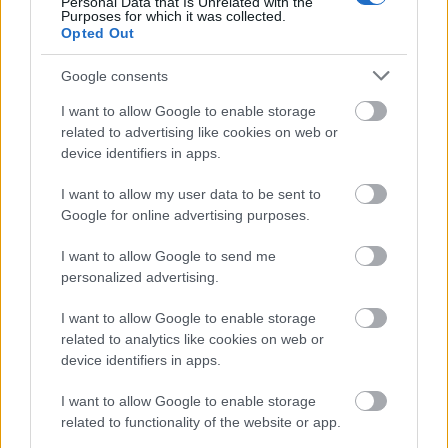
Personal Data that Is Unrelated with the
Purposes for which it was collected.
Opted Out
Google consents
lemieux
I want to allow Google to enable storage
17 éve
related to advertising like cookies on web or
Itt van Turco nyilatkozata a védésről:
device identifiers in apps.
"When you get in those situations it's all about
reacting," Turco said. "It all stems from practicing
I want to allow my user data to be sent to
like that and reacting to do what ever it takes. All I
Google for online advertising purposes.
knew when I was sliding over is that he might shoot it
right away. Out of the corner of my eye I knew he
I want to allow Google to send me
didn't shoot it, you think he is going to get it up, so
personalized advertising.
you throw up a leg and you get lucky."
"Reakció", "láttam","gondoltam", "szerencse". Ez a 4
I want to allow Google to enable storage
related to analytics like cookies on web or
szó szépen leírja a helyzetet. egy ilyen védéshez
device identifiers in apps.
mindennek össze kell jönnie, csak a szerencse, vagy
csak a tudás nem elég
I want to allow Google to enable storage
related to functionality of the website or app.