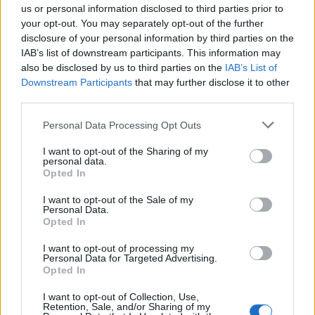
us or personal information disclosed to third parties prior to
lehetséges, még tudatos. Sem túllihegni, sem
your opt-out. You may separately opt-out of the further
lebecsülni nem kell.
disclosure of your personal information by third parties on the
IAB’s list of downstream participants. This information may
also be disclosed by us to third parties on the
IAB’s List of
Új Nick
Downstream Participants
that may further disclose it to other
third parties.
17 éve
Aki mázlizik, annak tényleg fogalma sincs az
Please note that this website/app uses one or more Google
Personal Data Processing Opt Outs
egészről. Ez a védés úgy 10-15 évvel korábban
services and may gather and store information including but
kezdődik amikor elkezdik beleverni a kapuspalánta
not limited to your visit or usage behaviour. You may click to
I want to opt-out of the Sharing of my
personal data.
fejébe, hogy a kapu mettől meddig tart... Ott már
grant or deny consent to Google and its third-party tags to
Opted In
use your data for below specified purposes in below Google
lehetne mázli is. Csak éppen nem mindegy, hogy a
consent section.
kezét a lábát vagy a karját kapja fel. Ha mindegyiket
I want to opt-out of the Sale of my
Personal Data.
felkapta volna, akkor jógi lenne és lebegne, tudniilik.
Opted In
Szóval, mázli volt, hogy a korong a lábát találta el,
csak nem minden nagyokos idióta lába lett volna ott,
I want to opt-out of processing my
Personal Data for Targeted Advertising.
hogy a korong eltalálhassa. Ja, és végülis, 4000-et
Opted In
dekázni focival, ott is minden 20. dekánál van egy
mázlifaktor... :) Meg F1-ben is nyilván 100 bevett
I want to opt-out of Collection, Use,
kanyarból 1-hez mázli is kell, hogy a csíkon maradj!
Retention, Sale, and/or Sharing of my