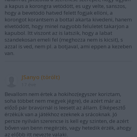
a kapus a korongra vetödött, es ugy velte, sanszos,
hogy a bevetödö hatved felett fogjak ellöni, a
korongot korantsem a bottal akarta kivedeni, hanem
elvetödött, hogy minel nagyobb feluletet takarjon a
kapubol. Itt viszont az is latszik, hogy a labat
szandekosan emeli fel (meghozza nem is kicsit), s
azzal is ved, nem pl. a botjaval, ami eppen a kezeben
van.
JSanyo (törölt)
17 éve
Bevallom nem értek a hokihoz(egyszer koriztam,
soha többet nem megyek jégre), de azért már az
előző pár bravúrnál is leesett az állam. Elképesztő
érzékük van a játékhoz ezeknek a srácoknak. Jó
persze nyilván szerencse is kell egy szinten, de azért
bőven van benn megérzés, vagy hetedik érzék, ahogy
az előbb itt nevezte valaki.