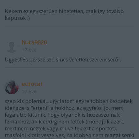
Nekem ez egyszerűen hihetetlen, csak így tovább
kapusok :)
huta9020
17 éve
Ügyes! És persze szó sincs véletlen szerencséről.
eurocat
17 éve
szep kis polemia...ugy latom egyre tobben kezdenek
idehaza is "erteni" a hokihoz. ez egyfelol jo, mert
legalabb kitunik, hogy olyanok is hozzaszolnak
temakhoz, akik eddig nem tettek (mondjuk azert,
mert nem neztek vagy muveltek ezt a sportot),
masfelol kicsit veszelyes, ha idoben nem reagal senki