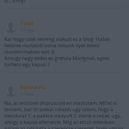
is... Ennyi.
Taszi
17 éve
Kar hogy csak nemreg alakult ez a blog. Hašek
hetente mutatott volna nekunk ilyet mikor
csucsformaban volt :))
Amugy nagy vedes es gratula Martynak, egesz
turheto egy kapus :)
kekeckecc
17 éve
Na, az elözönel (Kipruszov) en mazliztam. MOst is
tennem, bar itt sokkal inkabb ugy latom, hogy a
mozdulat 1. a pakkra iranyult 2. elerte a celjat, ugy,
ahogy a kapus eltervezte. Mig az elözö videoban
nalam az jatszotta a szerencse szerepet, hogy ugyan