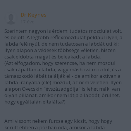
Dr Keynes
17 éve
Szerintem nagyon is érdem: tudatos mozdulat volt,
és bejött. A legtöbb reflexmozdulat például ilyen, a
labda felé nyúl, de nem tudatosan a labdát üti ki:
ilyen alapon a védések többsége véletlen, hiszen
csak eldobta magát és beleakadt a labda.
(Azt elfogadom, hogy szerencse, ha nem mozdul
csak rápattan a labda, vagy máshová mozdul, és a
támaszkodó lábát találják el - de amikor aktívan a
labda irányába (elé) mozdul, az nem véletlen. Ilyen
alapon Ovecskin "évszázadgólja" is lehet mák, van
olyan pillanat, amikor nem látja a labdát, örülhet,
hogy egyáltalán eltalálta?)
Ami viszont nekem furcsa egy kicsit, hogy hogy
került ebben a pózban oda, amikor a labda