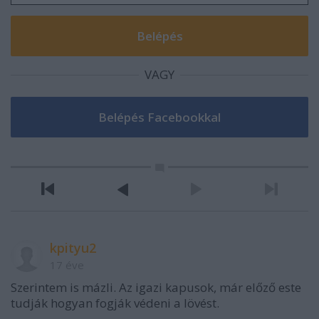
VAGY
kpityu2
17 éve
Szerintem is mázli. Az igazi kapusok, már előző este
tudják hogyan fogják védeni a lövést.