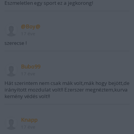
Eszmeletlen egy sport ez a jegkorong!
@Boy@
17 éve
szerecse !
Bubo99
17 éve
Hát szerintem nem csak mák volt,mák hogy bejött,de
irányított mozdulat volt!! Ezerszer megnéztem,kurva
kemény védés volt!!
Knapp
17 éve