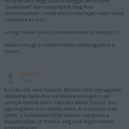
koztetek akik nagy valoszinuseggel semmilyen
"puskaport" nem szagoltatok meg hoki
vonatkozasban...szoval eloszor merlegel, majd utana
"oszthatja az eszt".
amugy milyen jo kis csorte lett ebbol az entrybol :)
nekem amugy a multkori botos vedes egyelore a
favorit...
Jimbo75
17 éve
Ez mák volt, nem tudatos. Minden idők legnagyobb
védéséhez talán Roy-nál kellene keresgélni, aki
vmelyik Detroit elleni meccsén védett 3 olyat, ami
egymagában is Év védése lenne. A vasutasok csak
jöttek, 3 hullámban lőtték kapura szorgosan a
kippatanókat, St. Patrick meg csak fogta mindet
szorgalmasan.