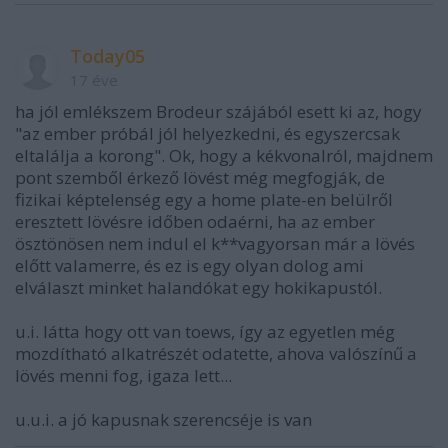
Today05
17 éve
ha jól emlékszem Brodeur szájából esett ki az, hogy
"az ember próbál jól helyezkedni, és egyszercsak
eltalálja a korong". Ok, hogy a kékvonalról, majdnem
pont szemből érkező lövést még megfogják, de
fizikai képtelenség egy a home plate-en belülről
eresztett lövésre időben odaérni, ha az ember
ösztönösen nem indul el k**vagyorsan már a lövés
előtt valamerre, és ez is egy olyan dolog ami
elválaszt minket halandókat egy hokikapustól.
u.i. látta hogy ott van toews, így az egyetlen még
mozdítható alkatrészét odatette, ahova valószínű a
lövés menni fog, igaza lett...
u.u.i. a jó kapusnak szerencséje is van