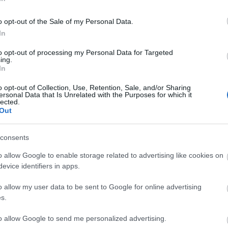
o opt-out of the Sale of my Personal Data.
In
to opt-out of processing my Personal Data for Targeted
ing.
In
C
tazik
Fölényes
Átalakul a női
o opt-out of Collection, Use, Retention, Sale, and/or Sharing
ah
gatott
dunaújvárosi
bajnokság
ersonal Data that Is Unrelated with the Purposes for which it
(
2
lected.
győzelem
ba
Out
ba
(
5
cs
div
consents
eb
(
4
fe
o allow Google to enable storage related to advertising like cookies on
fe
Megint nyert a
evice identifiers in apps.
(
1
Vienna
fr
hár
o allow my user data to be sent to Google for online advertising
ho
ifj
s.
(
4
sználói tartalomnak minősülnek, értük a
szolgáltatás technikai
üzemeltetője semmilyen felelősséget nem vállal,
(
5
ztőjéhez. Részletek a
Felhasználási feltételekben
és az
adatvédelmi tájékoztatóban
.
(
2
to allow Google to send me personalized advertising.
kö