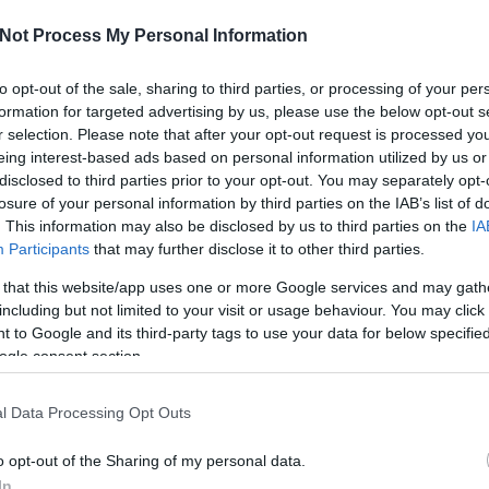
Not Process My Personal Information
I
to opt-out of the sale, sharing to third parties, or processing of your per
formation for targeted advertising by us, please use the below opt-out s
r selection. Please note that after your opt-out request is processed y
eing interest-based ads based on personal information utilized by us or
disclosed to third parties prior to your opt-out. You may separately opt-
O
losure of your personal information by third parties on the IAB’s list of
. This information may also be disclosed by us to third parties on the
IA
Participants
that may further disclose it to other third parties.
 that this website/app uses one or more Google services and may gath
including but not limited to your visit or usage behaviour. You may click 
 to Google and its third-party tags to use your data for below specifi
mel továbbra is nagy harcot folytat a Keleti Főcsoport 7. és 8.
 a Buffalo csapatával.
ogle consent section.
Tetszik
0
l Data Processing Opt Outs
o opt-out of the Sharing of my personal data.
In