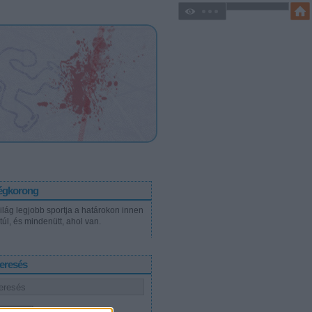
égkorong
világ legjobb sportja a határokon innen
túl, és mindenütt, ahol van.
eresés