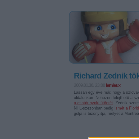
Richard Zednik tök
2009.01.30. 23:00
lemieux
Lassan egy éve már, hogy a szlová
oldalunkon. Nehezen felejthető a sz
a csatár nyaki ütőerét
. Zednik szer
NHL-szezonban pedig
ismét a Flori
gólja is bizonyítja, melyet a Montre