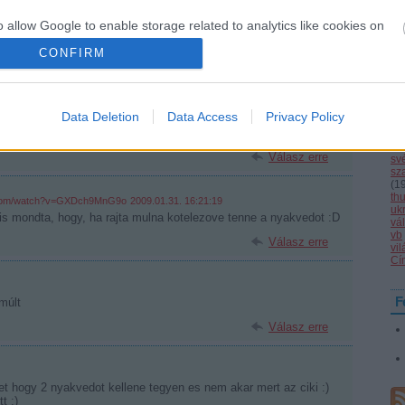
la
2009.01.30. 23:01:53
ma
o allow Google to enable storage related to analytics like cookies on
mi
nyakú haverunk ! ;)
evice identifiers in apps.
nat
CONFIRM
Válasz erre
(
1
1
(
o allow Google to enable storage related to functionality of the website
ol
se
(
4
Data Deletion
Data Access
Privacy Policy
hogy egy ilyen baleset után sem vesz fel nyakvédőt. Pedig a
(
3
De aztán meggyógyult.
cs
o allow Google to enable storage related to personalization.
st
Válasz erre
sv
sz
o allow Google to enable storage related to security, including
(
1
th
cation functionality and fraud prevention, and other user protection.
e.com/watch?v=GXDch9MnG9o
2009.01.31. 16:21:19
uk
 is mondta, hogy, ha rajta mulna kotelezove tenne a nyakvedot :D
vál
vb
Válasz erre
vi
Cí
F
 múlt
Válasz erre
t hogy 2 nyakvedot kellene tegyen es nem akar mert az ciki :)
t :)