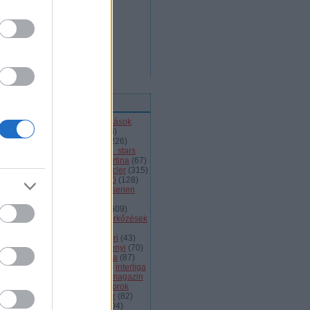
ímkék
l
(
66
)
alba volán
(
453
)
átigazolások
43
)
ausztria
(
86
)
a csoport
(
408
)
jnokok ligája
(
42
)
bajnokság
(
226
)
jnokságok
(
82
)
bartalis
(
53
)
bp. stars
2
)
brassó
(
64
)
briancon
(
72
)
cortina
(
67
)
ehország
(
98
)
dab
(
43
)
dab.docler
(
315
)
ízió 1
(
231
)
divízió 2
(
49
)
döntő
(
128
)
el
(
1139
)
eht
(
76
)
eihc
(
93
)
elitserien
9
)
énekes
(
363
)
extraliga
(
59
)
héroroszország
(
50
)
fehérvár
(
609
)
lkészülés
(
183
)
felkészülési mérkőzések
82
)
finnország
(
145
)
fotók
(
45
)
anciaország
(
73
)
ftc
(
213
)
gömöri
(
43
)
i
(
76
)
hc csíkszereda
(
85
)
hetényi
(
70
)
rvátország
(
40
)
hsc csíkszereda
(
87
)
úsági
(
285
)
iihf
(
80
)
inline
(
109
)
interliga
4
)
játékvezetők
(
64
)
jégkorongmagazin
1
)
jesenice
(
42
)
junior
(
90
)
juniorok
00
)
kanada
(
97
)
khl
(
663
)
kóger
(
82
)
lyök
(
55
)
kontinentális kupa
(
104
)