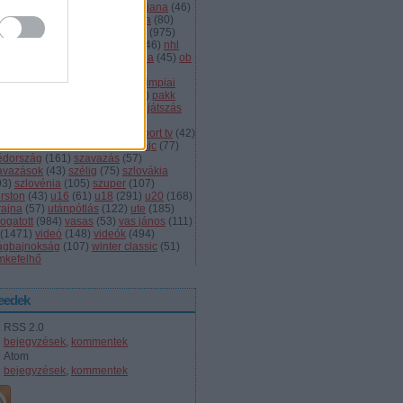
dányi
(
105
)
légiósok
(
131
)
ljubljana
(
46
)
gyarország
(
561
)
magyar kupa
(
80
)
skolc
(
187
)
mjsz
(
143
)
mol liga
(
975
)
ionalliga
(
132
)
németország
(
46
)
nhl
598
)
női
(
96
)
nők
(
127
)
norvégia
(
45
)
ob
173
)
ob i.
(
206
)
ocskay
(
107
)
aszország
(
68
)
olimpia
(
119
)
olimpiai
lejtezők
(
85
)
oroszország
(
132
)
pakk
1
)
playoff
(
137
)
primeau
(
55
)
rájátszás
60
)
románia
(
119
)
sator
(
53
)
sc
íkszereda
(
107
)
serdülő
(
78
)
sport tv
(
42
)
anley kupa
(
40
)
steaua
(
41
)
svájc
(
77
)
édország
(
161
)
szavazás
(
57
)
avazások
(
43
)
szélig
(
75
)
szlovákia
93
)
szlovénia
(
105
)
szuper
(
107
)
urston
(
43
)
u16
(
61
)
u18
(
291
)
u20
(
168
)
rajna
(
57
)
utánpótlás
(
122
)
ute
(
185
)
ogatott
(
984
)
vasas
(
53
)
vas jános
(
111
)
(
1471
)
videó
(
148
)
videók
(
494
)
lágbajnokság
(
107
)
winter classic
(
51
)
mkefelhő
eedek
RSS 2.0
bejegyzések
,
kommentek
Atom
bejegyzések
,
kommentek