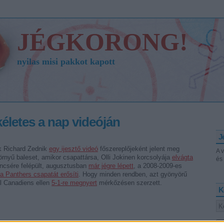
JÉGKORONG!
nyilas misi pakkot kapott
életes a nap videóján
J
k Richard Zednik
egy ijesztő videó
főszereplőjeként jelent meg
A 
örnyű baleset, amikor csapattársa, Olli Jokinen korcsolyája
elvágta
és 
encsére felépült, augusztusban
már jégre lépett
, a 2008-2009-es
da Panthers csapatát erősíti
. Hogy minden rendben, azt gyönyörű
al Canadiens ellen
5-1-re megnyert
mérkőzésen szerzett.
K