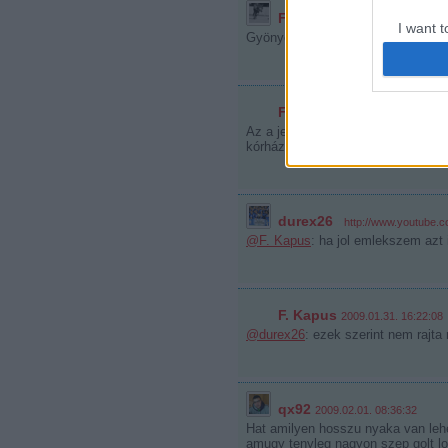
FRee
·
http://www.amatorhoki.hu
I want t
Gyönyörü gólt lőtt a villanypózna 
web or d
I want t
or app.
F. Kapus
2009.01.30. 23:25:52
Az a jelzőkkel nehezen illethető, 
kórházi ágyon még arról beszélt. 
I want t
I want t
authenti
durex26
·
http://www.youtub
@F. Kapus
: ha jol emlekszem azt
F. Kapus
2009.01.31. 16:22:08
@durex26
: ezek szerint nem rajta
qx92
2009.02.01. 08:36:32
Hat amilyen hosszu nyaka van lehe
amugy tenyleg nagyon szep golt lot