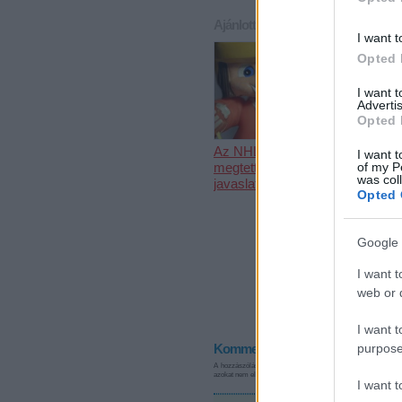
Ajánlott bejegyzések:
I want t
Opted 
I want 
Advertis
Opted 
Az NHL
Mariborba u
I want t
megtette újabb
a juniorválo
of my P
was col
javaslatát
Opted 
Google 
I want t
web or d
I want t
Kommentek:
purpose
A hozzászólások a
vonatkozó jogszabályok
értelmében felha
azokat nem ellenőrzi. Kifogás esetén forduljon a blog szerkes
I want 