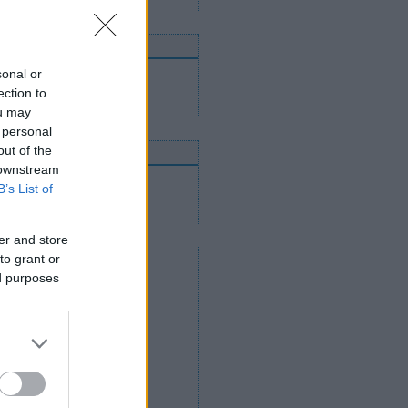
nnen mehetnek tovább
sonal or
Utánpótláscsapatok
Felnőttcsapatok
ection to
Jégcsarnokok és jégpályák
ou may
 personal
out of the
nline közvetítések
 downstream
2012. április 14.
B’s List of
2012. április 12.
2012. április 11.
er and store
to grant or
ed purposes