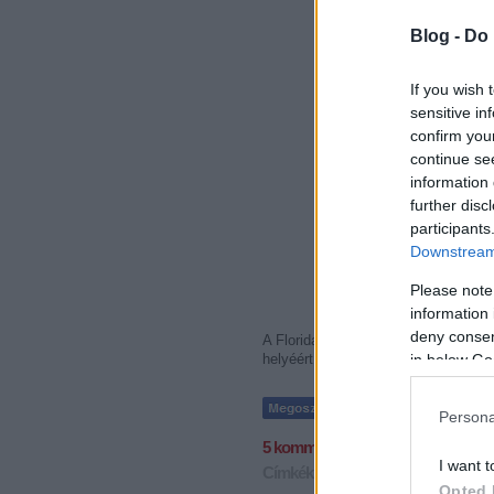
Blog -
Do 
If you wish 
sensitive in
confirm you
continue se
information 
further disc
participants
Downstream 
Please note
information 
deny consent
A Florida Panthers ezzel a győzelem
helyéért a Pittsburgh, a Carolina és
in below Go
Persona
5
komment
I want t
Címkék:
videók
nhl
zednik
Opted 