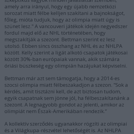
amely arra irányul, hogy egy újabb nemzetközi
sorozat miatt félbe kelljen szakítani a bajnokságot,
főleg, mióta tudjuk, hogy az olimpia miatt úgy is
szünet lesz." A vancouveri játékok idején negyedszer
fordul majd elő az NHL történetében, hogy
megszakítják a szezont. Bettman szerint ez lesz
utolsó. Ebben sincs összhang az NHL és az NHLPA
között. Kelly szerint a ligát alkotó csapatok játékosai
között 30%-ban európaiak vannak, akik számára
óriási büszkeség egy olimpián hazájukat képviselni.
Bettman már azt sem támogatja, hogy a 2014-es
szocsi olimpia miatt félbeszakadjon a szezon. "Sok a
kérdés, amit tisztázni kell, de azt biztosan tudom,
egyik csapatnak sem jönne jól, ha félbeszakítanánk a
szezont. A legnagyobb gondot az jelenti, amikor az
olimpiát nem Észak-Amerikában rendezik.”
A kollektív szerződés ugyanakkor rögzíti az olimpiai
és a Világkupa-részvétel lehetőségét is. Az NHLPA