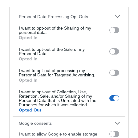
third parties.
Please note that this website/app uses one or more Google
Personal Data Processing Opt Outs
freddyD
services and may gather and store information including but
17 éve
not limited to your visit or usage behaviour. You may click to
I want to opt-out of the Sharing of my
personal data.
grant or deny consent to Google and its third-party tags to
Elég off a kérdésem, de ha már világversenyről van
Opted In
use your data for below specified purposes in below Google
szó, valami mindig is érdekelt.
consent section.
I want to opt-out of the Sale of my
Personal Data.
Hokiból miért nincs Európa-bajnokság?
Opted In
I want to opt-out of processing my
Personal Data for Targeted Advertising.
Opted In
jágör68
17 éve
I want to opt-out of Collection, Use,
Retention, Sale, and/or Sharing of my
@freddyD
: Sztem az előző hozzászóló már leírta:
Personal Data that Is Unrelated with the
money talks...
Purposes for which it was collected.
Opted Out
Más kérdés, hogy nem is tudnánk mikor rendezni, ax
augusztus vége- szeptember eleje, hogy ne essen
Google consents
bele semmilyen foci- eseménybe. A VB is emiatt 2
hetes. Nem szabad a foci elől elvenni a nézőket-
I want to allow Google to enable storage