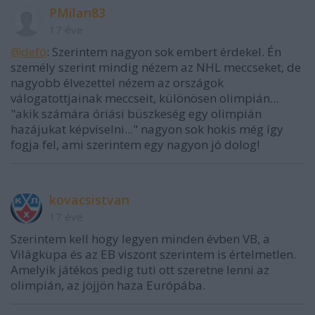
PMilan83
17 éve
@defó
: Szerintem nagyon sok embert érdekel. Én
személy szerint mindig nézem az NHL meccseket, de
nagyobb élvezettel nézem az országok
válogatottjainak meccseit, különösen olimpián...
"akik számára óriási büszkeség egy olimpián
hazájukat képviselni..." nagyon sok hokis még így
fogja fel, ami szerintem egy nagyon jó dolog!
kovacsistvan
17 éve
Szerintem kell hogy legyen minden évben VB, a
Világkupa és az EB viszont szerintem is értelmetlen.
Amelyik játékos pedig tuti ott szeretne lenni az
olimpián, az jöjjön haza Európába.