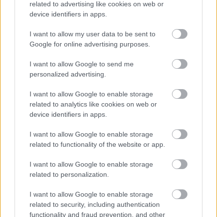
pénzt
related to advertising like cookies on web or
device identifiers in apps.
I want to allow my user data to be sent to
miki78
Google for online advertising purposes.
17 éve
I want to allow Google to send me
@freddyD
: Régen úgy volt, hogy Világ- és
personalized advertising.
Európabajnokság. Aki a legjobb európai volt
(rendszerint a szovjetek), az lett az Európa-bajnok is.
I want to allow Google to enable storage
related to analytics like cookies on web or
Amúgy meg gusztustalan, hogy az Olimpia, ahol a
device identifiers in apps.
nemzeti csapatban kell játszani, az is fáj egyes
játékosoknak, persze, mert ott nincs annyi pénz...
I want to allow Google to enable storage
related to functionality of the website or app.
I want to allow Google to enable storage
hüjeliba
related to personalization.
17 éve
Szerintem a lényeg az ,hogy az NHL
I want to allow Google to enable storage
világbajnokságnak kell eladni az USA-ban különben
related to security, including authentication
functionality and fraud prevention, and other
a szponzorok kevesebbet fizetnek, ha ez "csak egy"