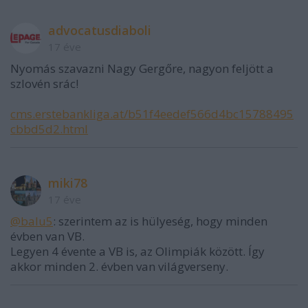
advocatusdiaboli
17 éve
Nyomás szavazni Nagy Gergőre, nagyon feljött a
szlovén srác!
cms.erstebankliga.at/b51f4eedef566d4bc15788495
cbbd5d2.html
miki78
17 éve
@balu5
: szerintem az is hülyeség, hogy minden
évben van VB.
Legyen 4 évente a VB is, az Olimpiák között. Így
akkor minden 2. évben van világverseny.