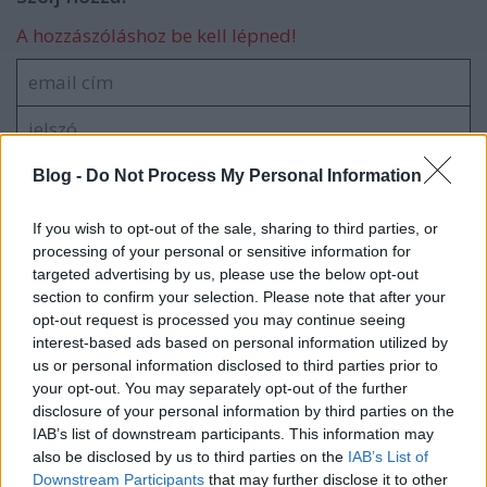
A hozzászóláshoz be kell lépned!
Blog -
Do Not Process My Personal Information
If you wish to opt-out of the sale, sharing to third parties, or
processing of your personal or sensitive information for
VAGY
targeted advertising by us, please use the below opt-out
section to confirm your selection. Please note that after your
opt-out request is processed you may continue seeing
interest-based ads based on personal information utilized by
us or personal information disclosed to third parties prior to
your opt-out. You may separately opt-out of the further
advocatusdiaboli
disclosure of your personal information by third parties on the
IAB’s list of downstream participants. This information may
17 éve
also be disclosed by us to third parties on the
IAB’s List of
Ezt hívják úgy, hogy "money talks"...
Downstream Participants
that may further disclose it to other