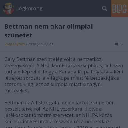
Jégkorong
Bettman nem akar olimpiai
szünetet
Ryan O'Brien
•
2009. január 30.
12
Gary Bettman szerint elég volt a nemzetközi
versenyekből. A NHL komiszárja szkeptikus, nehezen
tudja elképzelni, hogy a Kanada Kupa folytatásaként
létrejött sorozat, a Világkupa miatt félbeszakítják a
szezont. Elég lesz az olimpia miatt kihagyni
meccseket.
Bettman az All Star-gála idején tartott szünetben
beszélt terveiről. Az NHL vezérkara, illetve a
játékosokat tömörítő szervezet, az NHLPA közös
koncepciót készített a részvételről a nemzetközi
tornákon. Az már biztos, hogy a 2010-es vancouveri