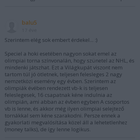
balu5
17 éve
Szerintem elég sok embert érdekel... :)
Speciel a hoki esetében nagyon sokat emel az
olimpiai torna színvonalán, hogy szünetel az NHL, és
mindenki játszhat. Ezt a Világkupát viszont nem
tartom túl jó ötletnek, teljesen felesleges 2 nagy
nemzetközi esemény egy évben. Szerintem az
olimpiák évében rendezett vb-k is teljesen
feleslegesek, 16 csapatnak kéne indulnia az
olimpián, ami abban az évben egyben A csoportos
vb is lenne, és akkor még ilyen olimpiai selejtező
tornákkal sem kéne szarakodni. Persze ennek a
gyakorlati megvalósítása közel áll a lehetetlenhez
(money talks), de így lenne logikus.