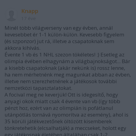
Knapp
17 éve
Minél több világverseny van egy évben, annál
kevesebbet ér 1-1 külön-külön. Kevesebb figyelem
(és szponzor) jut rá, illetve a csapatoknak sem
akkora kihívás.
Évente 1 vb és 1 NHL szezon tökéletes! :) Esetleg az
olimpia évében elhagynám a világbajnokságot... Bár
a kisebb csapatoknak (akár nekünk is) rossz lenne,
ha nem mérhetnénk meg magunkat abban az évben,
illetve nem szerezhetnének a játékosok további
nemzetközi tapasztalatokat.
A focival meg ne keverjük! Ott is idegesítő, hogy
anyagi okok miatt csak 4 évente van vb (így több
pénzt hoz, ezért van az olimpián is pofátlanul
utánpótlás tornává nyomorítva az esemény), ahol is
35 körüli játékvezetőnek öltözött kisemberek
tönkretehetik (elcsalhatják) a meccseket, holott egy
egy játékosnak életében általában csak 1-2