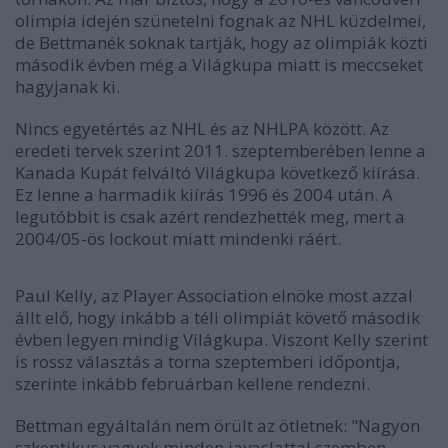
olimpia idején szünetelni fognak az NHL küzdelmei,
de Bettmanék soknak tartják, hogy az olimpiák közti
második évben még a Világkupa miatt is meccseket
hagyjanak ki.
Nincs egyetértés az NHL és az NHLPA között. Az
eredeti tervek szerint 2011. szeptemberében lenne a
Kanada Kupát felváltó Világkupa következő kiírása.
Ez lenne a harmadik kiírás 1996 és 2004 után. A
legutóbbit is csak azért rendezhették meg, mert a
2004/05-ös lockout miatt mindenki ráért.
Paul Kelly, az Player Association elnöke most azzal
állt elő, hogy inkább a téli olimpiát követő második
évben legyen mindig Világkupa. Viszont Kelly szerint
is rossz választás a torna szeptemberi időpontja,
szerinte inkább februárban kellene rendezni.
Bettman egyáltalán nem örült az ötletnek: "Nagyon
szkeptikus vagyok minden javaslattal szemben,