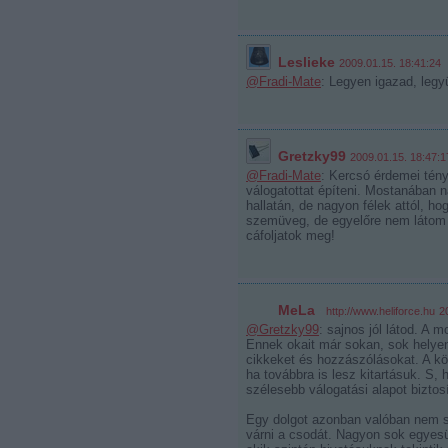
Leslieke
2009.01.15. 18:41:24
@Fradi-Mate
: Legyen igazad, legy
Gretzky99
2009.01.15. 18:47:1
@Fradi-Mate
: Kercsó érdemei tény
válogatottat építeni. Mostanában n
hallatán, de nagyon félek attól, 
szemüveg, de egyelőre nem látom 
cáfoljatok meg!
MeLa
·
http://www.heliforce.hu
2
@Gretzky99
: sajnos jól látod. A 
Ennek okait már sokan, sok helyen l
cikkeket és hozzászólásokat. A köv
ha továbbra is lesz kitartásuk. S,
szélesebb válogatási alapot biztos
Egy dolgot azonban valóban nem sz
várni a csodát. Nagyon sok egyesü