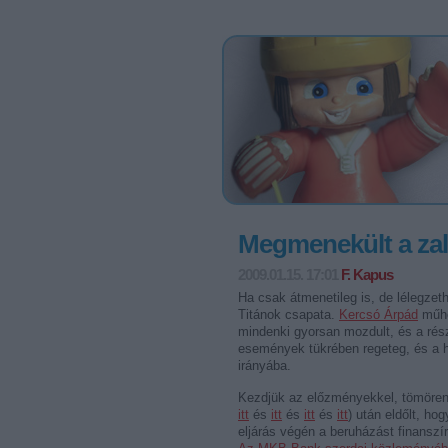
Megmenekült a zal
2009.01.15. 17:01
F. Kapus
Ha csak átmenetileg is, de lélegzet
Titánok csapata.
Kercsó Árpád
műhe
mindenki gyorsan mozdult, és a rés
események tükrében regeteg, és a h
irányába.
Kezdjük az előzményekkel, tömören.
itt
és
itt
és
itt
és
itt
) után eldőlt, ho
eljárás végén a beruházást finanszí