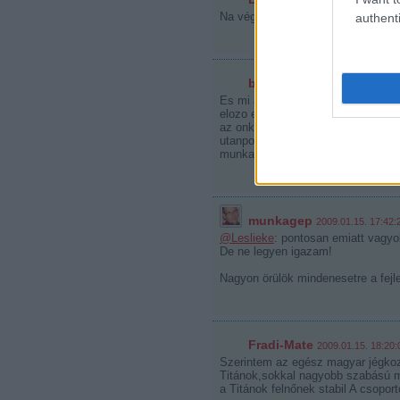
2009.01.15. 17:20:50
Na végre, van egy kis remény, kösz
authenti
biowolf
2009.01.15. 17:27:48
Es mi a garancia arra, hogy az uj
elozo erre nem volt kepes? Mert h
az onkormanyzatok nem lesznek kep
utanpotlasbazisok orokke bizonyta
munka rovasara is megy majd egy i
munkagep
2009.01.15. 17:42:
@Leslieke
: pontosan emiatt vagyo
De ne legyen igazam!
Nagyon örülök mindenesetre a fej
Fradi-Mate
2009.01.15. 18:20:
Szerintem az egész magyar jégko
Titánok,sokkal nagyobb szabású mu
a Titánok felnőnek stabil A csopor