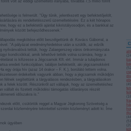
orint volt az eddigi üzemeltető irányába, továbbá 7,5 millió forint
hetősége is felmerült. "Úgy tűnik, jelentkezett egy befektetőjelölt,
ásárlására és rendeltetésszerű üzemeltetésére. Ez a két hónapos
nne, hogy ez a befektetői ajánlat kikristályosodjon, és a bankkal az
ülmények között befejeződhessenek."
lapodás megkötése előtt beszélgettünk dr. Kovács Gáborral, a
C
ével. "A pályázat eredményhirdetése után a szülők, az edzők
ig nyilvánvalóvá tettük, hogy Zalaegerszeg város önkormányzata
ah
ügyi kondíciókkal, amik lehetővé tették volna számára, hogy a
(
2
ételárat is kifizesse a Jégcsarnok Kft.-ért. Immár a tulajdonos
ba
ba
tsa eredeti funkciójában, találjon befektetőt, aki jégcsarnokként
(
5
Ha egy órája hív (azaz 14 órakor – F. K.), borúlátó lettem volna.
cs
rmészetesen érdekeltek vagyunk abban, hogy a jégcsarnok működjön
div
en félnek segítettünk a tárgyalásos rendezésben, a tárgyalásokon
eb
ünk a felek között. Részünkről azt vállajuk, hogy az üzemeltetéshez
(
4
fe
n vállalt és fizetett működési támogatás időarányos részét
fe
 átmeneti időszakra is."
(
1
fr
indezek előtt, csütörtök reggel a Magyar Jégkorong Szövetség a
hár
szerdai közleményére tekintettel szintén közleményt adott ki. Íme
ho
ifj
(
4
(
5
rnok ügyében
(
2
kö