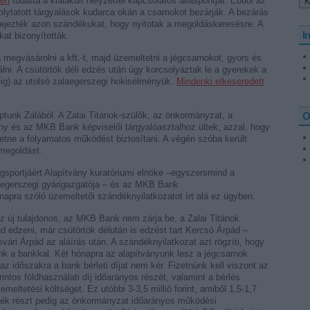
ben
tudatta a kialakult helyzettel kapcsolatos álláspontját. Ebből az
folytatott tárgyalások kudarca okán a csarnokot bezárják. A bezárás
ifejezték azon szándékukat, hogy nyitotak a megoldáskeresésre. A
I
kat bizonyították.
egvásárolni a kft.-t, majd üzemeltetni a jégcsarnokot, gyors és
álni. A csütörtök déli edzés után úgy korcsolyáztak le a gyerekek a
ideig) az utolsó zalaegerszegi hokisélményük.
Mindenki elkeseredett
tunk Zalából. A Zalai Titánok-szülők, az önkormányzat, a
O
ny és az MKB Bank képviselői tárgyalóasztalhoz ültek, azzal, hogy
etne a folyamatos működést biztosítani. A végén szóba került
 megoldást.
gsportjáért Alapítvány kuratóriumi elnöke –egyszersmind a
laegerszegi gyárigazgatója – és az MKB Bank
 napra szóló üzemeltetői szándéknyilatkozatot írt alá ez ügyben.
z új tulajdonos, az MKB Bank nem zárja be, a Zalai Titánok
d edzeni, már csütörtök délután is edzést tart Kercsó Árpád –
vári Árpád az aláírás után. A szándéknyilatkozat azt rögzíti, hogy
ünk a bankkal. Két hónapra az alapítványunk lesz a jégcsarnok
 az időszakra a bank bérleti díjat nem kér. Fizetnünk kell viszont az
rintos földhasználati díj időarányos részét, valamint a bérlés
meltetési költséget. Ez utóbbi 3-3,5 millió forint, amiből 1,5-1,7
radék részt pedig az önkormányzat időarányos működési