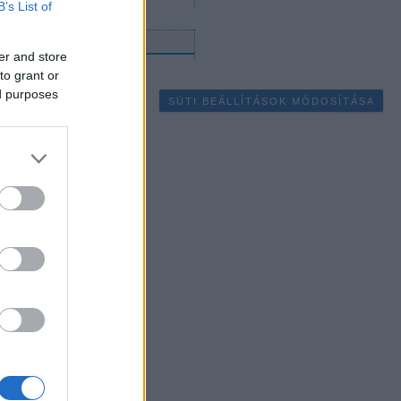
B’s List of
gyéb
er and store
to grant or
ed purposes
SÜTI BEÁLLÍTÁSOK MÓDOSÍTÁSA