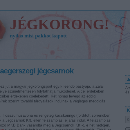
JÉGKORONG!
nyilas misi pakkot kapott
aegerszegi jégcsarnok
J
hez jut a magyar jégkorongsport egyik leendő bástyája, a Zalai
A 
lye szünetmentesen folytathatja működését. A cél érdekében
és 
zsiker érdekében cselekedett. Két hónap levegő az eddigi
írek szerint további tárgyalások indulnak a végleges megoldás
K
 Hosszú huzavona és rengeteg kacskaringó (fordított sorrendben
gy a Jégcsarnok Kft. ellen felszámolási eljárás indul. A felszámolási
rozó MKB Bank vásárolta meg a Jégcsarnok Kft.-t, e hét hétfőjén.