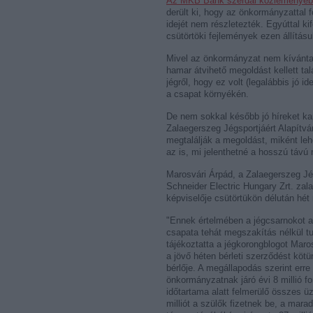
Az MKB Bank szerdai közleményé
derült ki, hogy az önkormányzattal 
idejét nem részletezték. Egyúttal k
csütörtöki fejlemények ezen állításu
Mivel az önkormányzat nem kívánta m
hamar átvihető megoldást kellett tal
jégről, hogy ez volt (legalábbis jó 
a csapat környékén.
De nem sokkal később jó híreket kap
Zalaegerszeg Jégsportjáért Alapítvá
megtalálják a megoldást, miként leh
az is, mi jelenthetné a hosszú távú
Marosvári Árpád, a Zalaegerszeg Jé
Schneider Electric Hungary Zrt. za
képviselője csütörtükön délután hét
"Ennek értelmében a jégcsarnokot a
csapata tehát megszakítás nélkül tu
tájékoztatta a jégkorongblogot Maros
a jövő héten bérleti szerződést köt
bérlője. A megállapodás szerint erre
önkormányzatnak járó évi 8 millió fo
időtartama alatt felmerülő összes üze
milliót a szülők fizetnek be, a ma