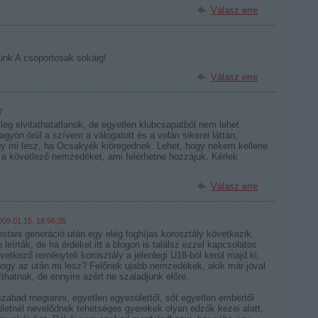
Válasz erre
ünk A csoportosak sokáig!
Válasz erre
7
leg elvitathatatlanok, de egyetlen klubcsapatból nem lehet
agyon örül a szívem a válogatott és a volán sikerei láttán,
hogy mi lesz, ha Ocsakyék kiöregednek. Lehet, hogy nekem kellene
a követlező nemzedéket, ami felérhetne hozzájuk. Kérlek
Válasz erre
009.01.15. 18:56:35
mostani generáció után egy elég foghíjas korosztály következik.
eírták, de ha érdekel itt a blogon is találsz ezzel kapcsolatos
etkező reményteli korosztály a jelenlegi U18-ból kerül majd ki,
 hogy az után mi lesz? Felőnek ujabb nemzedékek, akik már jóval
íthatnak, de ennyire azért ne szaladjunk előre.
abad megtenni, egyetlen egyesülettől, sőt egyetlen embertől
letnél nevelődnek tehetséges gyerekek olyan edzők kezei alatt,