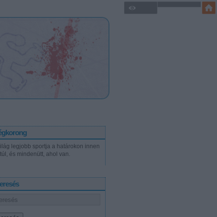
égkorong
világ legjobb sportja a határokon innen
túl, és mindenütt, ahol van.
eresés