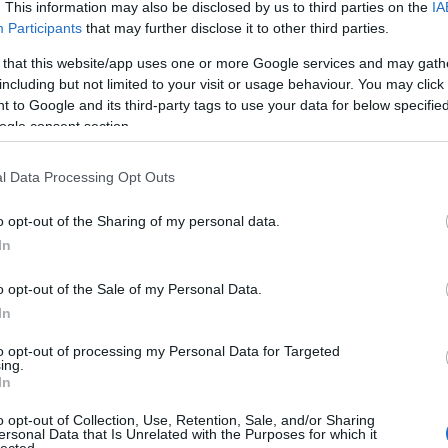
. This information may also be disclosed by us to third parties on the
IA
 rendezni, s ezzel megmenekülhet a Zalai Titánok csapata, szakmai
Participants
that may further disclose it to other third parties.
E
 that this website/app uses one or more Google services and may gath
Tetszik
0
including but not limited to your visit or usage behaviour. You may click 
 to Google and its third-party tags to use your data for below specifi
ogle consent section.
zalai titánok
l Data Processing Opt Outs
o opt-out of the Sharing of my personal data.
In
o opt-out of the Sale of my Personal Data.
In
tazik
Gólzáporos
Átalakul a női
gatott
meccset nyert
bajnokság
to opt-out of processing my Personal Data for Targeted
meg a Miskolc
ing.
In
o opt-out of Collection, Use, Retention, Sale, and/or Sharing
ersonal Data that Is Unrelated with the Purposes for which it
lected.