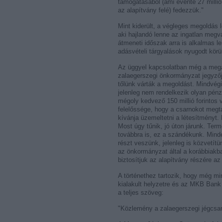
támogatásából (ami évente 27 millió f
az alapítvány felé) fedezzük."
Mint kiderült, a végleges megoldás le
aki hajlandó lenne az ingatlan megv
átmeneti időszak arra is alkalmas le
adásvételi tárgyalások nyugodt kör
Az üggyel kapcsolatban még a megál
zalaegerszegi önkormányzat jegyzőj
tőlünk várták a megoldást. Mindvég
jelenleg nem rendelkezik olyan pénz
mégoly kedvező 150 millió forintos v
felelőssége, hogy a csarnokot megtar
kívánja üzemeltetni a létesítményt. 
Most úgy tűnik, jó úton járunk. Te
továbbra is, ez a szándékunk. Mind
részt veszünk, jelenleg is közvetít
az önkormányzat által a korábbiakba
biztosítjuk az alapítvány részére az
A történethez tartozik, hogy még m
kialakult helyzetre és az MKB Bank 
a teljes szöveg:
"Közlemény a zalaegerszegi jégcsa