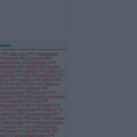
ímkék
l
(
66
)
alba volán
(
453
)
átigazolások
43
)
ausztria
(
86
)
a csoport
(
408
)
jnokok ligája
(
42
)
bajnokság
(
226
)
jnokságok
(
82
)
bartalis
(
53
)
bp. stars
2
)
brassó
(
64
)
briancon
(
72
)
cortina
(
67
)
ehország
(
98
)
dab
(
43
)
dab.docler
(
315
)
ízió 1
(
231
)
divízió 2
(
49
)
döntő
(
128
)
el
(
1139
)
eht
(
76
)
eihc
(
93
)
elitserien
9
)
énekes
(
363
)
extraliga
(
59
)
héroroszország
(
50
)
fehérvár
(
609
)
lkészülés
(
183
)
felkészülési mérkőzések
82
)
finnország
(
145
)
fotók
(
45
)
anciaország
(
73
)
ftc
(
213
)
gömöri
(
43
)
i
(
76
)
hc csíkszereda
(
85
)
hetényi
(
70
)
rvátország
(
40
)
hsc csíkszereda
(
87
)
úsági
(
285
)
iihf
(
80
)
inline
(
109
)
interliga
4
)
játékvezetők
(
64
)
jégkorongmagazin
1
)
jesenice
(
42
)
junior
(
90
)
juniorok
00
)
kanada
(
97
)
khl
(
663
)
kóger
(
82
)
lyök
(
55
)
kontinentális kupa
(
104
)