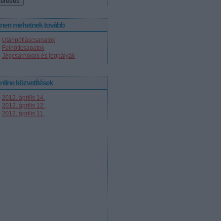
nnen mehetnek tovább
Utánpótláscsapatok
Felnőttcsapatok
Jégcsarnokok és jégpályák
nline közvetítések
2012. április 14.
2012. április 12.
2012. április 11.