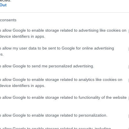
Out
Ezüstérmes a
Miskolc Iglóban
consents
o allow Google to enable storage related to advertising like cookies on
sználói tartalomnak minősülnek, értük a
szolgáltatás technikai
üzemeltetője semmilyen felelősséget nem vállal,
ztőjéhez. Részletek a
Felhasználási feltételekben
és az
adatvédelmi tájékoztatóban
.
evice identifiers in apps.
o allow my user data to be sent to Google for online advertising
s.
ábbis rosszabbra számítottam).
Válasz erre
to allow Google to send me personalized advertising.
o allow Google to enable storage related to analytics like cookies on
etőjelölt, aki hajlandó lenne az ingatlan megvásárlására és
evice identifiers in apps.
pályázták meg eleve amikor lehetett. Így szegény gyerekek és a
o allow Google to enable storage related to functionality of the website
rsze lehet anyagi és egyéb okai vannak..
) a vége!
o allow Google to enable storage related to personalization.
Válasz erre
o allow Google to enable storage related to security, including