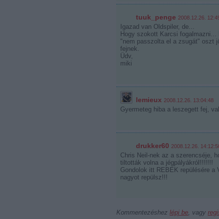
tuuk_penge
2008.12.26. 12:4
Igazad van Oldspiler, de...
Hogy szokott Karcsi fogalmazni... ka
"nem passzolta el a zsugát" oszt jö
fejnek.
Üdv,
miki
lemieux
2008.12.26. 13:04:48
Gyermeteg hiba a leszegett fej, va
drukker60
2008.12.26. 14:12:5
Chris Neil-nek az a szerencséje, h
tiltották volna a jégpályákról!!!!!!!
Gondolok itt REBEK repülésére a V
nagyot repülsz!!!
Kommentezéshez
lépj be
, vagy
regi