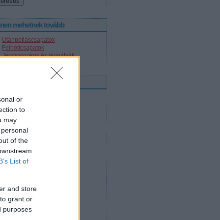
nnen mehetnek tovább
Utánpótláscsapatok
Felnőttcsapatok
Jégcsarnokok és jégpályák
nline közvetítések
2012. április 14.
sonal or
2012. április 12.
ection to
2012. április 11.
ou may
 personal
out of the
 downstream
B’s List of
er and store
to grant or
ed purposes