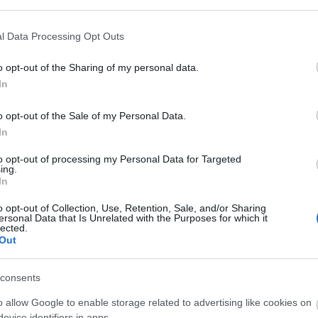
l Data Processing Opt Outs
síki
Gólzáporos
Kanadai
o opt-out of the Sharing of my personal data.
meccset nyert
győzelem a
In
meg a Miskolc
junior-világkupán
C
o opt-out of the Sale of my Personal Data.
ah
In
(
2
ba
ba
to opt-out of processing my Personal Data for Targeted
(
5
ing.
cs
In
div
eb
(
4
o opt-out of Collection, Use, Retention, Sale, and/or Sharing
fe
ersonal Data that Is Unrelated with the Purposes for which it
fe
lected.
(
1
Out
fr
sználói tartalomnak minősülnek, értük a
szolgáltatás technikai
üzemeltetője semmilyen felelősséget nem vállal,
ztőjéhez. Részletek a
Felhasználási feltételekben
és az
adatvédelmi tájékoztatóban
.
hár
ho
ifj
consents
(
4
:50
(
5
ltam volna :D
o allow Google to enable storage related to advertising like cookies on
(
2
kö
evice identifiers in apps.
Válasz erre