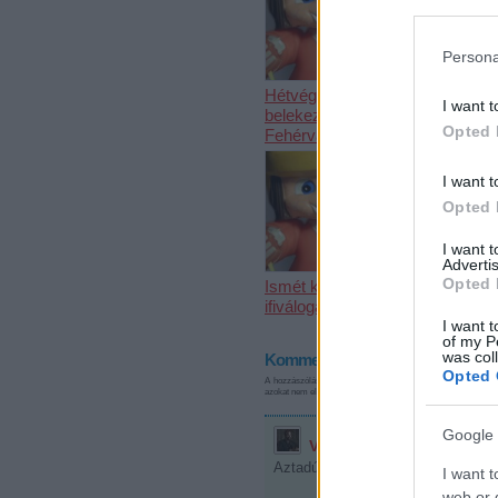
Persona
Hétvégén
Hétvégén C
I want t
belekezd a
Sör-kupa
Opted 
Fehérvár junior
I want t
Opted 
I want 
Advertis
Opted 
Ismét kikapott
ifiválogatottunk
I want t
of my P
was col
Kommentek:
Opted 
A hozzászólások a
vonatkozó jogszabályok
értelmében felha
azokat nem ellenőrzi. Kifogás esetén forduljon a blog szerkes
Google 
Vincenzo90
2008.12.25. 17:03
Aztadúrva... Szép... Ezt megtapso
I want t
web or d