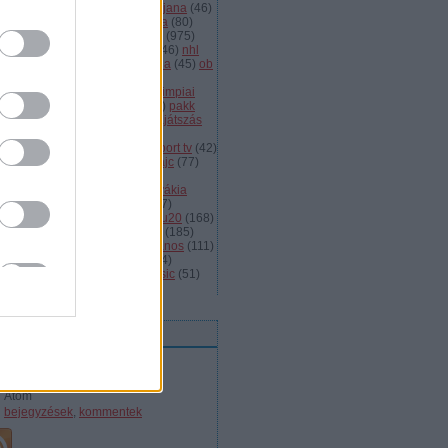
dányi
(
105
)
légiósok
(
131
)
ljubljana
(
46
)
gyarország
(
561
)
magyar kupa
(
80
)
skolc
(
187
)
mjsz
(
143
)
mol liga
(
975
)
ionalliga
(
132
)
németország
(
46
)
nhl
598
)
női
(
96
)
nők
(
127
)
norvégia
(
45
)
ob
173
)
ob i.
(
206
)
ocskay
(
107
)
aszország
(
68
)
olimpia
(
119
)
olimpiai
lejtezők
(
85
)
oroszország
(
132
)
pakk
1
)
playoff
(
137
)
primeau
(
55
)
rájátszás
60
)
románia
(
119
)
sator
(
53
)
sc
íkszereda
(
107
)
serdülő
(
78
)
sport tv
(
42
)
anley kupa
(
40
)
steaua
(
41
)
svájc
(
77
)
édország
(
161
)
szavazás
(
57
)
avazások
(
43
)
szélig
(
75
)
szlovákia
93
)
szlovénia
(
105
)
szuper
(
107
)
urston
(
43
)
u16
(
61
)
u18
(
291
)
u20
(
168
)
rajna
(
57
)
utánpótlás
(
122
)
ute
(
185
)
ogatott
(
984
)
vasas
(
53
)
vas jános
(
111
)
(
1471
)
videó
(
148
)
videók
(
494
)
lágbajnokság
(
107
)
winter classic
(
51
)
mkefelhő
eedek
RSS 2.0
bejegyzések
,
kommentek
Atom
bejegyzések
,
kommentek