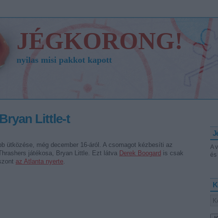
JÉGKORONG!
nyilas misi pakkot kapott
 Bryan Little-t
J
ebb ütközése, még december 16-áról. A csomagot kézbesíti az
A 
 Thrashers játékosa, Bryan Little. Ezt látva
Derek Boogard
is csak
és 
iszont
az Atlanta nyerte
.
K