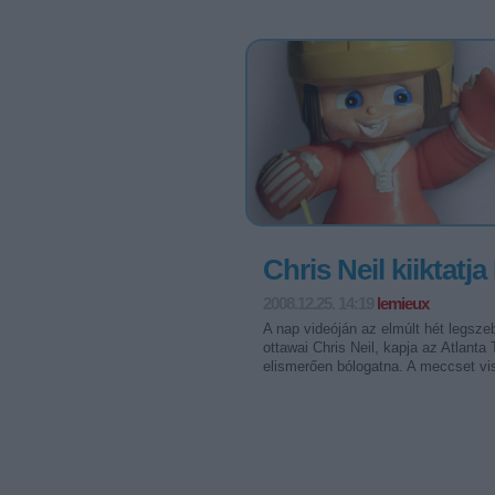
Chris Neil kiiktatja
2008.12.25. 14:19
lemieux
A nap videóján az elmúlt hét legsz
ottawai Chris Neil, kapja az Atlanta
elismerően bólogatna. A meccset v