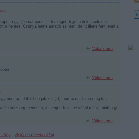
9:43
E
pott egy "jóbarát paszt"... leszegett fejjel befelé cselezett...
tt a hentes. Csúnya lenne amatőr szinten, de itt illene fent lenni a
Válasz erre
lóban
Válasz erre
0
ogy nem az EBEL-ben játszik :):), mert ezért, talán még ki is
olán-salzburg meccsen, leszegett fejjel ne várjál mást, minthogy
Válasz erre
sztrálj
! ‐
Belépés Facebookkal