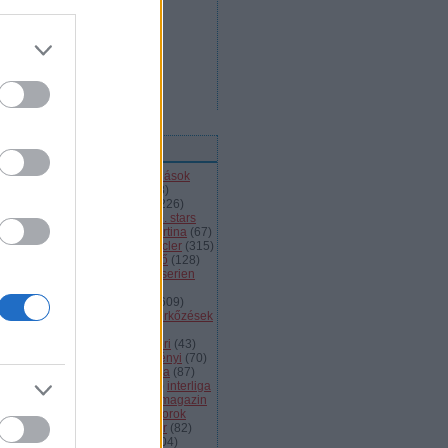
ímkék
l
(
66
)
alba volán
(
453
)
átigazolások
43
)
ausztria
(
86
)
a csoport
(
408
)
jnokok ligája
(
42
)
bajnokság
(
226
)
jnokságok
(
82
)
bartalis
(
53
)
bp. stars
2
)
brassó
(
64
)
briancon
(
72
)
cortina
(
67
)
ehország
(
98
)
dab
(
43
)
dab.docler
(
315
)
ízió 1
(
231
)
divízió 2
(
49
)
döntő
(
128
)
el
(
1139
)
eht
(
76
)
eihc
(
93
)
elitserien
9
)
énekes
(
363
)
extraliga
(
59
)
héroroszország
(
50
)
fehérvár
(
609
)
lkészülés
(
183
)
felkészülési mérkőzések
82
)
finnország
(
145
)
fotók
(
45
)
anciaország
(
73
)
ftc
(
213
)
gömöri
(
43
)
i
(
76
)
hc csíkszereda
(
85
)
hetényi
(
70
)
rvátország
(
40
)
hsc csíkszereda
(
87
)
úsági
(
285
)
iihf
(
80
)
inline
(
109
)
interliga
4
)
játékvezetők
(
64
)
jégkorongmagazin
1
)
jesenice
(
42
)
junior
(
90
)
juniorok
00
)
kanada
(
97
)
khl
(
663
)
kóger
(
82
)
lyök
(
55
)
kontinentális kupa
(
104
)