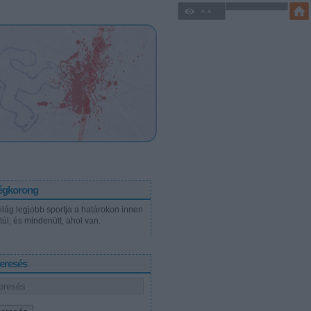
égkorong
világ legjobb sportja a határokon innen
túl, és mindenütt, ahol van.
eresés