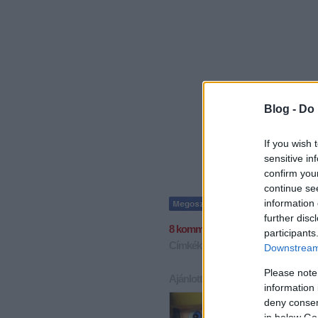
Blog -
Do 
If you wish 
sensitive in
confirm you
continue se
information 
further disc
8
komment
participants
Címkék:
videók
neil
nhl
little
Downstream 
Please note
Ajánlott bejegyzések:
information 
deny consent
in below Go