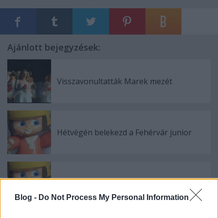
Ajánlott bejegyzések:
Visszavonultatták Marek mezét
Hétvégén belekezd a Fehérvár junior
Átalakul a női bajnokság
Blog -
Do Not Process My Personal Information