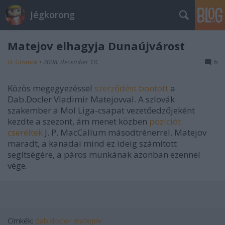
Jégkorong
Matejov elhagyja Dunaújvárost
D. Gromov
•
2008. december 18.
6
Közös megegyezéssel
szerződést bontott
a
Dab.Docler Vladimir Matejovval. A szlovák
szakember a Mol Liga-csapat vezetőedzőjeként
kezdte a szezont, ám menet közben
pozíciót
cseréltek
J. P. MacCallum másodtrénerrel. Matejov
maradt, a kanadai mind ez ideig számított
segítségére, a páros munkának azonban ezennel
vége.
Címkék:
dab.docler
matejov