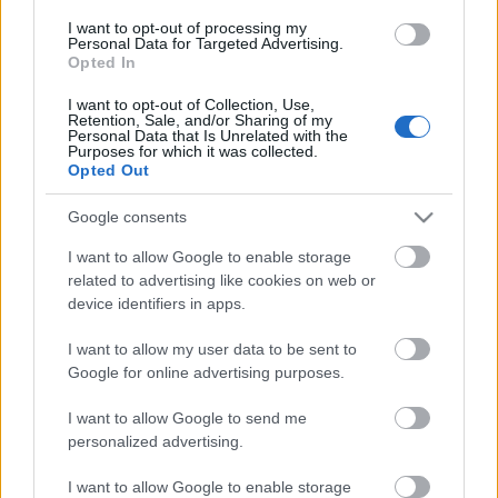
I want to opt-out of processing my
Personal Data for Targeted Advertising.
VAGY
Opted In
I want to opt-out of Collection, Use,
Retention, Sale, and/or Sharing of my
Personal Data that Is Unrelated with the
Purposes for which it was collected.
Opted Out
Boniface
Google consents
17 éve
I want to allow Google to enable storage
Hajrá Dumaújváros!
related to advertising like cookies on web or
device identifiers in apps.
I want to allow my user data to be sent to
Pentele
Google for online advertising purposes.
17 éve
Köszi az infót,de tud valaki valamit részletesebben?
I want to allow Google to send me
personalized advertising.
I want to allow Google to enable storage