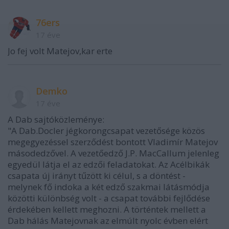
76ers
17 éve
Jo fej volt Matejov,kar erte
Demko
17 éve
A Dab sajtóközleménye:
"A Dab.Docler jégkorongcsapat vezetősége közös
megegyezéssel szerződést bontott Vladimír Matejov
másodedzővel. A vezetőedző J.P. MacCallum jelenleg
egyedül látja el az edzői feladatokat. Az Acélbikák
csapata új irányt tűzött ki célul, s a döntést -
melynek fő indoka a két edző szakmai látásmódja
közötti különbség volt - a csapat további fejlődése
érdekében kellett meghozni. A történtek mellett a
Dab hálás Matejovnak az elmúlt nyolc évben elért