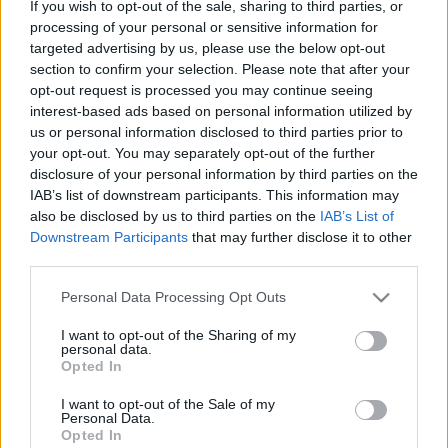
If you wish to opt-out of the sale, sharing to third parties, or
processing of your personal or sensitive information for
Kanadai győzelem a junior-világkupán
targeted advertising by us, please use the below opt-out
section to confirm your selection. Please note that after your
opt-out request is processed you may continue seeing
interest-based ads based on personal information utilized by
us or personal information disclosed to third parties prior to
Két órát tárgyaltak, nincs megegyezés
your opt-out. You may separately opt-out of the further
disclosure of your personal information by third parties on the
IAB’s list of downstream participants. This information may
also be disclosed by us to third parties on the
IAB’s List of
Downstream Participants
that may further disclose it to other
Szólj hozzá!
third parties.
A hozzászóláshoz be kell lépned!
Please note that this website/app uses one or more Google
Personal Data Processing Opt Outs
services and may gather and store information including but
not limited to your visit or usage behaviour. You may click to
I want to opt-out of the Sharing of my
personal data.
grant or deny consent to Google and its third-party tags to
Opted In
use your data for below specified purposes in below Google
consent section.
I want to opt-out of the Sale of my
Personal Data.
Opted In