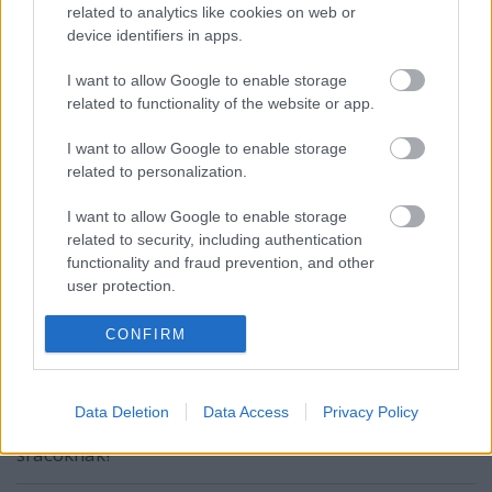
lautstarke
related to analytics like cookies on web or
17 éve
device identifiers in apps.
Mateiov elhagyja Újvárost és így Foltin visszatérhet...
I want to allow Google to enable storage
A HC nem kirúgta, ő akart elmenni. Bár a Mol
related to functionality of the website or app.
Ligában már nem játszhat, a magyar döntőben még
ott lehet az Újváros színeiben.
I want to allow Google to enable storage
related to personalization.
I want to allow Google to enable storage
kohasz22
related to security, including authentication
17 éve
functionality and fraud prevention, and other
Szerintem nem illik már bele ebbe a csapatba a Foki.
user protection.
Meg nem is kell ide mert aki ilyen gerinctelen módon
hagyta itt a klubbot mint ő tavaly az nem is kell
CONFIRM
ide!Akkor inkább már a a borsos atillát hozzák
vissza!
A Vladót meg szerintem nem kell bántani mert jó
Data Deletion
Data Access
Privacy Policy
edző volt csak már nem tudott újat mutani a
srácoknak!