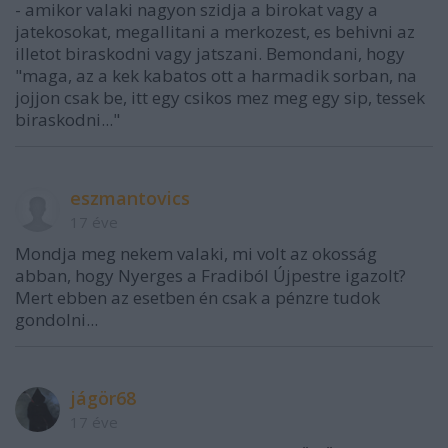
- amikor valaki nagyon szidja a birokat vagy a
jatekosokat, megallitani a merkozest, es behivni az
illetot biraskodni vagy jatszani. Bemondani, hogy
"maga, az a kek kabatos ott a harmadik sorban, na
jojjon csak be, itt egy csikos mez meg egy sip, tessek
biraskodni..."
eszmantovics
17 éve
Mondja meg nekem valaki, mi volt az okosság
abban, hogy Nyerges a Fradiból Újpestre igazolt?
Mert ebben az esetben én csak a pénzre tudok
gondolni...
jágör68
17 éve