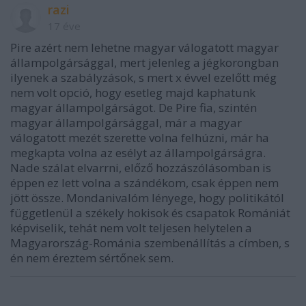
razi
17 éve
Pire azért nem lehetne magyar válogatott magyar
állampolgársággal, mert jelenleg a jégkorongban
ilyenek a szabályzások, s mert x évvel ezelőtt még
nem volt opció, hogy esetleg majd kaphatunk
magyar állampolgárságot. De Pire fia, szintén
magyar állampolgársággal, már a magyar
válogatott mezét szerette volna felhúzni, már ha
megkapta volna az esélyt az állampolgárságra.
Nade szálat elvarrni, előző hozzászólásomban is
éppen ez lett volna a szándékom, csak éppen nem
jött össze. Mondanivalóm lényege, hogy politikától
függetlenül a székely hokisok és csapatok Romániát
képviselik, tehát nem volt teljesen helytelen a
Magyarország-Románia szembenállítás a címben, s
én nem éreztem sértőnek sem.