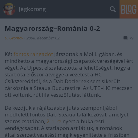
Jégkorong
Magyarország–Románia 0-2
D. Gromov
•
2008. december 02.
79
Két
fontos rangadót
játszottak a Mol Ligában, és
mindkettő a magyarországi csapatok vereségével ért
véget. Az Újpest elszalasztotta a lehetőséget, hogy a
start óta először átvegye a vezetést a HC
Csíkszeredától, és a Dab.Doclernek sem sikerült
zárkóznia a Steaua Bucurestire. Az UTE–HC meccsen
ott voltunk, rút lila vesszőfutást láttunk.
De kezdjük a rájátszásba jutás szempontjából
módfelett fontos Dab-Steaua találkozóval, amelyet
szoros csatában,
2-1-re
nyert a bukaresti
vendégcsapat. A statlapon azt látjuk, a románok
által szerzett vezetést még kiegyenlítette a frissiben