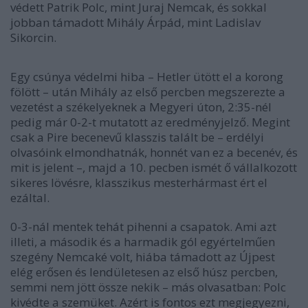
védett Patrik Polc, mint Juraj Nemcak, és sokkal
jobban támadott Mihály Árpád, mint Ladislav
Sikorcin.
Egy csúnya védelmi hiba – Hetler ütött el a korong
fölött – után Mihály az első percben megszerezte a
vezetést a székelyeknek a Megyeri úton, 2:35-nél
pedig már 0-2-t mutatott az eredményjelző. Megint
csak a Pire becenevű klasszis talált be – erdélyi
olvasóink elmondhatnák, honnét van ez a becenév, és
mit is jelent –, majd a 10. pecben ismét ő vállalkozott
sikeres lövésre, klasszikus mesterhármast ért el
ezáltal.
0-3-nál mentek tehát pihenni a csapatok. Ami azt
illeti, a második és a harmadik gól egyértelműen
szegény Nemcaké volt, hiába támadott az Újpest
elég erősen és lendületesen az első húsz percben,
semmi nem jött össze nekik – más olvasatban: Polc
kivédte a szemüket. Azért is fontos ezt megjegyezni,