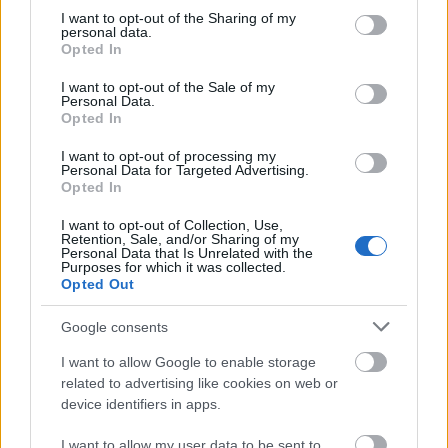
not limited to your visit or usage behaviour. You may click to
I want to opt-out of the Sharing of my
personal data.
grant or deny consent to Google and its third-party tags to
A Sportclub gyengécskén játszott, fejben már a
Opted In
use your data for below specified purposes in below Google
Miskolci meccsen voltak. A Brassó annak ellenére
consent section.
megérdemelte a győzelmet, hogy az utolsó 10
I want to opt-out of the Sale of my
Personal Data.
percben már a lábukon is alig álltak.
Opted In
I want to opt-out of processing my
Personal Data for Targeted Advertising.
Iblisz
Opted In
17 éve
I want to opt-out of Collection, Use,
Retention, Sale, and/or Sharing of my
Koszi Bezso,Fabota beszamolot es koszi neked is
Personal Data that Is Unrelated with the
Jana jobb volt ez igy mint hogy mi mondjuk:)
Purposes for which it was collected.
Opted Out
Egy az Isten,Hc !!!
Google consents
I want to allow Google to enable storage
related to advertising like cookies on web or
kazincbarcikai hokis az öreg Borsodból
device identifiers in apps.
17 éve
Catrinoi szépen védett. Nagy magabiztosságot
I want to allow my user data to be sent to