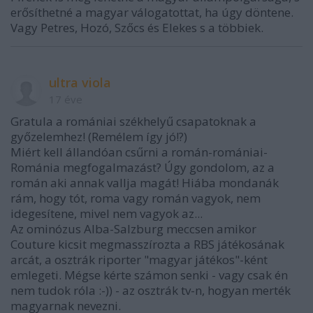
erősíthetné a magyar válogatottat, ha úgy döntene.
Vagy Petres, Hozó, Szőcs és Elekes s a többiek.
ultra viola
17 éve
Gratula a romániai székhelyű csapatoknak a
győzelemhez! (Remélem így jó!?)
Miért kell állandóan csűrni a román-romániai-
Románia megfogalmazást? Úgy gondolom, az a
román aki annak vallja magát! Hiába mondanák
rám, hogy tót, roma vagy román vagyok, nem
idegesítene, mivel nem vagyok az...
Az ominózus Alba-Salzburg meccsen amikor
Couture kicsit megmasszírozta a RBS játékosának
arcát, a osztrák riporter "magyar játékos"-ként
emlegeti. Mégse kérte számon senki - vagy csak én
nem tudok róla :-)) - az osztrák tv-n, hogyan merték
magyarnak nevezni.