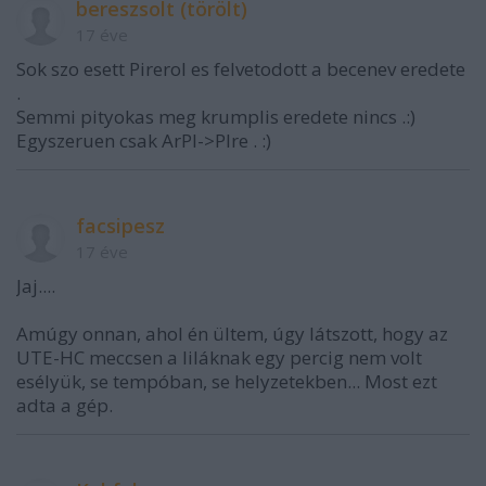
bereszsolt (törölt)
17 éve
Sok szo esett Pirerol es felvetodott a becenev eredete
.
Semmi pityokas meg krumplis eredete nincs .:)
Egyszeruen csak ArPI->PIre . :)
facsipesz
17 éve
Jaj....
Amúgy onnan, ahol én ültem, úgy látszott, hogy az
UTE-HC meccsen a liláknak egy percig nem volt
esélyük, se tempóban, se helyzetekben... Most ezt
adta a gép.