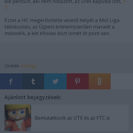
elé perdült, aki nem hibázott, az üres kapuba lőtt,
1-
7
.
Ezzel a HC megerősítette vezető helyét a Mol Liga
táblázatán, az Újpest értelemszerűen maradt a
második, a két éllovas közt ismét öt pont van.
Címkék:
mol liga
Ajánlott bejegyzések:
Bemutatkozik az UTE és az FTC is