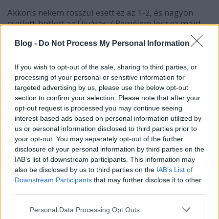
Akkoris nekem rosszul esett ez az 1-2, és nagyon
csetlett-botlott az Újváros :( Remélem lesz ez majd
jobb is.
Blog -
Do Not Process My Personal Information
If you wish to opt-out of the sale, sharing to third parties, or
farkas23
processing of your personal or sensitive information for
17 éve
targeted advertising by us, please use the below opt-out
A sorsolást elnézve az újpest még a negyedik helyért
section to confirm your selection. Please note that after your
opt-out request is processed you may continue seeing
is meg kell szenvedjen,,hisz hc 2x, steaua 2x
interest-based ads based on personal information utilized by
idegenben, stars 2x + a dab-bal idegenben nem
us or personal information disclosed to third parties prior to
lessz egyszerü...
your opt-out. You may separately opt-out of the further
disclosure of your personal information by third parties on the
IAB’s list of downstream participants. This information may
fabot
also be disclosed by us to third parties on the
IAB’s List of
Downstream Participants
that may further disclose it to other
17 éve
third parties.
@noacid: zsolt77 írta a hochei.ro fórumán:
Please note that this website/app uses one or more Google
Personal Data Processing Opt Outs
SCM Brasov - Sportclub 4-3 (2-1)(0-0)(2-2)
services and may gather and store information including but