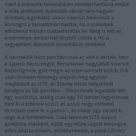
mert a második felvonásban minden fantázia eltűnt
a lilák játékából, épkézláb akciót nem nagyon
vezettek, leginkább akkor sikerült bevinniük a
korongot a támadóharmadba, ha a székelyek
véletlenül tilosan szabadítottak fel. Meg is lett az
eredménye: emberhátrányból ütötte a HC a
negyediket, abszolút ziccerből az ötödiket.
A harmadik húsz percben csak az volt a kérdés, lesz-
e újpesti becsületgól. Bertáéknak nagyjából sikerült
felpörögniük, gólt mégis az ellen szerzett előbb. 0-6
után minden mindegy alapon még egyszer
meglódult az UTE, és Zlocha tiszta helyzetből
bevágta az 58. percben – Sikorcinnak legalább lett
egy asszisztja, addig csak egy 10 perces fegyelmivel
tűnt ki a többiek közül, és azzal, hogy rettentő
dühösen ment le a padra –, és ekkor úgy nézett ki,
vége is a történetnek. Csak Nemcak UTE-kapus
gondolta másként, kijött egy előre vágott korongra,
előre akarta emelni, elidétlenkedte, a pakk Lőrincz