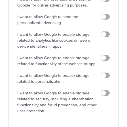
láttam benne. Egyébként egy belevaló srác! Azért jó
Google for online advertising purposes.
hogy itt van Steua. Ott van a helyük a Mol Ligában.
Mol Liga kezd olyan lenni, mint a NHL két nemzet
I want to allow Google to send me
klubcsapataival, bár most is az:-). Remélem
personalized advertising.
következő 10 évben csatlakozik a Brassó,
I want to allow Google to enable storage
Marosvásárhely, Kézdivásárhely, Karcfalva(asszem
related to analytics like cookies on web or
ott van a HC Felcsík) meg más megerősödött nem
device identifiers in apps.
székely csapat.
Azért Szeged is legyen ott a Tisza Volánnal!! Pl: Sok
I want to allow Google to enable storage
közép,jó csapattal gyorsabb a fejlődés, mint 1
related to functionality of the website or app.
legjobb,2 jó és 2 közepes csapattal.
I want to allow Google to enable storage
related to personalization.
kerusz
I want to allow Google to enable storage
17 éve
related to security, including authentication
Jana, Iblisz: szomorú nap az, de nem dec. 2., hanem
functionality and fraud prevention, and other
5.
user protection.