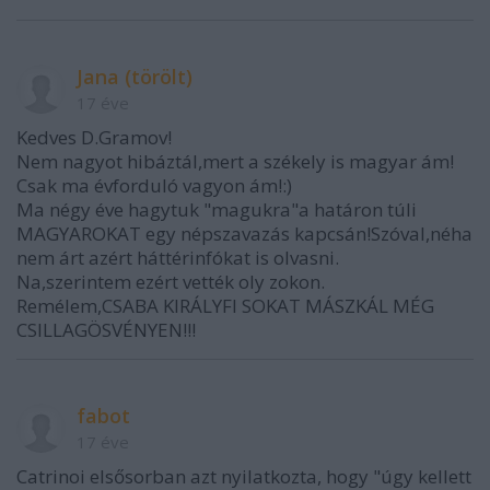
Jana (törölt)
17 éve
Kedves D.Gramov!
Nem nagyot hibáztál,mert a székely is magyar ám!
Csak ma évforduló vagyon ám!:)
Ma négy éve hagytuk "magukra"a határon túli
MAGYAROKAT egy népszavazás kapcsán!Szóval,néha
nem árt azért háttérinfókat is olvasni.
Na,szerintem ezért vették oly zokon.
Remélem,CSABA KIRÁLYFI SOKAT MÁSZKÁL MÉG
CSILLAGÖSVÉNYEN!!!
fabot
17 éve
Catrinoi elsősorban azt nyilatkozta, hogy "úgy kellett