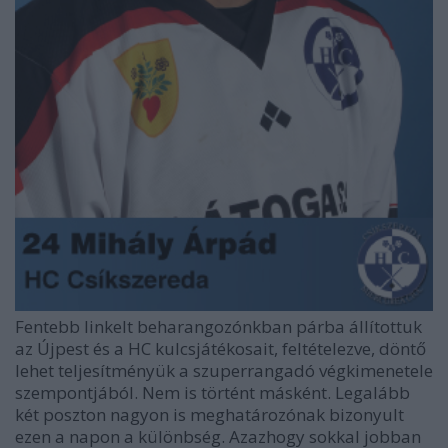
Fentebb linkelt beharangozónkban párba állítottuk
az Újpest és a HC kulcsjátékosait, feltételezve, döntő
lehet teljesítményük a szuperrangadó végkimenetele
szempontjából. Nem is történt másként. Legalább
két poszton nagyon is meghatározónak bizonyult
ezen a napon a különbség. Azazhogy sokkal jobban