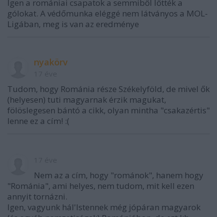
Igen a romániai csapatok a semmiből lőtték a
gólokat. A védőmunka eléggé nem látványos a MOL-
Ligában, meg is van az eredménye
nyakörv
17 éve
Tudom, hogy Románia része Székelyföld, de mivel ők
(helyesen) tuti magyarnak érzik magukat,
fölöslegesen bántó a cikk, olyan mintha "csakazértis"
lenne ez a cím! :(
17 éve
Nem az a cím, hogy "románok", hanem hogy
"Románia", ami helyes, nem tudom, mit kell ezen
annyit tornázni.
Igen, vagyunk hál'Istennek még jópáran magyarok