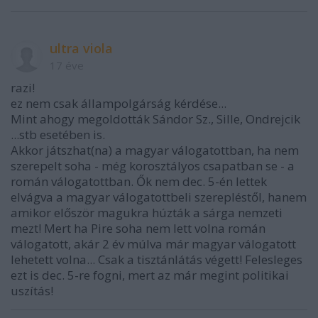
ultra viola
17 éve
razi!
ez nem csak állampolgárság kérdése...
Mint ahogy megoldották Sándor Sz., Sille, Ondrejcik
...stb esetében is.
Akkor játszhat(na) a magyar válogatottban, ha nem
szerepelt soha - még korosztályos csapatban se - a
román válogatottban. Ők nem dec. 5-én lettek
elvágva a magyar válogatottbeli szerepléstől, hanem
amikor először magukra húzták a sárga nemzeti
mezt! Mert ha Pire soha nem lett volna román
válogatott, akár 2 év múlva már magyar válogatott
lehetett volna... Csak a tisztánlátás végett! Felesleges
ezt is dec. 5-re fogni, mert az már megint politikai
uszítás!