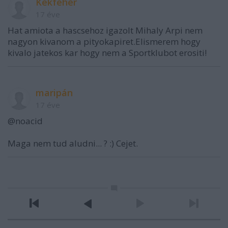
Kekfeher
17 éve
Hat amiota a hascsehoz igazolt Mihaly Arpi nem
nagyon kivanom a pityokapiret.Elismerem hogy
kivalo jatekos kar hogy nem a Sportklubot erositi!
maripán
17 éve
@noacid
Maga nem tud aludni... ? :) Cejet.