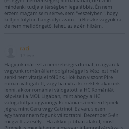
(és egyéb nemzetiségek) Romániában, de ezt kb
mindenki tudja a térségben legalábbis. Én nem
érzem magam sem sértve, sem "veszélyben", hogy
kelljen folyton hangsúlyozzam... :) Büszke vagyok rá,
de nem melldöngető, lehet, az az én hibám.
razi
17 éve
Hagyjuk már ezt a nemzetiségis dumát, magyarok
vagyunk román állampolgársággal s kész, ezt már
senki nem vitatja el tőlünk. Hokiban viszont Pire
román válogatott, vagy ha extra korrektek akarunk
lenni, akkor romániai válogatott, a HC Romániát
képviseli a MOL Ligában, mint ahogy a HC
válogatottjai ugyanúgy Románia színeiben lépnek
jégre, mint Geru vagy Catrinoi. Ez van, s ezen
egyhamar nem fogunk változtatni. December 5-én
megvolt az esély... Ha akkor jobban alakul, most
Pirének is meg lehetne a magyar állampolgársága, s