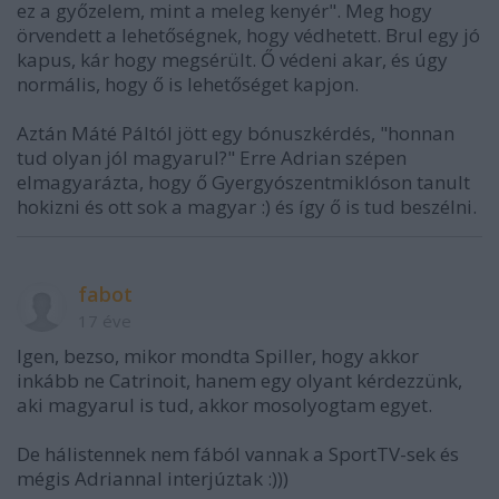
ez a győzelem, mint a meleg kenyér". Meg hogy
örvendett a lehetőségnek, hogy védhetett. Brul egy jó
kapus, kár hogy megsérült. Ő védeni akar, és úgy
normális, hogy ő is lehetőséget kapjon.
Aztán Máté Páltól jött egy bónuszkérdés, "honnan
tud olyan jól magyarul?" Erre Adrian szépen
elmagyarázta, hogy ő Gyergyószentmiklóson tanult
hokizni és ott sok a magyar :) és így ő is tud beszélni.
fabot
17 éve
Igen, bezso, mikor mondta Spiller, hogy akkor
inkább ne Catrinoit, hanem egy olyant kérdezzünk,
aki magyarul is tud, akkor mosolyogtam egyet.
De hálistennek nem fából vannak a SportTV-sek és
mégis Adriannal interjúztak :)))