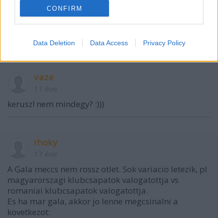
CONFIRM
noacid
17 éve
Köszi az infót
Data Deletion
Data Access
Privacy Policy
vaze
17 éve
kerusz! nem mindegy? :)))
rhoky
17 éve
A Gala meccs nem rossz otlet. Sok variacio letezik, pl
magyarorszagi klubcsapatok valogatottja vs
romaniai klubcsapatok valogatottja.
Es ha mar gala, akkor jo lenne megcsinalni a
kovetkezot: