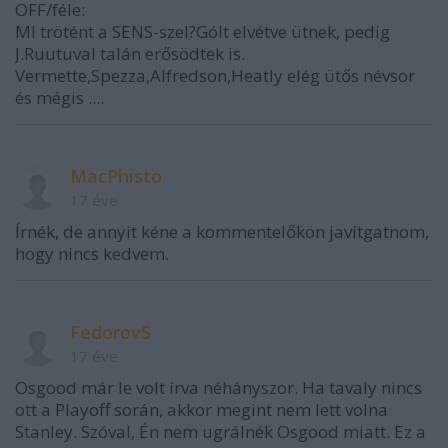
OFF/féle:
MI trötént a SENS-szel?Gólt elvétve ütnek, pedig
J.Ruutuval talán erősödtek is.
Vermette,Spezza,Alfredson,Heatly elég ütős névsor
és mégis ....
MacPhisto
17 éve
Írnék, de annyit kéne a kommentelőkön javítgatnom,
hogy nincs kedvem.
FedorovS
17 éve
Osgood már le volt írva néhányszor. Ha tavaly nincs
ott a Playoff során, akkor megint nem lett volna
Stanley. Szóval, Én nem ugrálnék Osgood miatt. Ez a