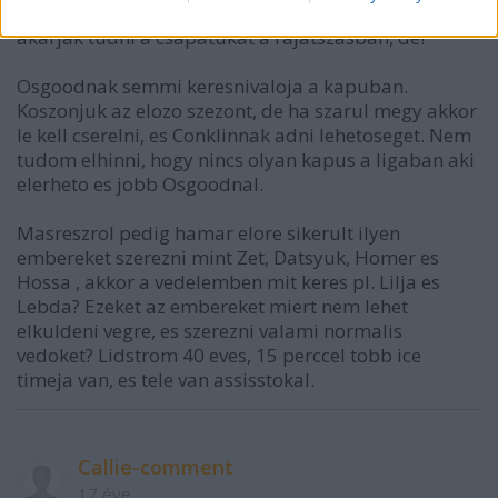
szurkolok egy Stanley utan valoszinuleg ujra ott
akarjak tudni a csapatukat a rajatszasban, de!
Osgoodnak semmi keresnivaloja a kapuban.
Koszonjuk az elozo szezont, de ha szarul megy akkor
le kell cserelni, es Conklinnak adni lehetoseget. Nem
tudom elhinni, hogy nincs olyan kapus a ligaban aki
elerheto es jobb Osgoodnal.
Masreszrol pedig hamar elore sikerult ilyen
embereket szerezni mint Zet, Datsyuk, Homer es
Hossa , akkor a vedelemben mit keres pl. Lilja es
Lebda? Ezeket az embereket miert nem lehet
elkuldeni vegre, es szerezni valami normalis
vedoket? Lidstrom 40 eves, 15 perccel tobb ice
timeja van, es tele van assisstokal.
Callie-comment
17 éve