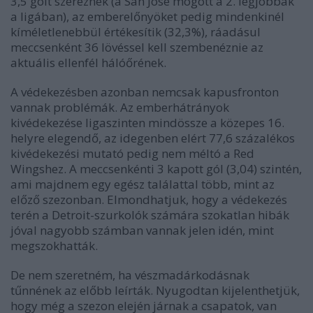
3,5 gólt szereznek (a San José mögött a 2. legjobbak
a ligában), az emberelőnyöket pedig mindenkinél
kíméletlenebbül értékesítik (32,3%), ráadásul
meccsenként 36 lövéssel kell szembenéznie az
aktuális ellenfél hálóőrének.
A védekezésben azonban nemcsak kapusfronton
vannak problémák. Az emberhátrányok
kivédekezése ligaszinten mindössze a közepes 16.
helyre elegendő, az idegenben elért 77,6 százalékos
kivédekezési mutató pedig nem méltó a Red
Wingshez. A meccsenkénti 3 kapott gól (3,04) szintén,
ami majdnem egy egész találattal több, mint az
előző szezonban. Elmondhatjuk, hogy a védekezés
terén a Detroit-szurkolók számára szokatlan hibák
jóval nagyobb számban vannak jelen idén, mint
megszokhatták.
De nem szeretném, ha vészmadárkodásnak
tűnnének az előbb leírták. Nyugodtan kijelenthetjük,
hogy még a szezon elején járnak a csapatok, van