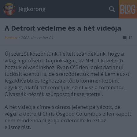
Jégkorong
A Detroit védelme és a hét videója
lemieux
•
2008. december 01.
12
Új szerzőt köszöntünk. Feltett szándékunk, hogy a
világ legerősebb bajnokságát, az NHL-t közelebb
hozzuk olvasóinkhoz. Ryan O'Brien lankadatlanul
tudósít ezentúl is, de szerződtettük mellé Lemieux-t,
legaktívabb és leghozzáértőbb kommentezőink
egyikét, akitől azt reméljük, színt visz a történetbe.
Olvassák-nézzék szűzposztját szeretettel.
A hét videója címre számos jelenet pályázott, de
végül a detroiti Chris Osgood Columbus ellen kapott
nem mindennapi gólja érdemelte ki ezt az
elismerést.