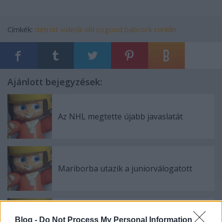
Címkék:
detroit
videók
nhl
osgood
babcock
conklin
Ajánlott bejegyzések:
Az NHL megtette újabb javaslatát
Mariborba utazik a juniorválogatott
Gólzáporos meccset nyert meg a Miskolc
Blog -
Do Not Process My Personal Information