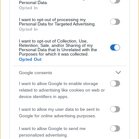
Personal Data.
Opted In
I want to opt-out of processing my
Personal Data for Targeted Advertising.
Opted In
VAGY
I want to opt-out of Collection, Use,
Retention, Sale, and/or Sharing of my
Personal Data that Is Unrelated with the
Purposes for which it was collected.
Opted Out
Google consents
vantage007
I want to allow Google to enable storage
17 éve
related to advertising like cookies on web or
Nagyon jó a cikk és a kép is, csak így tovább!
device identifiers in apps.
I want to allow my user data to be sent to
Google for online advertising purposes.
vaze
17 éve
I want to allow Google to send me
personalized advertising.
jó a cikk! jó ötlet, hogy ezentúl ketten írják az nhl-t,