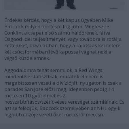
Érdekes kérdés, hogy a két kapus ügyében Mike
Babcock milyen döntésre fog jutni. Megteszi-e
Conklint a csapat első számú hálóőrének, látva
Osgood idei teljesítményét, vagy továbbra is rotálja
kettejüket, bízva abban, hogy a rájátszás kezdetére
két csúcsformában lévő kapussal vághat neki a
végső küzdelemnek.
Aggodalomra tehát semmi ok, a Red Wings
mindenféle statisztikák, mutatók ellenére is
magabiztosan vezeti a divízióját, nyugaton is csak a
parádés San José előzi meg, idegenben pedig 14
meccsen 10 győzelmet és 2
hosszabbításos/szétlövéses vereséget számlálnak. És
azt se feledjük, Babcock személyében az NHL egyik
legjobb edzője vezeti őket meccsről meccsre.