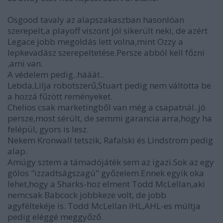
Osgood tavaly az alapszakaszban hasonlóan
szerepelt,a playoff viszont jól sikerült neki, de azért
Legace jobb megoldás lett volna,mint Ozzy a
lepkevadász szerepeltetése.Persze abból kell főzni
,ami van.
A védelem pedig..hááát..
Lebda,Lilja robotszerű,Stuart pedig nem váltotta be
a hozzá fűzött reményeket.
Chelios csak marketingből van még a csapatnál..jó
persze,most sérült, de semmi garancia arra,hogy ha
felépül, gyors is lesz.
Nekem Kronwall tetszik, Rafalski és Lindstrom pedig
alap.
Amúgy sztem a támadójáték sem az igazi.Sok az egy
gólos "izzadtságszagú" győzelem.Ennek egyik oka
lehet,hogy a Sharks-hoz elment Todd McLellan,aki
nemcsak Babcock jobbkeze volt, de jobb
agyféltekéje is. Todd McLellan IHL,AHL-es múltja
pedig eléggé meggyőző.