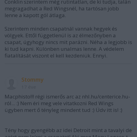
Conklin szerintem még rutintatlan, de ki tudja, talán
megragadhat a Red Wingsnél, ha tartósan jobb
lenne a kapott gól átlaga.
Szerintem minden csapatnál vannak hegyek és
völgyek. Ettől függetlenül is az élmezőnyben a
csapat, úgyhogy nincs mit parázni. Néha a legjobb is
ki tud kapni. Különben unalmas lenne. A védelem
fiatalítását viszont el kell kezdeniük. Ennyi.
Stommy
17 éve
Macphisto!!! régi ismerős arc az nhl.hu/centerice.hu-
ról... :) Nem éri meg vele vitatkozni Red Wings
ügyben mert ő tényleg mindent tud :) Üdv itt is! :)
Tény hogy gyengébb az idei Detroit mint a tavalyi de
azért nem leírni a csapatot! Aki meg Many Legace-t