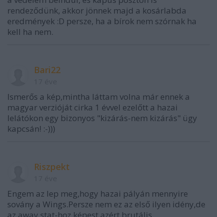
rendeződünk, akkor jönnek majd a kosárlabda
eredmények :D persze, ha a bírok nem szórnak ha
kell ha nem.
Bari22
17 éve
Ismerős a kép,mintha láttam volna már ennek a
magyar verzióját cirka 1 évvel ezelőtt a hazai
lelátókon egy bizonyos "kizárás-nem kizárás" ügy
kapcsán! :-)))
Riszpekt
17 éve
Engem az lep meg,hogy hazai pályán mennyire
sovány a Wings.Persze nem ez az első ilyen idény,de
az away stat-hoz képest azért brutális.