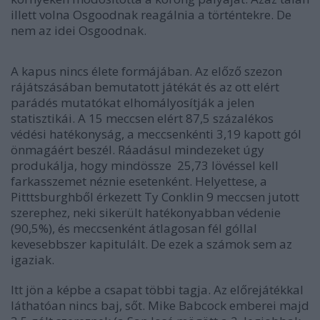
illett volna Osgoodnak reagálnia a történtekre. De
nem az idei Osgoodnak.
A kapus nincs élete formájában. Az előző szezon
rájátszásában bemutatott játékát és az ott elért
parádés mutatókat elhomályosítják a jelen
statisztikái. A 15 meccsen elért 87,5 százalékos
védési hatékonyság, a meccsenkénti 3,19 kapott gól
önmagáért beszél. Ráadásul mindezeket úgy
produkálja, hogy mindössze 25,73 lövéssel kell
farkasszemet néznie esetenként. Helyettese, a
Pitttsburghből érkezett Ty Conklin 9 meccsen jutott
szerephez, neki sikerült hatékonyabban védenie
(90,5%), és meccsenként átlagosan fél góllal
kevesebbszer kapitulált. De ezek a számok sem az
igaziak.
Itt jön a képbe a csapat többi tagja. Az előrejátékkal
láthatóan nincs baj, sőt. Mike Babcock emberei majd