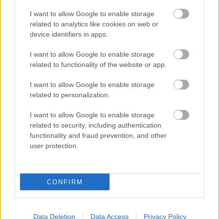
pláne, ha az eredménycentrikus beszámolók mellett,
I want to allow Google to enable storage
ilyen elemzőbb-olvasmányosabb írások is lesznek!
related to analytics like cookies on web or
Sok sikert lemieux-nek és persze Ryan O'Brien-nek
device identifiers in apps.
mindehhez!
I want to allow Google to enable storage
related to functionality of the website or app.
l.isti
I want to allow Google to enable storage
17 éve
related to personalization.
hehe... ilyen belovesei hozo levinek is szoktak neha
beakadni a kapuba( persze gyengebb ellenfellel
I want to allow Google to enable storage
szemben).
related to security, including authentication
functionality and fraud prevention, and other
tenyleg dicseretre melto cikk:D csak igy tovabb
user protection.
meow?
CONFIRM
17 éve
Ugy erzem, a Wings is kicsit elfaradt az elozo
idenyben, talan az is benne ven a dologban, hogy a
Data Deletion
Data Access
Privacy Policy