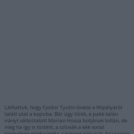
Láthattuk, hogy Fjodor Tyutin lövése a félpályáról
talált utat a kapuba. Bár úgy tűnik, a pakk talán
irányt változtatott Marian Hossa botjának tollán, de
még ha így is történt, a szlovák a kék vonal
környékén módosította a korong pályáját. Azaz talán