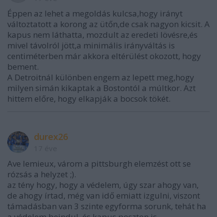
Éppen az lehet a megoldás kulcsa,hogy irányt
változtatott a korong az ütőn,de csak nagyon kicsit. A
kapus nem láthatta, mozdult az eredeti lövésre,és
mivel távolról jött,a minimális irányváltás is
centiméterben már akkora eltérülést okozott, hogy
bement.
A Detroitnál különben engem az lepett meg,hogy
milyen simán kikaptak a Bostontól a múltkor. Azt
hittem előre, hogy elkapják a bocsok tökét.
durex26
17 éve
Ave lemieux, várom a pittsburgh elemzést ott se
rózsás a helyzet ;).
az tény hogy, hogy a védelem, úgy szar ahogy van,
de ahogy írtad, még van idő emiatt izgulni, viszont
támadásban van 3 szinte egyforma sorunk, tehát ha
a védelem beindul, és kapus poszton is