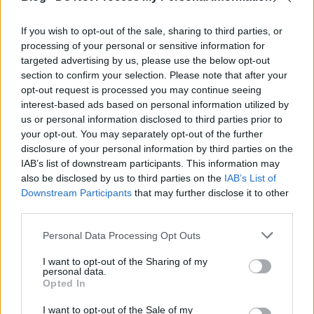
If you wish to opt-out of the sale, sharing to third parties, or
processing of your personal or sensitive information for
targeted advertising by us, please use the below opt-out
Nem fagy a víz Dunaújvárosban sem
section to confirm your selection. Please note that after your
opt-out request is processed you may continue seeing
interest-based ads based on personal information utilized by
us or personal information disclosed to third parties prior to
your opt-out. You may separately opt-out of the further
Megint nyert a Vienna
disclosure of your personal information by third parties on the
IAB’s list of downstream participants. This information may
also be disclosed by us to third parties on the
IAB’s List of
Downstream Participants
that may further disclose it to other
third parties.
Szólj hozzá!
Please note that this website/app uses one or more Google
Personal Data Processing Opt Outs
A hozzászóláshoz be kell lépned!
services and may gather and store information including but
not limited to your visit or usage behaviour. You may click to
I want to opt-out of the Sharing of my
personal data.
grant or deny consent to Google and its third-party tags to
Opted In
use your data for below specified purposes in below Google
consent section.
I want to opt-out of the Sale of my