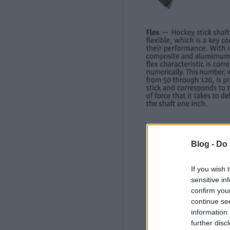
Blog -
Do 
If you wish 
sensitive in
confirm you
continue se
information 
further disc