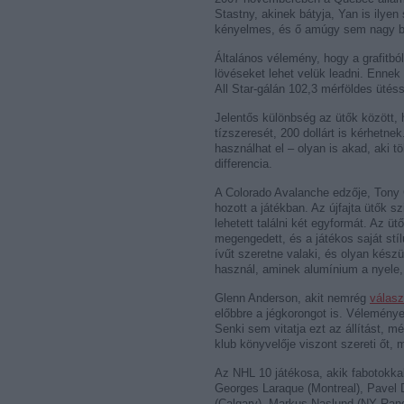
Stastny, akinek bátyja, Yan is ilyen
kényelmes, és ő amúgy sem nagy 
Általános vélemény, hogy a grafitbó
lövéseket lehet velük leadni. Ennek
All Star-gálán 102,3 mérföldes ütéss
Jelentős különbség az ütők között, 
tízszeresét, 200 dollárt is kérhetn
használhat el – olyan is akad, aki 
differencia.
A Colorado Avalanche edzője, Tony 
hozott a játékban. Az újfajta ütők s
lehetett találni két egyformát. Az üt
megengedett, és a játékos saját stí
ívűt szeretne valaki, és olyan kész
használ, aminek alumínium a nyele, d
Glenn Anderson, akit nemrég
válasz
előbbre a jégkorongot is. Véleménye
Senki sem vitatja ezt az állítást,
klub könyvelője viszont szereti őt,
Az NHL 10 játékosa, akik fabotokkal
Georges Laraque (Montreal), Pavel 
(Calgary), Markus Naslund (NY Rang