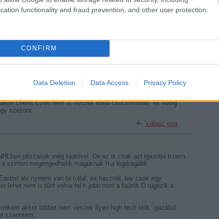
cation functionality and fraud prevention, and other user protection.
Válasz erre
nyerte a legerősebb lövés versenyt.Elmondása szerint, mert azt
CONFIRM
Válasz erre
Data Deletion
Data Access
Privacy Policy
top ütők picit könnyebben törnek, mivel profiknak készül, ők
akori cserét.Ezért nem is veszek soha csúcsmodellt, és eddig
egy szezont.
Válasz erre
HLben játszanak még faütővel. De ez is csak azt igazolja h nem
on a szinten megengedhetik maguknak h a legdrágább
aston alu nyelem van fa tollal, és használ, bár csak egy
 lehet nem is tűnt volna fel h jobb mint a faütők:D rugózik a
 nekem akkor többet nem veszek ilyen high tech ütőt, igazából
t szerintem...