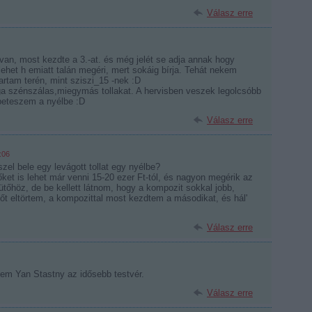
Válasz erre
van, most kezdte a 3.-at. és még jelét se adja annak hogy
het h emiatt talán megéri, mert sokáig bírja. Tehát nekem
artam terén, mint sziszi_15 -nek :D
a szénszálas,miegymás tollakat. A hervisben veszek legolcsóbb
 beteszem a nyélbe :D
Válasz erre
:06
el bele egy levágott tollat egy nyélbe?
et is lehet már venni 15-20 ezer Ft-tól, és nagyon megérik az
tőhöz, de be kellett látnom, hogy a kompozit sokkal jobb,
tőt eltörtem, a kompozittal most kezdtem a másodikat, és hál'
Válasz erre
em Yan Stastny az idősebb testvér.
Válasz erre