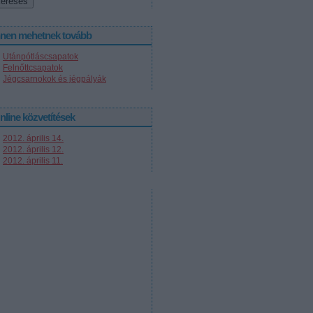
nnen mehetnek tovább
Utánpótláscsapatok
Felnőttcsapatok
Jégcsarnokok és jégpályák
nline közvetítések
2012. április 14.
2012. április 12.
2012. április 11.