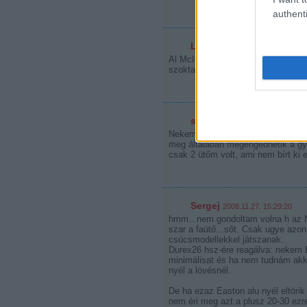
authenti
Lazlee
2008.11.27. 14:46:28
Al McInnis is éveken át fa ütővel 
szokta meg.
sziszi_15
2008.11.27. 14:49:37
Nekem az a tapasztalatom, hogy a 
meg általában megengedhetik a gy
csak 2 ütőm volt, ami nem bírt ki 
Sergej
2008.11.27. 15:29:20
hmm...nem gondoltam volna h az N
szar a faütő...sőt. Csak ugye az
csúcsmodellekkel játszanak.
Durex26 hsz-ére reagálva: nekem E
minimálisat és ha nem tudnám akkor
nyél a lövésnél.
De ha ezaz Easton alu nyél eltörik
nem éri meg azt a plusz 20-30 ezre