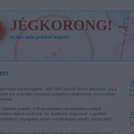
JÉGKORONG!
nyilas misi pakkot kapott
ben
J
egerősebb bajnokságában, akik fából készült ütővel játszanak,
írja a
A 
modell sok évtizeden keresztül szolgálta a játékosokat, kiszorulóban
és 
artanak.
 háttérbe szorulni. A 80-as években vett lendületet a botok
K
ekkel ellátott eszközök. Az átalakulás felgyorsult, a grafitból,
y különböző anyagokba építve a szilárdságot növeli), üvegszálból
li Scarborough városában található gyártósorok is leálltak. Paul