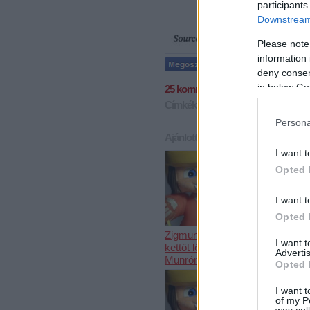
participants
Downstream 
Please note
information 
deny consent
in below Go
25
komment
Címkék:
nhl
felszerelések
ütők
Persona
Ajánlott bejegyzések:
I want t
Opted 
I want t
Opted 
Zigmund Pálffy
Az NHL
I want 
kettőt lőtt
megtette új
Advertis
Munrónak
javaslatát
Opted 
I want t
of my P
was col