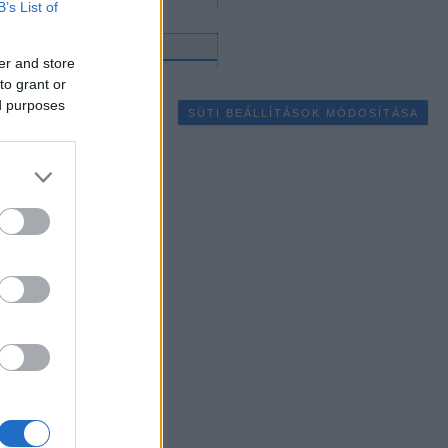
B’s List of
gyéb
er and store
to grant or
ed purposes
SÜTI BEÁLLÍTÁSOK MÓDOSÍTÁSA