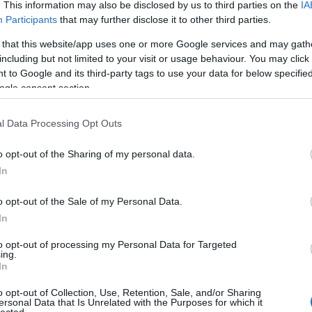
. This information may also be disclosed by us to third parties on the
IA
Participants
that may further disclose it to other third parties.
E
 that this website/app uses one or more Google services and may gath
including but not limited to your visit or usage behaviour. You may click 
Tetszik
0
 to Google and its third-party tags to use your data for below specifi
ogle consent section.
l Data Processing Opt Outs
o opt-out of the Sharing of my personal data.
In
o opt-out of the Sale of my Personal Data.
In
Mariborba utazik
Hétvégén
to opt-out of processing my Personal Data for Targeted
abb
a juniorválogatott
belekezd a
ing.
Fehérvár junior
In
o opt-out of Collection, Use, Retention, Sale, and/or Sharing
ersonal Data that Is Unrelated with the Purposes for which it
lected.