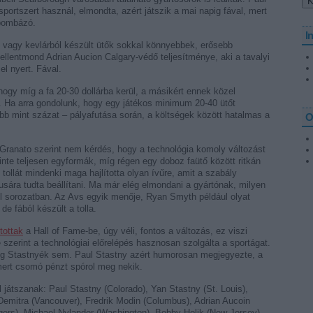
 sportszert használ, elmondta, azért játszik a mai napig fával, mert
bombázó.
I
l vagy kevlárból készült ütők sokkal könnyebbek, erősebb
 ellentmond Adrian Aucion Calgary-védő teljesítménye, aki a tavalyi
el nyert. Fával.
hogy míg a fa 20-30 dollárba kerül, a másikért ennek közel
ek. Ha arra gondolunk, hogy egy játékos minimum 20-40 ütőt
több mint százat – pályafutása során, a költségek között hatalmas a
O
Granato szerint nem kérdés, hogy a technológia komoly változást
zinte teljesen egyformák, míg régen egy doboz faütő között ritkán
ő tollát mindenki maga hajlította olyan ívűre, amit a szabály
lusára tudta beállítani. Ma már elég elmondani a gyártónak, milyen
ül sorozatban. Az Avs egyik menője, Ryan Smyth például olyat
e fából készült a tolla.
tottak
a Hall of Fame-be, úgy véli, fontos a változás, ez viszi
 szerint a technológiai előrelépés hasznosan szolgálta a sportágat.
 még Stastnyék sem. Paul Stastny azért humorosan megjegyezte, a
 mert csomó pénzt spórol meg nekik.
 játszanak: Paul Stastny (Colorado), Yan Stastny (St. Louis),
Demitra (Vancouver), Fredrik Modin (Columbus), Adrian Aucoin
ers), Michael Nylander (Washington), Bobby Holik (New Jersey),