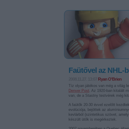
Faütővel az NHL-
2008.11.27. 13:07
Ryan O'Brien
Tíz olyan játékos van még a világ l
Denver Post
. Az 1920-ban kitalált 
van, de a Stastny testvérek még kit
A faütők 20-30 évvel ezelőtt kezdtek
evolúciója, bejöttek az alumíniumnyel
kevlárból (szintetikus szövet, amel
készült ütők is megérkeztek.
2007 novemberében a Quebec állambe