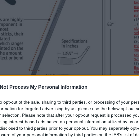
la
ma
mi
nat
(
1
1
(
ol
se
(
4
(
3
cs
st
sv
sz
(
1
th
uk
vál
vb
vi
Not Process My Personal Information
Cí
to opt-out of the sale, sharing to third parties, or processing of your per
F
formation for targeted advertising by us, please use the below opt-out s
r selection. Please note that after your opt-out request is processed y
eing interest-based ads based on personal information utilized by us or
disclosed to third parties prior to your opt-out. You may separately opt-
losure of your personal information by third parties on the IAB’s list of