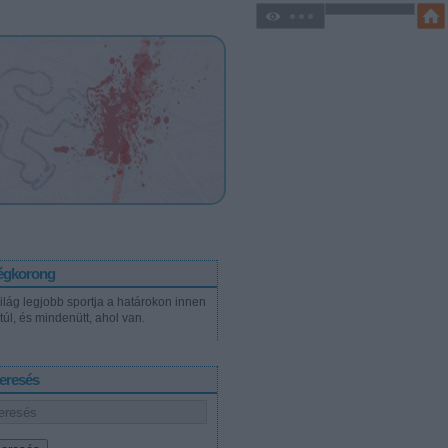
égkorong
világ legjobb sportja a határokon innen
túl, és mindenütt, ahol van.
eresés