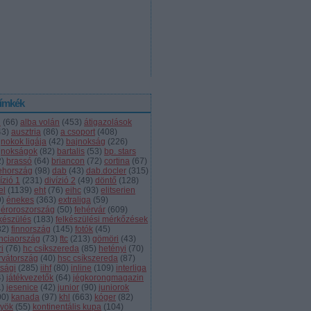
ímkék
l
(
66
)
alba volán
(
453
)
átigazolások
43
)
ausztria
(
86
)
a csoport
(
408
)
jnokok ligája
(
42
)
bajnokság
(
226
)
jnokságok
(
82
)
bartalis
(
53
)
bp. stars
2
)
brassó
(
64
)
briancon
(
72
)
cortina
(
67
)
ehország
(
98
)
dab
(
43
)
dab.docler
(
315
)
ízió 1
(
231
)
divízió 2
(
49
)
döntő
(
128
)
el
(
1139
)
eht
(
76
)
eihc
(
93
)
elitserien
9
)
énekes
(
363
)
extraliga
(
59
)
héroroszország
(
50
)
fehérvár
(
609
)
lkészülés
(
183
)
felkészülési mérkőzések
82
)
finnország
(
145
)
fotók
(
45
)
anciaország
(
73
)
ftc
(
213
)
gömöri
(
43
)
i
(
76
)
hc csíkszereda
(
85
)
hetényi
(
70
)
rvátország
(
40
)
hsc csíkszereda
(
87
)
úsági
(
285
)
iihf
(
80
)
inline
(
109
)
interliga
4
)
játékvezetők
(
64
)
jégkorongmagazin
1
)
jesenice
(
42
)
junior
(
90
)
juniorok
00
)
kanada
(
97
)
khl
(
663
)
kóger
(
82
)
lyök
(
55
)
kontinentális kupa
(
104
)