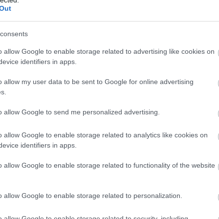
Out
consents
o allow Google to enable storage related to advertising like cookies on
evice identifiers in apps.
sználói tartalomnak minősülnek, értük a
szolgáltatás technikai
üzemeltetője semmilyen felelősséget nem vállal,
ztőjéhez. Részletek a
Felhasználási feltételekben
és az
adatvédelmi tájékoztatóban
.
o allow my user data to be sent to Google for online advertising
s.
2008.11.27. 13:57:33
 a legjobb easton tollam ( s15 ) amit usa-bol rendeltem :) Legujabb
to allow Google to send me personalized advertising.
ü meg minden de a mi pénztárcánk nem engedheti meg , hogy
cokat törögessünk :)az elözö cnt tollam is top toll volt és az is
llat itthon veszem , akkor 40.000 em lett volna csak a két toll
o allow Google to enable storage related to analytics like cookies on
okin használt fa-müanyag ccm tollamat és még jol birja :) De
evice identifiers in apps.
jobb ilyen composite ütökkel játszani. a teljesen egybe
, azok 30-60 körül vannak és ha törik toll dobhatod el.
o allow Google to enable storage related to functionality of the website
Válasz erre
e.com/watch?v=GXDch9MnG9o
2008.11.27. 14:11:13
o allow Google to enable storage related to personalization.
gyszer kipróbáltam egy ilyen high tech izét, de nem éreztem hogy
 semmi sem segít ;), úgyhogy maradok az olcsó-közép
o allow Google to enable storage related to security, including