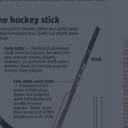
C
ah
(
2
ba
ba
(
5
cs
div
eb
(
4
fe
fe
(
1
fr
hár
ho
ifj
(
4
(
5
(
2
kö