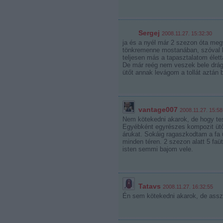
Sergej
2008.11.27. 15:32:30
ja és a nyél már 2 szezon óta meg
tönkremenne mostanában, szóval le
teljesen más a tapasztalatom élett
De már reég nem veszek bele drág
ütőt annak levágom a tollát aztán
vantage007
2008.11.27. 15:58
Nem kötekedni akarok, de hogy tesz
Egyébként egyrészes kompozit ütők
árukat. Sokáig ragaszkodtam a fa ü
minden téren. 2 szezon alatt 5 faü
isten semmi bajom vele.
Tatavs
2008.11.27. 16:32:55
Én sem kötekedni akarok, de assz