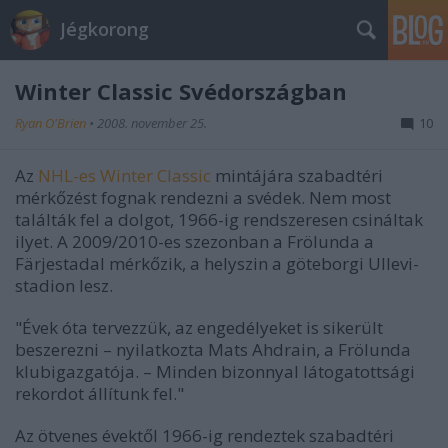
Jégkorong
Winter Classic Svédországban
Ryan O'Brien
•
2008. november 25.
10
Az
NHL-es Winter Classic
mintájára szabadtéri
mérkőzést fognak rendezni a svédek. Nem most
találták fel a dolgot, 1966-ig rendszeresen csináltak
ilyet. A 2009/2010-es szezonban a Frölunda a
Färjestadal mérkőzik, a helyszin a göteborgi Ullevi-
stadion lesz.
"Évek óta tervezzük, az engedélyeket is sikerült
beszerezni – nyilatkozta Mats Ahdrain, a Frölunda
klubigazgatója. – Minden bizonnyal látogatottsági
rekordot állítunk fel."
Az ötvenes évektől 1966-ig rendeztek szabadtéri