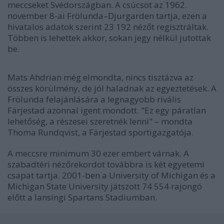
meccseket Svédországban. A csúcsot az 1962.
november 8-ai Frölunda–Djurgarden tartja, ezen a
hivatalos adatok szerint 23 192 nézőt regisztráltak.
Többen is lehettek akkor, sokan jegy nélkül jutottak
be.
Mats Ahdrian még elmondta, nincs tisztázva az
összes körülmény, de jól haladnak az egyeztetések. A
Frölunda felajánlására a legnagyobb rivális
Färjestad azonnal igent mondott. "Ez egy páratlan
lehetőség, a részesei szeretnék lenni" – mondta
Thoma Rundqvist, a Färjestad sportigazgatója.
A meccsre minimum 30 ezer embert várnak. A
szabadtéri nézőrekordot továbbra is két egyetemi
csapat tartja. 2001-ben a University of Michigan és a
Michigan State University játszott 74 554 rajongó
előtt a lansingi Spartans Stadiumban.