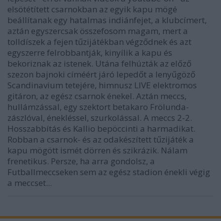
elsötétített csarnokban az egyik kapu mögé
beállítanak egy hatalmas indiánfejet, a klubcímert,
aztán egyszercsak összefosom magam, mert a
tolldíszek a fejen tűzijátékban végződnek és azt
egyszerre felrobbantják, kinyílik a kapu és
bekoriznak az istenek. Utána felhúzták az előző
szezon bajnoki címéért járó lepedőt a lenyűgöző
Scandinavium tetejére, himnusz LIVE elektromos
gitáron, az egész csarnok énekel. Aztán meccs,
hullámzással, egy szektort betakaro Frölunda-
zászlóval, énekléssel, szurkolással. A meccs 2-2.
Hosszabbítás és Kallio bepöccinti a harmadikat.
Robban a csarnok- és az odakészített tűzijáték a
kapu mögött ismét dörren és szikrázik. Nálam
frenetikus. Persze, ha arra gondolsz, a
Futballmeccseken sem az egész stadion énekli végig
a meccset...