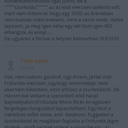
Allsvenkan(második liga) jutott, de a
"""""szurkolás"""""" az az első meccsen sokkoló volt,
mert nem hittem el, hogy egy 3500-as Arénában
nem tudnak mást énekelni, mint a város nevét, illetve
tapsolni, ja meg igen néha egy két Kom igen IKO
elhangzik, és ennyi.....
De ugyanez a focival a helyzet Kalmarban :D:D:D:D!
Tomi Kallio
17 éve
Hát, nem tudom, gazdinf, úgy érzem, jártál már
Frölunda meccsen, úgyhogy semmiképp' nem
akarnám kikezdeni, amit állítasz a szurkolásról. De.
Három éve voltam a szezonbeli első hazai
bajnokijukon (Frölunda-Mora IK) és én egészen
fergeteges hangulatot tapasztaltam. Egyrészt a
mérkőzés előtti show, ami -belátom- független a
szurkolástól és magában foglalta a Frölunda jégre
lépését - erről vannak videok a youtube-on - az