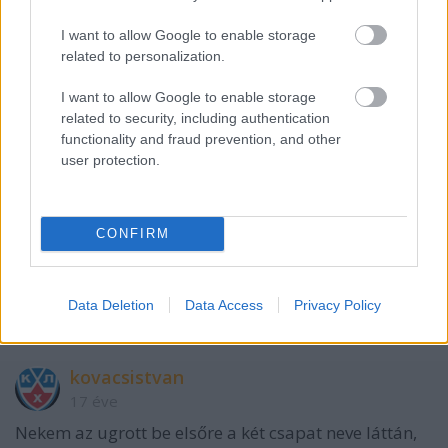
I want to allow Google to enable storage
Video Tóni
related to personalization.
17 éve
A január 2.-i időpont jó is lenne!
I want to allow Google to enable storage
related to security, including authentication
functionality and fraud prevention, and other
user protection.
FRee
17 éve
Szervezzétek Jászberéybe a meccset amíg nincs
CONFIRM
befedve az uj pályánk :) Igaz még a lelátok alapjait is
csak most ássák ( voltam ma kinnt )de itt még reális
lenne egy ilyen gálameccs :D
Data Deletion
Data Access
Privacy Policy
kovacsistvan
17 éve
Nekem az ugrott be elsőre a két csapat neve láttán,