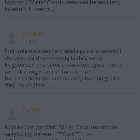
hogy ez a Winter Classic nem svéd bajnoki lesz,
hanem KHL-meccs...
gazdinf
17 éve
Frölunda meccsen nem lehet egyszerű rekordot
dönteni: majdnem mindig teltház van :D
Nagyon szereti a város a csapatot, egész nap be
vannak zsongva az esti meccs miatt.
Bár a szurkolásuk kimerül annyiban, hogy ülve
"hej"-t kiabálnak...
TUNYA
17 éve
Naja kedves gazdinf...Bár én Oskarshamnban
vagyok, így Nekem """""Csak""""" az