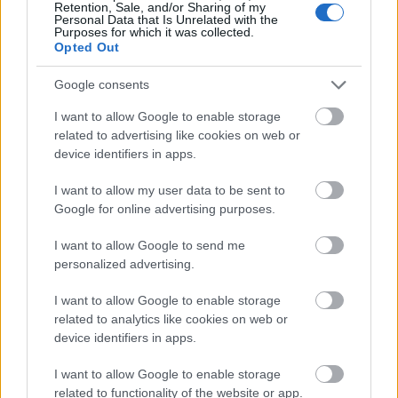
Retention, Sale, and/or Sharing of my
Video Tóni
Personal Data that Is Unrelated with the
Purposes for which it was collected.
17 éve
Opted Out
Nem lehetne itthon is csinálni egy Fradi-Újpestet a
Google consents
Kisstadionban?
I want to allow Google to enable storage
related to advertising like cookies on web or
device identifiers in apps.
1nf3rn0
17 éve
I want to allow my user data to be sent to
Simán lehetne mobil jégpálya használatával a
Google for online advertising purposes.
városligetben egy OB1 Winter Classicsot csinálni
jövőre :D mondjuk egy Újpest-Fradit
I want to allow Google to send me
personalized advertising.
I want to allow Google to enable storage
1nf3rn0
related to analytics like cookies on web or
17 éve
device identifiers in apps.
Na ez a szurkolótáboron belüli telepátia :)
I want to allow Google to enable storage
related to functionality of the website or app.