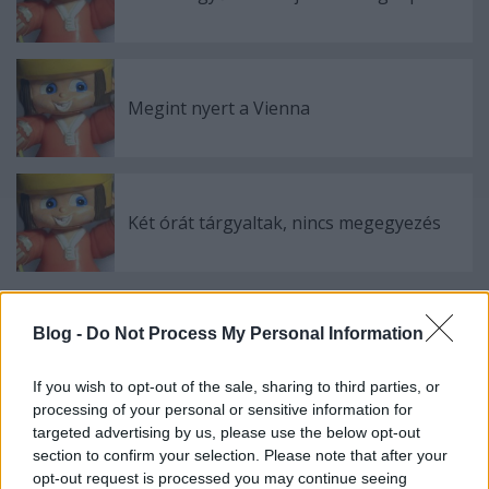
Megint nyert a Vienna
Két órát tárgyaltak, nincs megegyezés
Blog -
Do Not Process My Personal Information
Szólj hozzá!
A hozzászóláshoz be kell lépned!
If you wish to opt-out of the sale, sharing to third parties, or
processing of your personal or sensitive information for
targeted advertising by us, please use the below opt-out
section to confirm your selection. Please note that after your
opt-out request is processed you may continue seeing