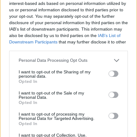
interest-based ads based on personal information utilized by
us or personal information disclosed to third parties prior to
your opt-out. You may separately opt-out of the further
disclosure of your personal information by third parties on the
IAB’s list of downstream participants. This information may
VAGY
also be disclosed by us to third parties on the
IAB’s List of
Downstream Participants
that may further disclose it to other
third parties.
Please note that this website/app uses one or more Google
Personal Data Processing Opt Outs
services and may gather and store information including but
not limited to your visit or usage behaviour. You may click to
I want to opt-out of the Sharing of my
ultra viola
personal data.
grant or deny consent to Google and its third-party tags to
Opted In
17 éve
use your data for below specified purposes in below Google
consent section.
Ki gondolta néhány éve, hogy mekkora "Classic"
I want to opt-out of the Sale of my
Personal Data.
érzés a Niedermayer-Sturwick duónak a
Opted In
Kisstadionban játszani... Nekünk meg égett az
arcunk ahelyett, hogy büszkék lettünk volna! Ez
I want to opt-out of processing my
Personal Data for Targeted Advertising.
aztán a hagyományörzés! :-))))
Opted In
I want to opt-out of Collection, Use,