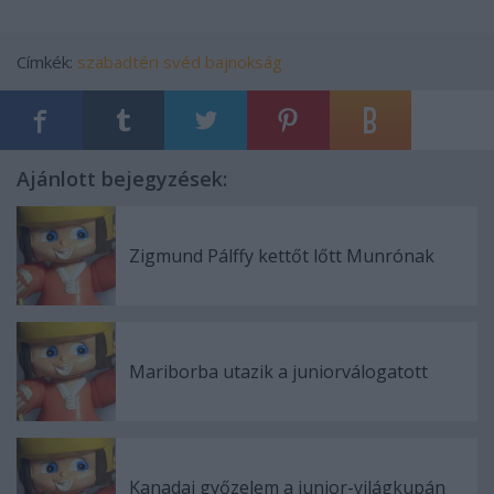
Címkék:
szabadtéri
svéd bajnokság
Ajánlott bejegyzések:
Zigmund Pálffy kettőt lőtt Munrónak
Mariborba utazik a juniorválogatott
Kanadai győzelem a junior-világkupán