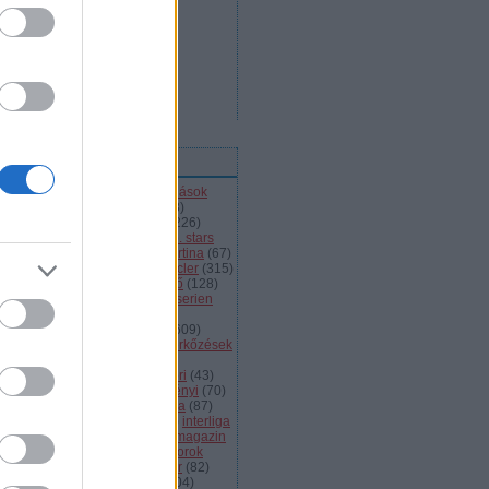
ímkék
l
(
66
)
alba volán
(
453
)
átigazolások
43
)
ausztria
(
86
)
a csoport
(
408
)
jnokok ligája
(
42
)
bajnokság
(
226
)
jnokságok
(
82
)
bartalis
(
53
)
bp. stars
2
)
brassó
(
64
)
briancon
(
72
)
cortina
(
67
)
ehország
(
98
)
dab
(
43
)
dab.docler
(
315
)
ízió 1
(
231
)
divízió 2
(
49
)
döntő
(
128
)
el
(
1139
)
eht
(
76
)
eihc
(
93
)
elitserien
9
)
énekes
(
363
)
extraliga
(
59
)
héroroszország
(
50
)
fehérvár
(
609
)
lkészülés
(
183
)
felkészülési mérkőzések
82
)
finnország
(
145
)
fotók
(
45
)
anciaország
(
73
)
ftc
(
213
)
gömöri
(
43
)
i
(
76
)
hc csíkszereda
(
85
)
hetényi
(
70
)
rvátország
(
40
)
hsc csíkszereda
(
87
)
úsági
(
285
)
iihf
(
80
)
inline
(
109
)
interliga
4
)
játékvezetők
(
64
)
jégkorongmagazin
1
)
jesenice
(
42
)
junior
(
90
)
juniorok
00
)
kanada
(
97
)
khl
(
663
)
kóger
(
82
)
lyök
(
55
)
kontinentális kupa
(
104
)