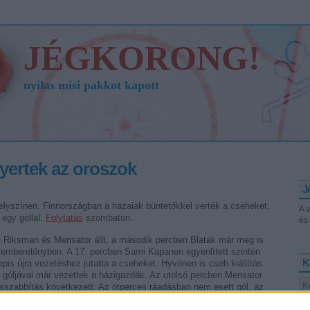
JÉGKORONG!
nyilas misi pakkot kapott
nyertek az oroszok
J
elyszínen. Finnországban a hazaiak büntetőkkel verték a cseheket,
A 
egy góllal.
Folytatás
szombaton.
és 
 Riksman és Mensator állt, a második percben Blatak már meg is
emberelőnyben. A 17. percben Sami Kapanen egyenlített szintén
K
pis újra vezetéshez jutatta a cseheket. Hyvönen is cseh kiállítás
la góljával már vezettek a házigazdák. Az utolsó percben Mensator
osszabbítás következett. Az ötperces ráadásban nem esett gól, az
 és Klepis. Utána kihagyta a lövését Kapanen, Marek, Pirnes és