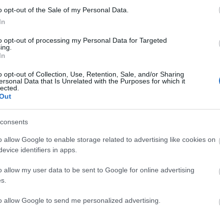
o opt-out of the Sale of my Personal Data.
In
to opt-out of processing my Personal Data for Targeted
ing.
In
C
o opt-out of Collection, Use, Retention, Sale, and/or Sharing
ersonal Data that Is Unrelated with the Purposes for which it
sználói tartalomnak minősülnek, értük a
szolgáltatás technikai
üzemeltetője semmilyen felelősséget nem vállal,
ah
lected.
ztőjéhez. Részletek a
Felhasználási feltételekben
és az
adatvédelmi tájékoztatóban
.
(
2
Out
ba
ba
(
5
cs
consents
div
sztrálj
! ‐
Belépés Facebookkal
eb
o allow Google to enable storage related to advertising like cookies on
(
4
fe
evice identifiers in apps.
fe
(
1
fr
o allow my user data to be sent to Google for online advertising
SÜTI BEÁLLÍTÁSOK MÓDOSÍTÁSA
hár
s.
ho
ifj
(
4
to allow Google to send me personalized advertising.
(
5
(
2
kö