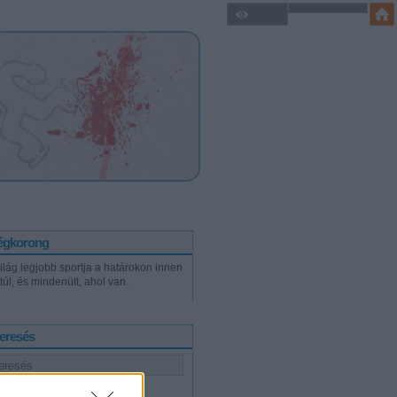
égkorong
világ legjobb sportja a határokon innen
túl, és mindenütt, ahol van.
eresés