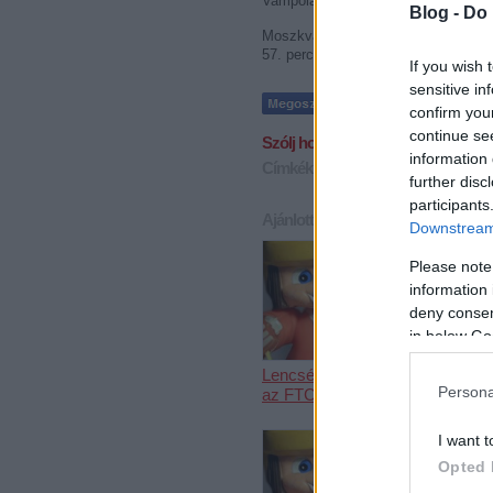
Vampola is, a negyedik körben Klep
Blog -
Do 
Moszkvában Jerjomenko és Holmqvist
57. percben esett, Szcsasztlivij pa
If you wish 
sensitive in
confirm you
continue se
Szólj hozzá!
information 
Címkék:
karjala kupa
eht
further disc
participants
Ajánlott bejegyzések:
Downstream 
Please note
information 
deny consent
in below Go
Lencsés Tamás
Bemutatkoz
Persona
az FTC játékosa
UTE és az
is
I want t
Opted 