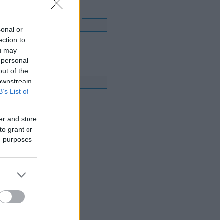
nnen mehetnek tovább
sonal or
ection to
Utánpótláscsapatok
Felnőttcsapatok
ou may
Jégcsarnokok és jégpályák
 personal
out of the
 downstream
nline közvetítések
B’s List of
2012. április 14.
2012. április 12.
2012. április 11.
er and store
to grant or
ed purposes