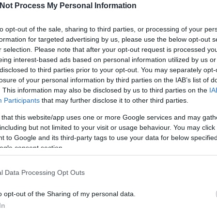
is kihagyta, Nummelin bevágta,
4-3
.
Not Process My Personal Information
 őrizte a kaput, mindketten jól végezték dolgukat. Gól csak az
sszát Mihnov tette be,
1-0
.
I
to opt-out of the sale, sharing to third parties, or processing of your per
formation for targeted advertising by us, please use the below opt-out s
Tetszik
0
r selection. Please note that after your opt-out request is processed y
eing interest-based ads based on personal information utilized by us or
disclosed to third parties prior to your opt-out. You may separately opt-
losure of your personal information by third parties on the IAB’s list of
O
. This information may also be disclosed by us to third parties on the
IA
Participants
that may further disclose it to other third parties.
 that this website/app uses one or more Google services and may gath
including but not limited to your visit or usage behaviour. You may click 
 to Google and its third-party tags to use your data for below specifi
ogle consent section.
ik az
Mariborba utazik
Hétvégén
l Data Processing Opt Outs
 FTC
a juniorválogatott
belekezd a
Fehérvár junior
o opt-out of the Sharing of my personal data.
In