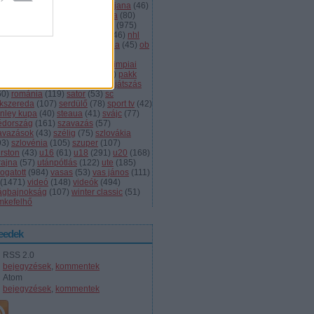
dányi
(
105
)
légiósok
(
131
)
ljubljana
(
46
)
gyarország
(
561
)
magyar kupa
(
80
)
skolc
(
187
)
mjsz
(
143
)
mol liga
(
975
)
ionalliga
(
132
)
németország
(
46
)
nhl
598
)
női
(
96
)
nők
(
127
)
norvégia
(
45
)
ob
173
)
ob i.
(
206
)
ocskay
(
107
)
aszország
(
68
)
olimpia
(
119
)
olimpiai
lejtezők
(
85
)
oroszország
(
132
)
pakk
1
)
playoff
(
137
)
primeau
(
55
)
rájátszás
60
)
románia
(
119
)
sator
(
53
)
sc
íkszereda
(
107
)
serdülő
(
78
)
sport tv
(
42
)
anley kupa
(
40
)
steaua
(
41
)
svájc
(
77
)
édország
(
161
)
szavazás
(
57
)
avazások
(
43
)
szélig
(
75
)
szlovákia
93
)
szlovénia
(
105
)
szuper
(
107
)
urston
(
43
)
u16
(
61
)
u18
(
291
)
u20
(
168
)
rajna
(
57
)
utánpótlás
(
122
)
ute
(
185
)
ogatott
(
984
)
vasas
(
53
)
vas jános
(
111
)
(
1471
)
videó
(
148
)
videók
(
494
)
lágbajnokság
(
107
)
winter classic
(
51
)
mkefelhő
eedek
RSS 2.0
bejegyzések
,
kommentek
Atom
bejegyzések
,
kommentek