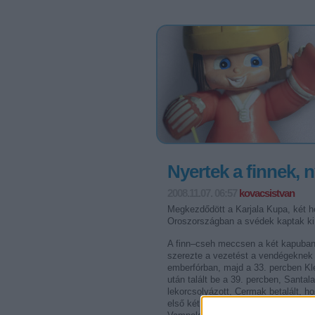
Nyertek a finnek, 
2008.11.07. 06:57
kovacsistvan
Megkezdődött a Karjala Kupa, két h
Oroszországban a svédek kaptak ki 
A finn–cseh meccsen a két kapuban
szerezte a vezetést a vendégeknek 
emberfórban, majd a 33. percben Kle
után talált be a 39. percben, Santa
lekorcsolyázott, Cermak betalált, h
első két büntetőt beütötte Nummelin