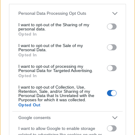
third parties.
Please note that this website/app uses one or more Google
Personal Data Processing Opt Outs
services and may gather and store information including but
not limited to your visit or usage behaviour. You may click to
I want to opt-out of the Sharing of my
personal data.
Címkék:
vb
zürich
hentes kristóf
kloten flyers
kolping arena
grant or deny consent to Google and its third-party tags to
Opted In
use your data for below specified purposes in below Google
consent section.
I want to opt-out of the Sale of my
Personal Data.
Opted In
Ajánlott bejegyzések:
I want to opt-out of processing my
Personal Data for Targeted Advertising.
Opted In
Elköltöztünk
I want to opt-out of Collection, Use,
Retention, Sale, and/or Sharing of my
Personal Data that Is Unrelated with the
Purposes for which it was collected.
Opted Out
Zigmund Pálffy kettőt lőtt Munrónak
Google consents
I want to allow Google to enable storage
related to advertising like cookies on web or