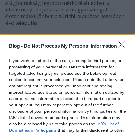
világbajnokság legtöbb mérkőzését ebben a
létesítményben játssza le a magyar válogatott.
Kloten máskülönben a zürichi repülőtér közelében
lévő település.
A létesítmény új nevet is kapott. Az eddigi
Schluefweg
helyett
Kolping Arenának
hívják. Az
Blog -
Do Not Process My Personal Information
átépítésről képeket
is raktak fel a honlapra.
If you wish to opt-out of the sale, sharing to third parties, or
Egy magyar fiatalember,
Hentes Kristóf
ebben a
processing of your personal or sensitive information for
csarnokban játszik, a Kloten Flyers U17-es
targeted advertising by us, please use the below opt-out
csapatában. Megkértük, tájékoztassa olvasóinkat az
section to confirm your selection. Please note that after your
átépítésről. "A pálya mindkét oldala 20-20 centit
opt-out request is processed you may continue seeing
lejtett, ez a porbléma megszűnt, merthogy 1,5-2
interest-based ads based on personal information utilized by
méterrel mélyebbre ástak le az eddigi pályaszinthez
us or personal information disclosed to third parties prior to
képest, lejjebb került a játéktér. Ezáltal két új ülősort
your opt-out. You may separately opt-out of the further
disclosure of your personal information by third parties on the
lehetett elhelyezni a nézőtéren. Kicserélték a
IAB’s list of downstream participants. This information may
palánkot, a plexiket, a csarnok egy részén a székek is
also be disclosed by us to third parties on the
IAB’s List of
újak. Csak az épület belsejéhez nyúltak, kívülről nem
Downstream Participants
that may further disclose it to other
renoválták."