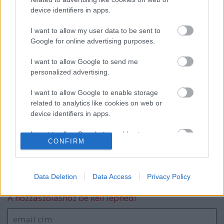
device identifiers in apps.
Szlovák válogatott csatár a Mol Ligában
I want to allow my user data to be sent to
Google for online advertising purposes.
I want to allow Google to send me
Kiütéses dunaújvárosi vereség
personalized advertising.
I want to allow Google to enable storage
related to analytics like cookies on web or
device identifiers in apps.
Negyedikként zárt az U18-as válogatott
I want to allow Google to enable storage
CONFIRM
related to functionality of the website or app.
I want to allow Google to enable storage
related to personalization.
Data Deletion
Data Access
Privacy Policy
Szólj hozzá!
I want to allow Google to enable storage
A hozzászóláshoz be kell lépned!
related to security, including authentication
functionality and fraud prevention, and other