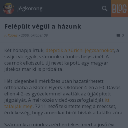
Jégkorong
Felépült végül a házunk
F. Kapus
•
2008. október 09.
0
Két hónapja írtuk,
átépítik a zürichi jégcsarnokot
, a
svájci vb egyik, számunkra fontos helyszínét. A
csarnok elkészült, új nevet kapott, egy magyar
játékos már ki is próbálta.
Hét idegenbeli mérkőzés után hazatérhetett
otthonába a Kloten Flyers. Október 4-én a HC Davos
ellen 4-2-es győzelemmel avatták az újjáépített
jégpályát. A mérkőzés videó-összefoglalóját
itt
találják meg
. 7211 néző tekintette meg a meccset,
érdekesség, hogy amerikai bírót hívtak a találkozóra.
Számunkra mindez azért érdekes, mert a jövő évi