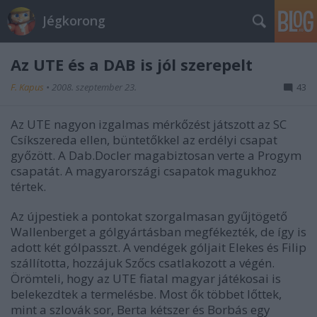
Jégkorong
Az UTE és a DAB is jól szerepelt
F. Kapus
•
2008. szeptember 23.
43
Az UTE nagyon izgalmas mérkőzést játszott az SC
Csíkszereda ellen, büntetőkkel az erdélyi csapat
győzött. A Dab.Docler magabiztosan verte a Progym
csapatát. A magyarországi csapatok magukhoz
tértek.
Az újpestiek a pontokat szorgalmasan gyűjtögető
Wallenberget a gólgyártásban megfékezték, de így is
adott két gólpasszt. A vendégek góljait Elekes és Filip
szállította, hozzájuk Szőcs csatlakozott a végén.
Örömteli, hogy az UTE fiatal magyar játékosai is
belekezdtek a termelésbe. Most ők többet lőttek,
mint a szlovák sor, Berta kétszer és Borbás egy