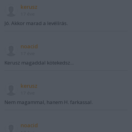
kerusz
17 éve
Jó. Akkor marad a levélírás.
noacid
17 éve
Kerusz magaddal kötekedsz...
kerusz
17 éve
Nem magammal, hanem H. farkassal.
noacid