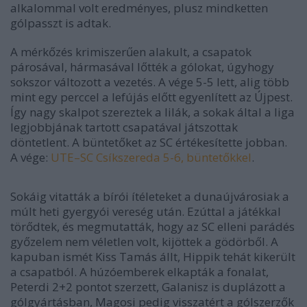
alkalommal volt eredményes, plusz mindketten
gólpasszt is adtak.
A mérkőzés krimiszerűen alakult, a csapatok
párosával, hármasával lőtték a gólokat, úgyhogy
sokszor változott a vezetés. A vége 5-5 lett, alig több
mint egy perccel a lefújás előtt egyenlített az Újpest.
Így nagy skalpot szereztek a lilák, a sokak által a liga
legjobbjának tartott csapatával játszottak
döntetlent. A büntetőket az SC értékesítette jobban.
A vége:
UTE–SC Csíkszereda 5-6, büntetőkkel
.
Sokáig vitatták a bírói ítéleteket a dunaújvárosiak a
múlt heti gyergyói vereség után. Ezúttal a játékkal
törődtek, és megmutatták, hogy az SC elleni parádés
győzelem nem véletlen volt, kijöttek a gödörből. A
kapuban ismét Kiss Tamás állt, Hippik tehát kikerült
a csapatból. A húzóemberek elkapták a fonalat,
Peterdi 2+2 pontot szerzett, Galanisz is duplázott a
gólgyártásban, Magosi pedig visszatért a gólszerzők