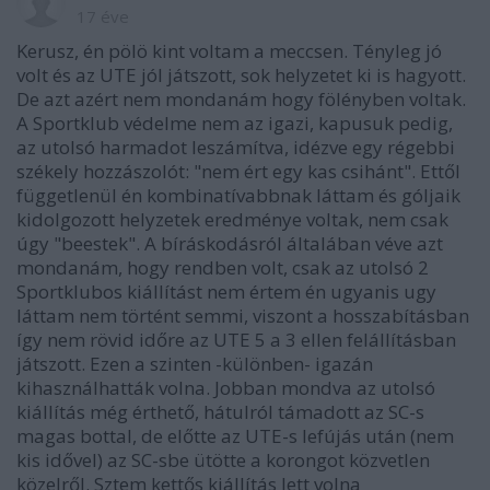
17 éve
Kerusz, én pölö kint voltam a meccsen. Tényleg jó
volt és az UTE jól játszott, sok helyzetet ki is hagyott.
De azt azért nem mondanám hogy fölényben voltak.
A Sportklub védelme nem az igazi, kapusuk pedig,
az utolsó harmadot leszámítva, idézve egy régebbi
székely hozzászolót: "nem ért egy kas csihánt". Ettől
függetlenül én kombinatívabbnak láttam és góljaik
kidolgozott helyzetek eredménye voltak, nem csak
úgy "beestek". A bíráskodásról általában véve azt
mondanám, hogy rendben volt, csak az utolsó 2
Sportklubos kiállítást nem értem én ugyanis ugy
láttam nem történt semmi, viszont a hosszabításban
így nem rövid időre az UTE 5 a 3 ellen felállításban
játszott. Ezen a szinten -különben- igazán
kihasználhatták volna. Jobban mondva az utolsó
kiállítás még érthető, hátulról támadott az SC-s
magas bottal, de előtte az UTE-s lefújás után (nem
kis idővel) az SC-sbe ütötte a korongot közvetlen
közelről. Sztem kettős kiállítás lett volna