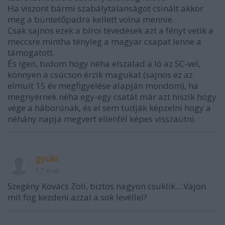
Ha viszont bármi szabálytalanságot csinált akkor
meg a büntetőpadra kellett volna mennie.
Csak sajnos ezek a bíroi tévedések azt a fényt vetik a
meccsre mintha tényleg a magyar csapat lenne a
támogatott.
És igen, tudom hogy néha elszalad a ló az SC-vel,
könnyen a csúcson érzik magukat (sajnos ez az
elmult 15 év megfigyelése alapján mondom), ha
megnyernek néha egy-egy csatát már azt hiszik hogy
vége a háborúnak, és el sem tudják képzelni hogy a
néhány napja megvert ellenfél képes visszaütni.
gyüki
17 éve
Szegény Kovács Zoli, biztos nagyon csuklik....Vajon
mit fog kezdeni azzal a sok levéllel?