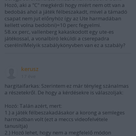
Hozó, aki a "C" megkérdi hogy miért nem ott van a
bedobás ahol a játék félbeszakadt, mivel a támadó
csapat nem jut előnyhöz így az Ute harmadában
kellett volna bedobni)=10 perc fegyelmi.
58.xx perc, vallenberg kakaskodott egy ute-es
játékossal, a vonalbíró leküldi a cserepadra
cserélni!Melyik szabálykönyvben van ez a szabály?
kerusz
17 éve
hargitaifarkas: Szerintem ez már tényleg szánalmas
a részetekről. De hogy a kérdésekre is válaszoljak:
Hozó: Talán azért, mert:
1.) a játék félbeszakadásakor a korong a semleges
harmadban volt (ezt a meccs videofelvétele
tanusítja)
2.) Hozó lehet, hogy nem a megfelelő módon