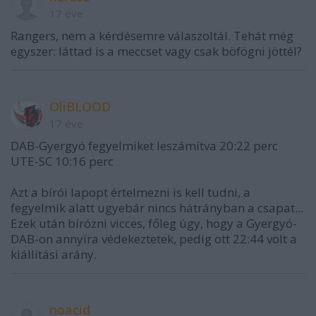
17 éve
Rangers, nem a kérdésemre válaszoltál. Tehát még
egyszer: láttad is a meccset vagy csak böfögni jöttél?
OliBLOOD
17 éve
DAB-Gyergyó fegyelmiket leszámítva 20:22 perc
UTE-SC 10:16 perc
Azt a bírói lapopt értelmezni is kell tudni, a
fegyelmik alatt ugyebár nincs hátrányban a csapat...
Ezek után bírózni vicces, főleg úgy, hogy a Gyergyó-
DAB-on annyira védekeztetek, pedig ott 22:44 volt a
kiállítási arány.
noacid