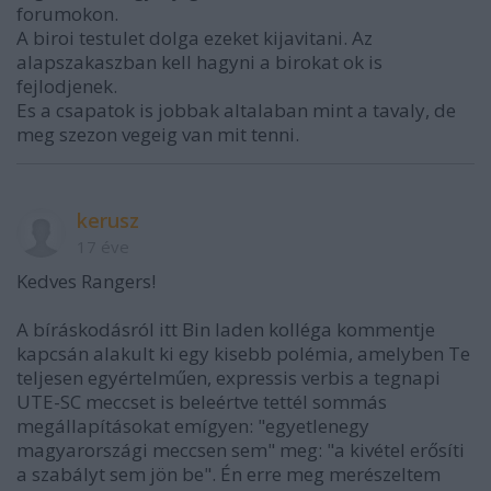
forumokon.
A biroi testulet dolga ezeket kijavitani. Az
alapszakaszban kell hagyni a birokat ok is
fejlodjenek.
Es a csapatok is jobbak altalaban mint a tavaly, de
meg szezon vegeig van mit tenni.
kerusz
17 éve
Kedves Rangers!
A bíráskodásról itt Bin laden kolléga kommentje
kapcsán alakult ki egy kisebb polémia, amelyben Te
teljesen egyértelműen, expressis verbis a tegnapi
UTE-SC meccset is beleértve tettél sommás
megállapításokat emígyen: "egyetlenegy
magyarországi meccsen sem" meg: "a kivétel erősíti
a szabályt sem jön be". Én erre meg merészeltem