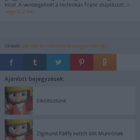
közé. A vendégeknél a technikás Franc duplázott.
A
vége 6-2 lett
.
Címkék:
ute
dab
sc csíkszereda
progym
mol liga
Ajánlott bejegyzések:
Elköltöztünk
Zigmund Pálffy kettőt lőtt Munrónak