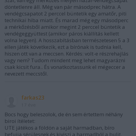
Szal, van egy mérkőzés melyen hazai-vendégcsapat
döntetlenre áll. Még van pár másodprec hátra. A
vendégcsapatot 2 perccel büntetik egy amatőr, piti
technikai hiba miatt. És marad még egy másodperc
a mérkőzésből amikor megint 2 perccel büntetik a
vendégeggyüttest (amikor páros kiállítás kellett
volna legyen). A hosszabításban természetesen 5 a 3
ellen játék következik, ezt a bírónak is tudnia kell,
hiszen ott van a meccsen. Kérdés: volt-e részrehajlás
vagy nem? Tudom mindent meg lehet magyarázni
csak kicsit fura.. És vonatkoztassunk el mégeccer a
nevezett meccstől.
farkas23
17 éve
Bocs hogy beleszolok, de én sem értettem néhány
biroi ítéletet:
UTE játékos a földön a saját harmadban, bíro
befujja sérülesnek,és kiviszi a harmadból a bulit.