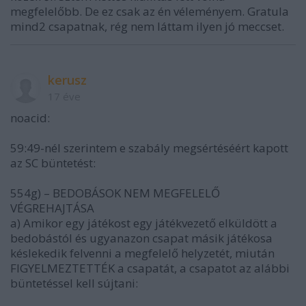
megfelelőbb. De ez csak az én véleményem. Gratula
mind2 csapatnak, rég nem láttam ilyen jó meccset.
kerusz
17 éve
noacid:
59:49-nél szerintem e szabály megsértéséért kapott
az SC büntetést:
554g) – BEDOBÁSOK NEM MEGFELELŐ
VÉGREHAJTÁSA
a) Amikor egy játékost egy játékvezető elküldött a
bedobástól és ugyanazon csapat másik játékosa
késlekedik felvenni a megfelelő helyzetét, miután
FIGYELMEZTETTÉK a csapatát, a csapatot az alábbi
büntetéssel kell sújtani: