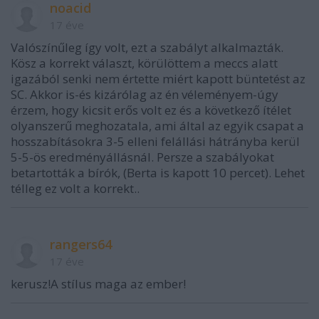
noacid
17 éve
Valószínűleg így volt, ezt a szabályt alkalmazták.
Kösz a korrekt választ, körülöttem a meccs alatt
igazából senki nem értette miért kapott büntetést az
SC. Akkor is-és kizárólag az én véleményem-úgy
érzem, hogy kicsit erős volt ez és a következő ítélet
olyanszerű meghozatala, ami által az egyik csapat a
hosszabításokra 3-5 elleni felállási hátrányba kerül
5-5-ös eredményállásnál. Persze a szabályokat
betartották a bírók, (Berta is kapott 10 percet). Lehet
télleg ez volt a korrekt..
rangers64
17 éve
kerusz!A stílus maga az ember!