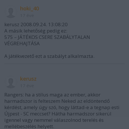
hoki_40
17 éve
kerusz 2008.09.24. 13:08:20
A másik lehetőség pedig ez:
575 – JÁTÉKOS CSERE SZABÁLYTALAN
VÉGREHAJTÁSA
A játékvezető ezt a szabályt alkalmazta.
kerusz
17 éve
Rangers: ha a stílus maga az ember, akkor
harmadszor is felteszem Neked az eldöntendő
kérdést, amely úgy szó, hogy láttad-e a tegnap esti
Újpest - SC meccset? Hátha harmadszor sikerül
igennel vagy nemmel válaszolnod terelés és
mellébeszélés helyett.