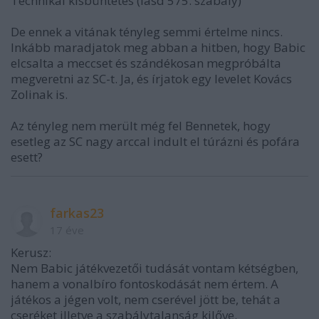
Technikai kisbüntetés (lásd 575. szabály)
De ennek a vitának tényleg semmi értelme nincs.
Inkább maradjatok meg abban a hitben, hogy Babic
elcsalta a meccset és szándékosan megpróbálta
megveretni az SC-t. Ja, és írjatok egy levelet Kovács
Zolinak is.
Az tényleg nem merült még fel Bennetek, hogy
esetleg az SC nagy arccal indult el túrázni és pofára
esett?
farkas23
17 éve
Kerusz:
Nem Babic játékvezetői tudását vontam kétségben,
hanem a vonalbíro fontoskodását nem értem. A
játékos a jégen volt, nem cserével jött be, tehát a
cseréket illetve a szabálytalanság kilőve.