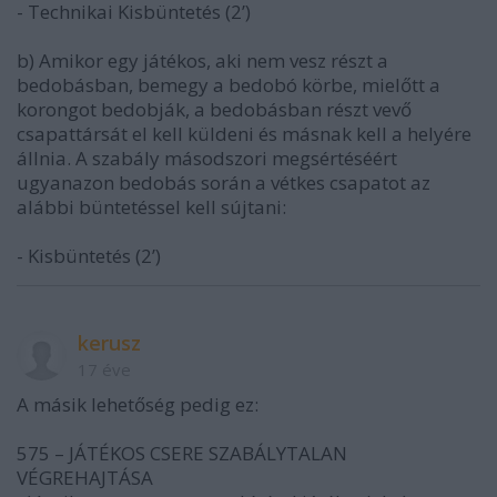
- Technikai Kisbüntetés (2’)
b) Amikor egy játékos, aki nem vesz részt a
bedobásban, bemegy a bedobó körbe, mielőtt a
korongot bedobják, a bedobásban részt vevő
csapattársát el kell küldeni és másnak kell a helyére
állnia. A szabály másodszori megsértéséért
ugyanazon bedobás során a vétkes csapatot az
alábbi büntetéssel kell sújtani:
- Kisbüntetés (2’)
kerusz
17 éve
A másik lehetőség pedig ez:
575 – JÁTÉKOS CSERE SZABÁLYTALAN
VÉGREHAJTÁSA