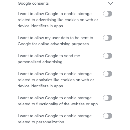
Kedves rangers64!
Google consents
Tegnap este ezzel kezdted a froclizást:
"Még véletlenül se lehet egyenlőségi jelet tenni a
I want to allow Google to enable storage
kiállítási arányokon egyetlenegy magyarországi
related to advertising like cookies on web or
meccsen sem.Még a kivétel erősíti a szabályt,sem
device identifiers in apps.
jönn be.Azért az ottani játékvezetés sokkal
I want to allow my user data to be sent to
tisztességesebbnek tűnik.Nézzétek meg a
Google for online advertising purposes.
jegyzőkönyveket.Nem árt szerényebbnek lenni."
Tehát nem egy általános jelenségre szeretted volna
I want to allow Google to send me
felhívni a figyelmet, hanem arról írtál, hogy a bírók
personalized advertising.
valamelyik oldalnak egyoldalúan kedveznek. Ez nem
igaz, nézd végig a meccseket.
I want to allow Google to enable storage
Arról pedig, hogy sok a kiállítás, nem a magyar bírók
related to analytics like cookies on web or
tehetnek, hanem az IIHF szabályalkotói. Nem biztos,
device identifiers in apps.
hogy pontosan fogalmazok, de zéró toleranciát
hirdettek néhány éve. Ez van.
I want to allow Google to enable storage
Ha kérhetlek, érzékeny ügyekben fogalmazz egy
related to functionality of the website or app.
kicsit pontosabban, és akkor nem gerjesztesz
fölösleges vitákat.
I want to allow Google to enable storage
related to personalization.