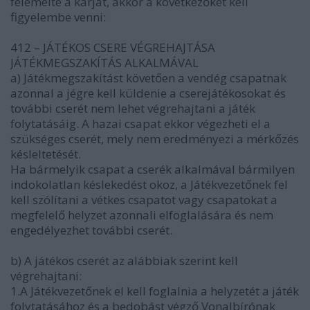
felemelte a karját, akkor a következőket kell
figyelembe venni:
412 – JÁTÉKOS CSERE VÉGREHAJTÁSA
JÁTÉKMEGSZAKÍTÁS ALKALMÁVAL
a) Játékmegszakítást követően a vendég csapatnak
azonnal a jégre kell küldenie a cserejátékosokat és
további cserét nem lehet végrehajtani a játék
folytatásáig. A hazai csapat ekkor végezheti el a
szükséges cserét, mely nem eredményezi a mérkőzés
késleltetését.
Ha bármelyik csapat a cserék alkalmával bármilyen
indokolatlan késlekedést okoz, a Játékvezetőnek fel
kell szólítani a vétkes csapatot vagy csapatokat a
megfelelő helyzet azonnali elfoglalására és nem
engedélyezhet további cserét.
b) A játékos cserét az alábbiak szerint kell
végrehajtani:
1.A Játékvezetőnek el kell foglalnia a helyzetét a játék
folytatásához és a bedobást végző Vonalbírónak