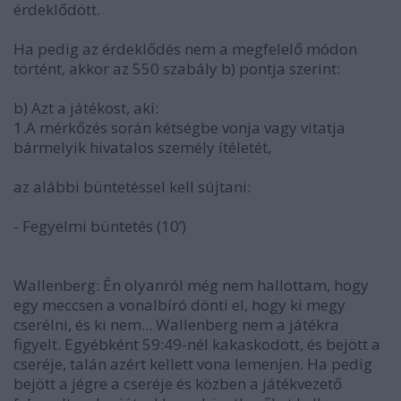
érdeklődött.
Ha pedig az érdeklődés nem a megfelelő módon
történt, akkor az 550 szabály b) pontja szerint:
b) Azt a játékost, aki:
1.A mérkőzés során kétségbe vonja vagy vitatja
bármelyik hivatalos személy ítéletét,
az alábbi büntetéssel kell sújtani:
- Fegyelmi büntetés (10’)
Wallenberg: Én olyanról még nem hallottam, hogy
egy meccsen a vonalbíró dönti el, hogy ki megy
cserélni, és ki nem... Wallenberg nem a játékra
figyelt. Egyébként 59:49-nél kakaskodott, és bejött a
cseréje, talán azért kellett vona lemenjen. Ha pedig
bejött a jégre a cseréje és közben a játékvezető