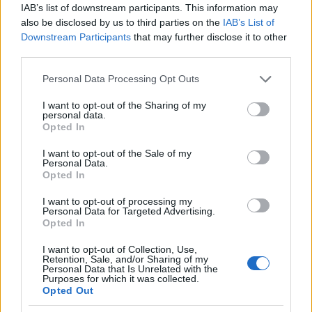
Nem láttam a mérkőzést,de én nem egy
IAB’s list of downstream participants. This information may
meghatározott meccsről beszéltem hanem egy
also be disclosed by us to third parties on the
IAB’s List of
jelenségről.A sok kiállítás (egyoldalú)senkinek sem
Downstream Participants
that may further disclose it to other
használ.A magyar hokinak semmiképpen nem.Egy
third parties.
teljes szezonon át szenvedett a Volán az EBEL-ben
Please note that this website/app uses one or more Google
Personal Data Processing Opt Outs
csak azért mert ott más volt a bírói felfogás.Erre
services and may gather and store information including but
szerettem volna felhívni a figyelmet de ezt ti rossz
not limited to your visit or usage behaviour. You may click to
I want to opt-out of the Sharing of my
néven vettétek.Ez nem járható út még akkor sem ha
personal data.
grant or deny consent to Google and its third-party tags to
nektek ez így jobban tetszik.Egyébként szívesen
Opted In
use your data for below specified purposes in below Google
elbeszélgetek veled valamelyik mérkőzésen,ezt
consent section.
I want to opt-out of the Sale of my
megbeszélhetjük(az is lehet hogy ismerjük
Personal Data.
egymást)de a blogot csak értelmes vitára szeretném
Opted In
használni,fölösleges vitatkozásra nem.Ennyi
I want to opt-out of processing my
tiszteletet megérdemelnek a szerkesztők és az
Personal Data for Targeted Advertising.
olvasók.
Opted In
I want to opt-out of Collection, Use,
Retention, Sale, and/or Sharing of my
Personal Data that Is Unrelated with the
F. Kapus
Purposes for which it was collected.
Opted Out
17 éve