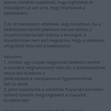
jelezve mindkét csapatnak, hogy legfeljebb öt
másodpercük van arra, hogy felálljanak a
bedobáshoz.
7.Az öt másodperc elteltével, vagy korábban, ha a
bedobáshoz felállt játékosok készen állnak, a
Vonalbírónak be kell dobnia a korongot. A
Vonalbírónak nem kell megvárnia, hogy a játékosok
elfoglalják helyüket a bedobáshoz.
Valamint:
1. Amikor egy csapat megpróbál játékost cserélni
a számára meghatározott időn túl, a Játékvezetőnek
vissza kell küldenie a
játékos(oka)t a cserepadra és figyelmeztetnie
kell az edzőt.
2. Jelen szabálynak a mérkőzés folyamán bármikor
történő további megszegéséért a csapatot
büntetni kell: