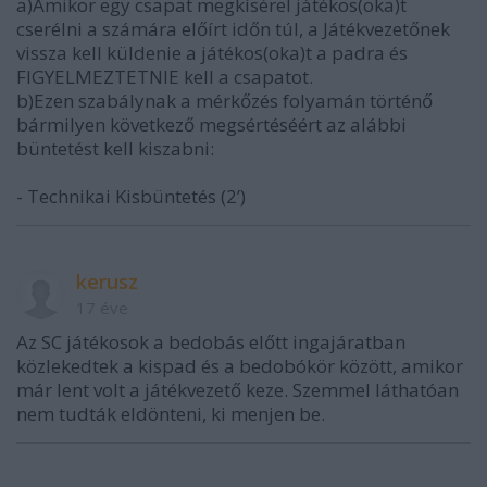
a)Amikor egy csapat megkísérel játékos(oka)t
cserélni a számára előírt időn túl, a Játékvezetőnek
vissza kell küldenie a játékos(oka)t a padra és
FIGYELMEZTETNIE kell a csapatot.
b)Ezen szabálynak a mérkőzés folyamán történő
bármilyen következő megsértéséért az alábbi
büntetést kell kiszabni:
- Technikai Kisbüntetés (2’)
kerusz
17 éve
Az SC játékosok a bedobás előtt ingajáratban
közlekedtek a kispad és a bedobókör között, amikor
már lent volt a játékvezető keze. Szemmel láthatóan
nem tudták eldönteni, ki menjen be.