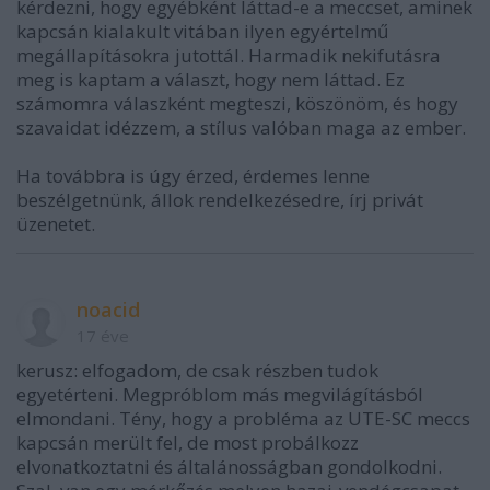
kérdezni, hogy egyébként láttad-e a meccset, aminek
kapcsán kialakult vitában ilyen egyértelmű
megállapításokra jutottál. Harmadik nekifutásra
meg is kaptam a választ, hogy nem láttad. Ez
számomra válaszként megteszi, köszönöm, és hogy
szavaidat idézzem, a stílus valóban maga az ember.
Ha továbbra is úgy érzed, érdemes lenne
beszélgetnünk, állok rendelkezésedre, írj privát
üzenetet.
noacid
17 éve
kerusz: elfogadom, de csak részben tudok
egyetérteni. Megpróblom más megvilágításból
elmondani. Tény, hogy a probléma az UTE-SC meccs
kapcsán merült fel, de most probálkozz
elvonatkoztatni és általánosságban gondolkodni.