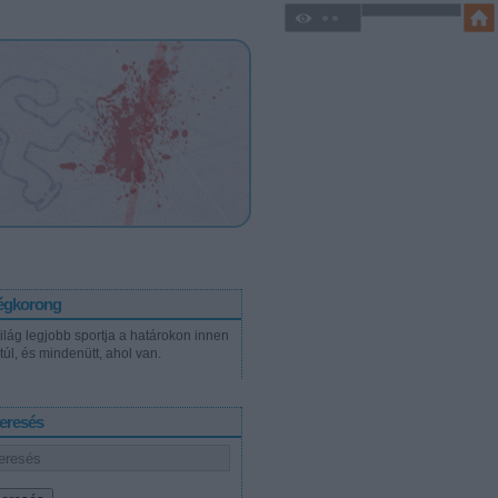
égkorong
világ legjobb sportja a határokon innen
túl, és mindenütt, ahol van.
eresés