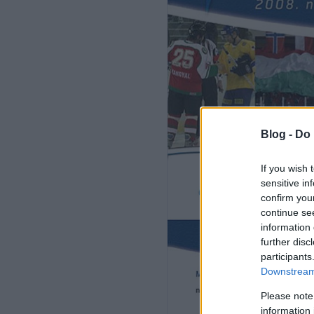
Blog -
Do 
If you wish 
sensitive in
confirm you
continue se
information 
further disc
participants
Downstream 
Please note
information 