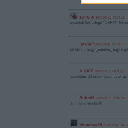
1nf3rn0
2008.09.01. 12:48:10
javaslok két villogó "OBEY!" felirat
gazdinf
2008.09.01. 21:28:33
jól értem, hogy _minden_ jegy nap
A.V.ICE
2008.09.01. 21:31:25
Szerintem jól értelmezed, csak az 
Bubo99
2008.09.02. 08:47:26
Jó,futunk mindjárt!!
Vincenzo90
2008.09.02. 18:51