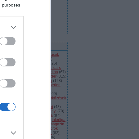
ed purposes
ímkék
l
(
66
)
alba volán
(
453
)
átigazolások
43
)
ausztria
(
86
)
a csoport
(
408
)
jnokok ligája
(
42
)
bajnokság
(
226
)
jnokságok
(
82
)
bartalis
(
53
)
bp. stars
2
)
brassó
(
64
)
briancon
(
72
)
cortina
(
67
)
ehország
(
98
)
dab
(
43
)
dab.docler
(
315
)
ízió 1
(
231
)
divízió 2
(
49
)
döntő
(
128
)
el
(
1139
)
eht
(
76
)
eihc
(
93
)
elitserien
9
)
énekes
(
363
)
extraliga
(
59
)
héroroszország
(
50
)
fehérvár
(
609
)
lkészülés
(
183
)
felkészülési mérkőzések
82
)
finnország
(
145
)
fotók
(
45
)
anciaország
(
73
)
ftc
(
213
)
gömöri
(
43
)
i
(
76
)
hc csíkszereda
(
85
)
hetényi
(
70
)
rvátország
(
40
)
hsc csíkszereda
(
87
)
úsági
(
285
)
iihf
(
80
)
inline
(
109
)
interliga
4
)
játékvezetők
(
64
)
jégkorongmagazin
1
)
jesenice
(
42
)
junior
(
90
)
juniorok
00
)
kanada
(
97
)
khl
(
663
)
kóger
(
82
)
lyök
(
55
)
kontinentális kupa
(
104
)