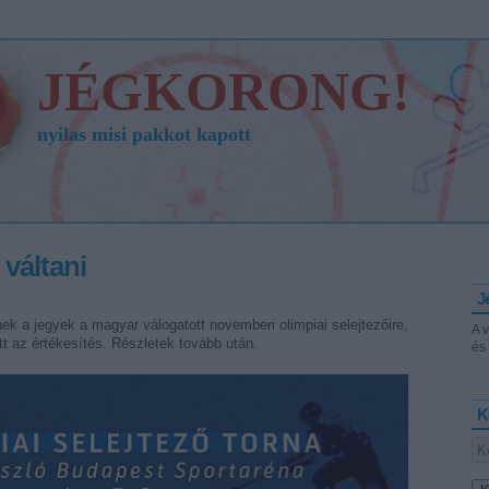
JÉGKORONG!
nyilas misi pakkot kapott
váltani
J
ek a jegyek a magyar válogatott novemberi olimpiai selejtezőire,
A 
t az értékesítés. Részletek tovább után.
és 
K