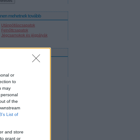
nnen mehetnek tovább
Utánpótláscsapatok
Felnőttcsapatok
Jégcsarnokok és jégpályák
nline közvetítések
2012. április 14.
2012. április 12.
2012. április 11.
sonal or
ection to
ou may
 personal
out of the
 downstream
B’s List of
er and store
to grant or