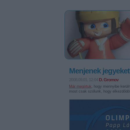
Menjenek jegyeket 
2008.09.01. 12:04
D. Gromov
Már megírtuk
, hogy mennyibe kerüln
most csak szólunk, hogy elkezdődöt