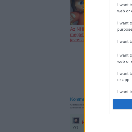
I want t
web or d
I want t
Az NHL
Bemutatkoz
purpose
megtette újabb
UTE és az
javaslatát
is
I want 
I want t
web or d
I want t
or app.
I want t
Kommentek:
I want t
A hozzászólások a
vonatkozó jogszabályok
értelmében felha
azokat nem ellenőrzi. Kifogás esetén forduljon a blog szerkes
authenti
jonnglenn
2008.09.01. 12:31:
YO