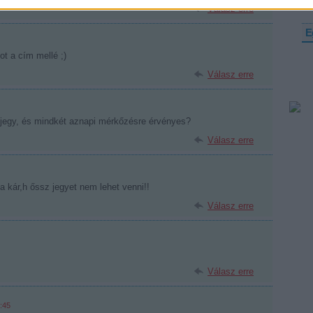
Válasz erre
E
ot a cím mellé ;)
Válasz erre
ijegy, és mindkét aznapi mérkőzésre érvényes?
Válasz erre
a kár,h őssz jegyet nem lehet venni!!
Válasz erre
Válasz erre
:45