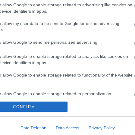
la
o allow Google to enable storage related to advertising like cookies on
ma
evice identifiers in apps.
mi
nat
(
1
o allow my user data to be sent to Google for online advertising
1
(
ol
ik az
Kanadai
Ismét kikapott
s.
se
 FTC
győzelem a
ifiválogatottunk
(
4
junior-világkupán
(
3
to allow Google to send me personalized advertising.
cs
st
sv
o allow Google to enable storage related to analytics like cookies on
sz
(
1
evice identifiers in apps.
th
uk
vál
o allow Google to enable storage related to functionality of the website
Két órát
vb
tárgyaltak, nincs
vi
megegyezés
Cí
o allow Google to enable storage related to personalization.
F
CONFIRM
o allow Google to enable storage related to security, including
sználói tartalomnak minősülnek, értük a
szolgáltatás technikai
üzemeltetője semmilyen felelősséget nem vállal,
ztőjéhez. Részletek a
Felhasználási feltételekben
és az
adatvédelmi tájékoztatóban
.
cation functionality and fraud prevention, and other user protection.
30
Data Deletion
Data Access
Privacy Policy