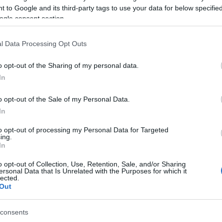
 to Google and its third-party tags to use your data for below specifi
ogle consent section.
l Data Processing Opt Outs
o opt-out of the Sharing of my personal data.
C
In
ah
(
2
o opt-out of the Sale of my Personal Data.
ba
ba
In
(
5
cs
div
to opt-out of processing my Personal Data for Targeted
eb
ing.
(
4
In
Tetszik
0
fe
fe
o opt-out of Collection, Use, Retention, Sale, and/or Sharing
(
1
ersonal Data that Is Unrelated with the Purposes for which it
fr
selejtezők
lected.
hár
ho
Out
ifj
(
4
(
5
consents
(
2
kö