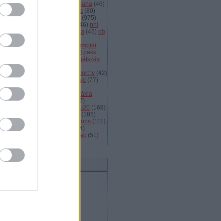
dányi
(
105
)
légiósok
(
131
)
ljubljana
(
46
)
gyarország
(
561
)
magyar kupa
(
80
)
skolc
(
187
)
mjsz
(
143
)
mol liga
(
975
)
ionalliga
(
132
)
németország
(
46
)
nhl
598
)
női
(
96
)
nők
(
127
)
norvégia
(
45
)
ob
173
)
ob i.
(
206
)
ocskay
(
107
)
aszország
(
68
)
olimpia
(
119
)
olimpiai
lejtezők
(
85
)
oroszország
(
132
)
pakk
1
)
playoff
(
137
)
primeau
(
55
)
rájátszás
60
)
románia
(
119
)
sator
(
53
)
sc
íkszereda
(
107
)
serdülő
(
78
)
sport tv
(
42
)
anley kupa
(
40
)
steaua
(
41
)
svájc
(
77
)
édország
(
161
)
szavazás
(
57
)
avazások
(
43
)
szélig
(
75
)
szlovákia
93
)
szlovénia
(
105
)
szuper
(
107
)
urston
(
43
)
u16
(
61
)
u18
(
291
)
u20
(
168
)
rajna
(
57
)
utánpótlás
(
122
)
ute
(
185
)
ogatott
(
984
)
vasas
(
53
)
vas jános
(
111
)
(
1471
)
videó
(
148
)
videók
(
494
)
lágbajnokság
(
107
)
winter classic
(
51
)
mkefelhő
eedek
RSS 2.0
bejegyzések
,
kommentek
Atom
bejegyzések
,
kommentek