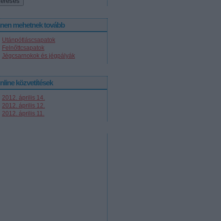
nnen mehetnek tovább
Utánpótláscsapatok
Felnőttcsapatok
Jégcsarnokok és jégpályák
nline közvetítések
2012. április 14.
2012. április 12.
2012. április 11.