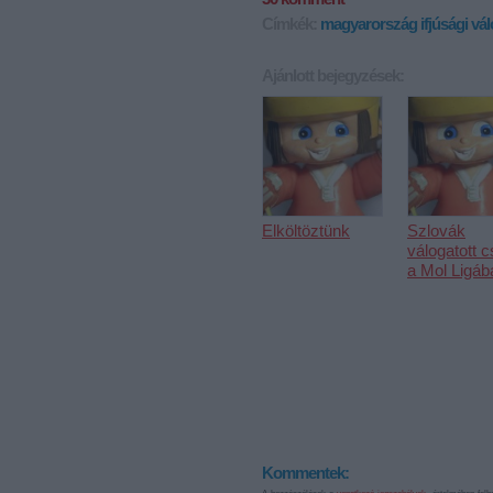
Címkék:
magyarország
ifjúsági
vál
Ajánlott bejegyzések:
Elköltöztünk
Szlovák
válogatott c
a Mol Ligáb
Kommentek: