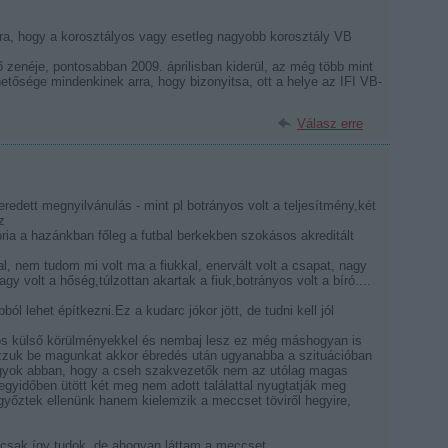
a, hogy a korosztályos vagy esetleg nagyobb korosztály VB
vő zenéje, pontosabban 2009. áprilisban kiderül, az még több mint
etősége mindenkinek arra, hogy bizonyitsa, ott a helye az IFI VB-
Válasz erre
seredett megnyilvánulás - mint pl botrányos volt a teljesítmény,két
z
ia a hazánkban főleg a futbal berkekben szokásos akreditált
, nem tudom mi volt ma a fiukkal, enervált volt a csapat, nagy
gy volt a hőség,túlzottan akartak a fiuk,botrányos volt a bíró....
l lehet építkezni.Ez a kudarc jókor jött, de tudni kell jól
 külső körülményekkel és nembaj lesz ez még máshogyan is
zuk be magunkat akkor ébredés után ugyanabba a szituációban
vagyok abban, hogy a cseh szakvezetők nem az utólag magas
egyidőben ütött két meg nem adott találattal nyugtatják meg
yőztek ellenünk hanem kielemzik a meccset töviről hegyire,
 csak így tudok, de ahogyan láttam a meccset.