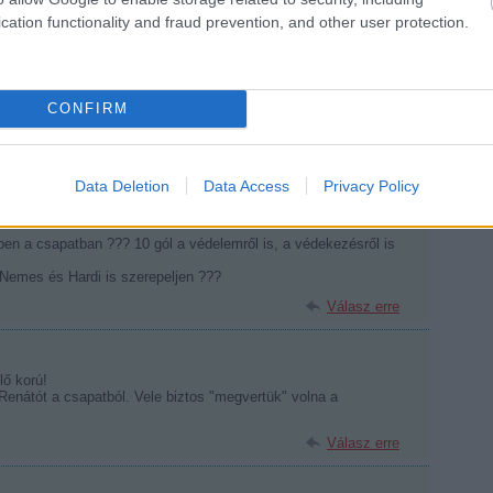
cation functionality and fraud prevention, and other user protection.
itikus voltál!
attal, de én egészen másként láttam a meccset. Persze nem az
sz olvasni ezeket a sorokat. Úgy gondolom, a srácok mindent
, és a második harmadban közel is voltunk hozzá, hogy
 a harmadik harmadban korán jött az első gól és ez megtépázta
CONFIRM
nne, hogy nem keserednek el, és kemény munkával behozzuk a
zemben.
Válasz erre
Data Deletion
Data Access
Privacy Policy
en a csapatban ??? 10 gól a védelemről is, a védekezésről is
 Nemes és Hardi is szerepeljen ???
Válasz erre
lő korú!
nátót a csapatból. Vele biztos "megvertük" volna a
Válasz erre