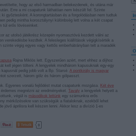
revetítette, hogy az első harmadban belekezdenek, és utána már
 után. Erre a mi csapatunk láthatóan nem készült fel. Szinte
k ki győztesként. A korongtartásban és a forgolódásban nem tudtuk
I
ben pedig mintha korosztálynyi különbség lett volna a két csapat
 túl erős lövéseinket.
or az utolsó játékrész közepén nyomasztóvá kezdett válni az
n verekedésbe kezdtek. A felesleges kiállítások végigkísérték a
 szinte végig egyes vagy kettős emberhátrányban telt a maradék
O
 kapusa
Rajna Miklós lett. Egyszerűen azért, mert ehhez a díjhoz
át kell jégen tölteni. A lengyelek mindhárom kapusuknak egy-egy
 kapusnál pedig jobb volt a Bp. Starsé.
A pontkirály is magyar
tot szerzett, három gólz és három gólpasszt.
 ok. Egyenes vonalú fejlődést mutat csapatunk mozgása.
Két éve
k, érdemes megnézni az eredményeket.
Tavaly
a lengyelek helyett a
tottunk, végül is
másodikok lettünk
egy számunkra erős
ny mérkőzésekre van szükségük a fiataloknak, ezekből lehet
 jövő áprilisra kell készen lenni. Akkor lesz a divízió 1-es
Tetszik
0