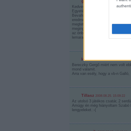
gm
2008.08.25. 12:45:23
authenti
Kedves Hokikori!
Egyetértek veled, valóban nagyon kr
Bevallom, elfogult vagyok a csap
eredménnyel vitatkozom, csak ros
megtettek, megpróbáltak fordítani
megingassuk az ellenfelet. Sajnos
az önbizalmukat. Azért bízom be
lemaradásunkat a lengyelekkel s
Ice cube
2008.08.25. 14:39:18
Bereczky Gergő miért nem volt ebb
mond valamit.
Arra van esély, hogy a vb-n Galló,
Tillasz
2008.08.25. 15:09:22
Az utolsó 3 játékos csatár, 2 serdü
Amúgy én még hiányoltam Szabó Re
lengyeleket.:-(