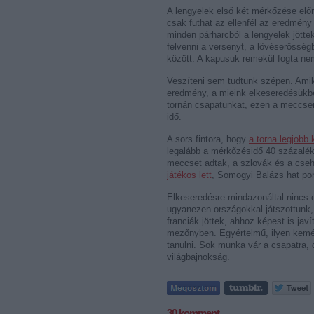
A lengyelek első két mérkőzése elő
csak futhat az ellenfél az eredmény
minden párharcból a lengyelek jötte
felvenni a versenyt, a lövéserősség
között. A kapusuk remekül fogta nem
Veszíteni sem tudtunk szépen. Amik
eredmény, a mieink elkeseredésükbe
tornán csapatunkat, ezen a meccsen
idő.
A sors fintora, hogy
a torna legjobb
legalább a mérkőzésidő 40 százalék
meccset adtak, a szlovák és a cseh
játékos lett
, Somogyi Balázs hat pon
Elkeseredésre mindazonáltal nincs
ugyanezen országokkal játszottun
franciák jöttek, ahhoz képest is javí
mezőnyben. Egyértelmű, ilyen kemé
tanulni. Sok munka vár a csapatra, de
világbajnokság.
30
komment