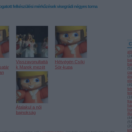
ogatott
felkészülési mérkőzések
visegrádi négyes torna
C
ah
(
2
ba
Visszavonultattá
Hétvégén Csíki
ba
satár
k Marek mezét
Sör-kupa
(
5
an
cs
div
eb
(
4
fe
fe
(
1
fr
hár
Átalakul a női
ho
bajnokság
ifj
(
4
(
5
(
2
kö