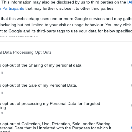
. This information may also be disclosed by us to third parties on the
IA
Participants
that may further disclose it to other third parties.
Válasz erre
E
 that this website/app uses one or more Google services and may gath
including but not limited to your visit or usage behaviour. You may click 
11:38:38
 to Google and its third-party tags to use your data for below specifi
gy
ogle consent section.
Válasz erre
l Data Processing Opt Outs
statutes & Bylaws mit ír a részvételi feltételekről. Egyelőre a
en, így abból kell kiindulni.
o opt-out of the Sharing of my personal data.
In
IOR MEN’S
20 Championships
o opt-out of the Sale of my Personal Data.
ampionships are ice hockey players who are not over 20
s of age, which is for the season:
In
imum age, in 1987 minimum age
imum age, in 1988 minimum age
to opt-out of processing my Personal Data for Targeted
imum age, in 1989 minimum age
ing.
imum age, in 1990 minimum age
In
imum age, in 1991 minimum age
tinental U18 Championships
ntinental U18 Championships are ice hockey players who
o opt-out of Collection, Use, Retention, Sale, and/or Sharing
ot under 15 years of age, which is for the season:
ersonal Data that Is Unrelated with the Purposes for which it
imum age, in 1989 minimum age
lected.