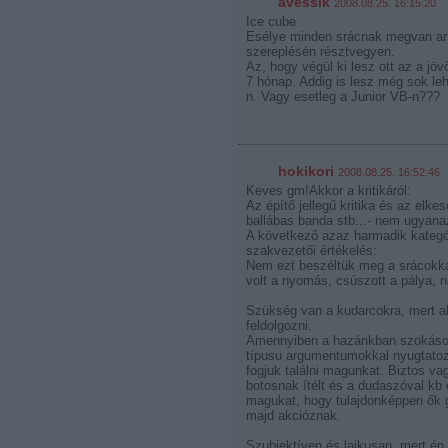
avessik
2008.08.25. 16:15:20
Ice cube
Esélye minden srácnak megvan arr
szereplésén résztvegyen.
Az, hogy végül ki lesz ott az a jö
7 hónap. Addig is lesz még sok leh
n. Vagy esetleg a Junior VB-n???
hokikori
2008.08.25. 16:52:46
Keves gm!Akkor a kritikáról:
Az építő jellegű kritika és az elke
ballábas banda stb...- nem ugyana
A következő azaz harmadik kategór
szakvezetői értékelés:
Nem ezt beszéltük meg a srácokkal
volt a nyomás, csúszott a pálya, na
Szükség van a kudarcokra, mert abbó
feldolgozni.
Amennyiben a hazánkban szokásos
típusu argumentumokkal nyugtatoz
fogjuk találni magunkat. Biztos 
botosnak ítélt és a dudaszóval kb 
magukat, hogy tulajdonképpen ők g
majd akcióznak.
Szubjektíven és laikusan, mert én