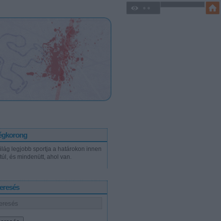
égkorong
világ legjobb sportja a határokon innen
túl, és mindenütt, ahol van.
eresés