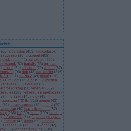
ímkék
l
(
66
)
alba volán
(
453
)
átigazolások
43
)
ausztria
(
86
)
a csoport
(
408
)
jnokok ligája
(
42
)
bajnokság
(
226
)
jnokságok
(
82
)
bartalis
(
53
)
bp. stars
2
)
brassó
(
64
)
briancon
(
72
)
cortina
(
67
)
ehország
(
98
)
dab
(
43
)
dab.docler
(
315
)
ízió 1
(
231
)
divízió 2
(
49
)
döntő
(
128
)
el
(
1139
)
eht
(
76
)
eihc
(
93
)
elitserien
9
)
énekes
(
363
)
extraliga
(
59
)
héroroszország
(
50
)
fehérvár
(
609
)
lkészülés
(
183
)
felkészülési mérkőzések
82
)
finnország
(
145
)
fotók
(
45
)
anciaország
(
73
)
ftc
(
213
)
gömöri
(
43
)
i
(
76
)
hc csíkszereda
(
85
)
hetényi
(
70
)
rvátország
(
40
)
hsc csíkszereda
(
87
)
úsági
(
285
)
iihf
(
80
)
inline
(
109
)
interliga
4
)
játékvezetők
(
64
)
jégkorongmagazin
1
)
jesenice
(
42
)
junior
(
90
)
juniorok
00
)
kanada
(
97
)
khl
(
663
)
kóger
(
82
)
lyök
(
55
)
kontinentális kupa
(
104
)