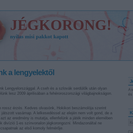
JÉGKORONG!
nyilas misi pakkot kapott
k a lengyelektől
J
nk Lengyelországgal. A cseh és a szlovák serdülők után olyan
A 
elünk lesz 2009 áprilisában a fehéroroszországi világbajnokságon.
és 
 rossz érzés. Kedves olvasónk, Hokikori beszámolója szerint
K
 játszott vasárnap. A lelkesedéssel az elején nem volt gond, de a
nt azt az eredmény is mutatja, ellenfelünk a játék minden elemében
nk divízió 1-es színvonalon jégkorongozni. Mindazonáltal ne
r csapatnak az első komoly felmérője.