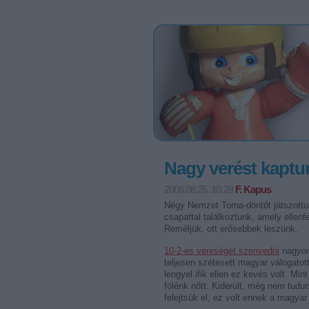
Nagy verést kaptun
2008.08.25. 10:29
F. Kapus
Négy Nemzet Torna-döntőt játszottu
csapattal találkoztunk, amely ellenf
Reméljük, ott erősebbek leszünk.
10-2-es vereséget szenvedni
nagyon
teljesen szétesett magyar válogatott
lengyel ifik ellen ez kevés volt. Mi
fölénk nőtt. Kiderült, még nem tudu
felejtsük el, ez volt ennek a magya