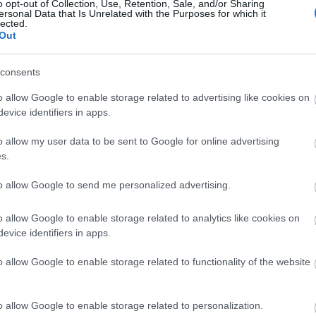
o opt-out of Collection, Use, Retention, Sale, and/or Sharing
ssuk idehaza játszani.
ersonal Data that Is Unrelated with the Purposes for which it
lected.
Válasz erre
E
Out
consents
mondatban
Válasz erre
o allow Google to enable storage related to advertising like cookies on
evice identifiers in apps.
o allow my user data to be sent to Google for online advertising
olatolvasó vagy:)
kőzésekre gondolsz
s.
an nem a Hári család térfelén pattog.Ezzel nekem csak egy nagy
már U-20 korosztály és én fenntartással és aggódva nézek egy
tek csatájában.Féltem a nagy tálentumunkat ennyi az egész!!!
to allow Google to send me personalized advertising.
is testjáték!
hasonló témában órákkal ezelőtt járt le a szavazás és a bölcs
nőttek közé a fejlődő korban lévő értékes fiatalokat.
o allow Google to enable storage related to analytics like cookies on
evice identifiers in apps.
Válasz erre
o allow Google to enable storage related to functionality of the website
y őszinte legyek. Hári János viszont idén már első éves ifi,
pel majd. Van tapasztalata bőven a nagyobbak elleni játékban,
ott 2-3 évvel idősebbek között.
o allow Google to enable storage related to personalization.
san kell az ilyesmit kezelni.