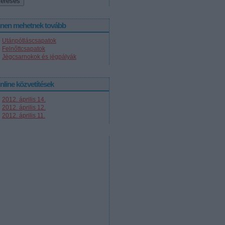
nnen mehetnek tovább
Utánpótláscsapatok
Felnőttcsapatok
Jégcsarnokok és jégpályák
nline közvetítések
2012. április 14.
2012. április 12.
2012. április 11.