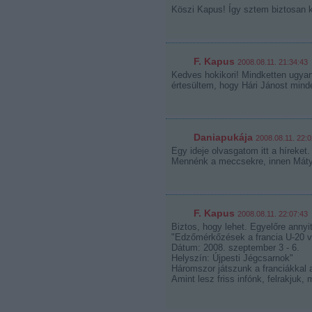
Köszi Kapus! Így sztem biztosan k
F. Kapus
2008.08.11. 21:34:43
Kedves hokikori! Mindketten ugyan
értesültem, hogy Hári Jánost mind
Daniapukája
2008.08.11. 22:0
Egy ideje olvasgatom itt a híreket
Mennénk a meccsekre, innen Mátyás
F. Kapus
2008.08.11. 22:07:43
Biztos, hogy lehet. Egyelőre anny
"Edzőmérkőzések a francia U-20 vá
Dátum: 2008. szeptember 3 - 6.
Helyszín: Újpesti Jégcsarnok"
Háromszor játszunk a franciákkal a
Amint lesz friss infónk, felrakjuk, 