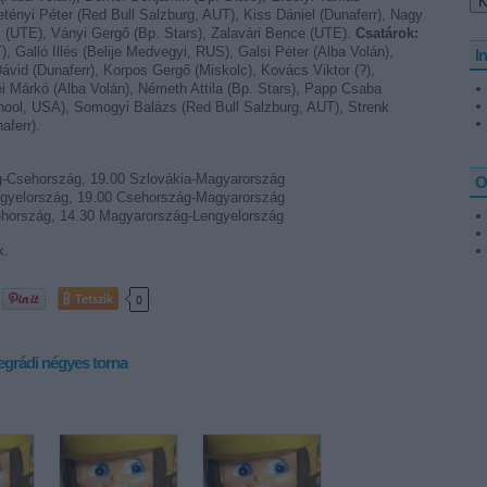
etényi Péter (Red Bull Salzburg, AUT), Kiss Dániel (Dunaferr), Nagy
(UTE), Ványi Gergő (Bp. Stars), Zalavári Bence (UTE).
Csatárok:
, Galló Illés (Belije Medvegyi, RUS), Galsi Péter (Alba Volán),
I
vid (Dunaferr), Korpos Gergő (Miskolc), Kovács Viktor (?),
i Márkó (Alba Volán), Németh Attila (Bp. Stars), Papp Csaba
chool, USA), Somogyi Balázs (Red Bull Salzburg, AUT), Strenk
aferr).
g-Csehország, 19.00 Szlovákia-Magyarország
O
ngyelország, 19.00 Csehország-Magyarország
ehország, 14.30 Magyarország-Lengyelország
k.
Tetszik
0
egrádi négyes torna