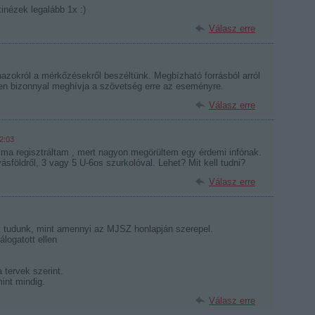
inézek legalább 1x :)
Válasz erre
azokról a mérkőzésekről beszéltünk. Megbízható forrásból arról
en bizonnyal meghívja a szövetség erre az eseményre.
Válasz erre
2:03
. ma regisztráltam , mert nagyon megörültem egy érdemi infónak.
földről, 3 vagy 5 U-6os szurkolóval. Lehet? Mit kell tudni?
Válasz erre
it tudunk, mint amennyi az MJSZ honlapján szerepel.
logatott ellen
 tervek szerint.
mint mindig.
Válasz erre