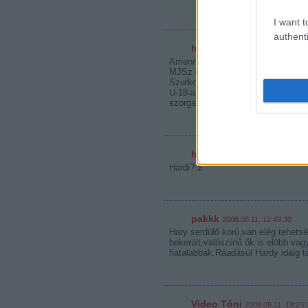
I want t
authenti
hokikori
2008.08.11. 10:32:49
Amennyiben mindketten az U-20 fra
MJSz oldalán pattog.
Szurkolok, hogy összejöjjön és jó
U-18-as mind az U-20-as csapatunk
szorgalmas edzők mutathatják meg
hokifan (törölt)
2008.08.11. 
Hardi?:$
pakkk
2008.08.11. 12:49:30
Hary serdülő korú,van elég tehets
bekerült,valószínű ők is elöbb vag
fiatalabbak.Ráadásúl Hardy idáig t
Video Tóni
2008.08.11. 19:23: