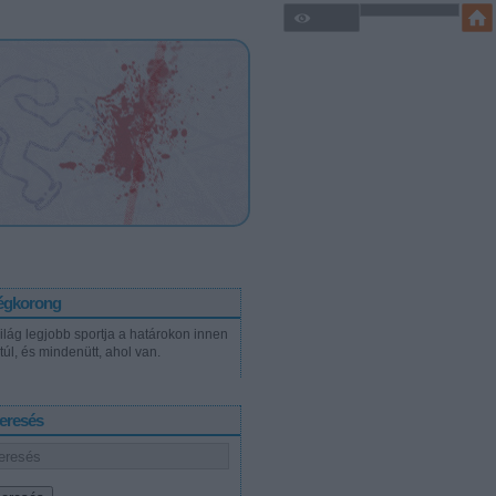
égkorong
világ legjobb sportja a határokon innen
túl, és mindenütt, ahol van.
eresés