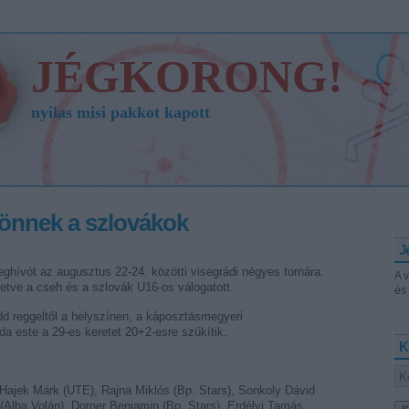
JÉGKORONG!
nyilas misi pakkot kapott
jönnek a szlovákok
J
eghívót az augusztus 22-24. közötti visegrádi négyes tornára.
A 
letve a cseh és a szlovák U16-os válogatott.
és 
d reggeltől a helyszínen, a káposztásmegyeri
a este a 29-es keretet 20+2-esre szűkítik.
K
Hajek Márk (UTE), Rajna Miklós (Bp. Stars), Sonkoly Dávid
(Alba Volán), Dorner Benjamin (Bp. Stars), Erdélyi Tamás