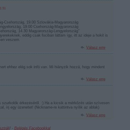
1:31
ág-Csehország, 19.00 Szlovákia-Magyarország
engyelország, 19.00 Csehország-Magyarország
sehország, 14.30 Magyarország-Lengyelország"
erekeknek, eddig csak fociban láttam így, itt az ideje a hokit is
esen veszem.
Válasz erre
ert ehhez elég sok infó van. Mi hiányzik hozzá, hogy mindent
Válasz erre
szurkolók érkezéséről. :) Ha a kicsik a mérkőzés után szívesen
l, írj egy üzenetet! (Nickname-re kattintva nyílik az ablak)
Válasz erre
sztrálj
! ‐
Belépés Facebookkal