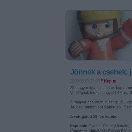
Jönnek a csehek, 
2008.08.10. 23:05
F. Kapus
29 magyar ifjúsági játékos kapott m
Vendégünk lesz a lengyel U18-as, il
A magyar csapat augusztus 19., ked
Jégcentrumban edzőtáborozik. Szerd
A válogatott 29 fős kerete:
Kapusok:
Gyenes Dávid (Miskolc), 
(Dunaferr).
Hátvédek:
Balogh Bálint 