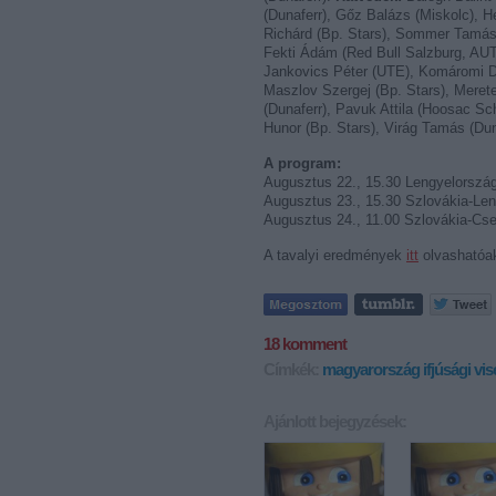
(Dunaferr), Gőz Balázs (Miskolc), H
Richárd (Bp. Stars), Sommer Tamás 
Fekti Ádám (Red Bull Salzburg, AUT)
Jankovics Péter (UTE), Komáromi Dá
Maszlov Szergej (Bp. Stars), Merete
(Dunaferr), Pavuk Attila (Hoosac S
Hunor (Bp. Stars), Virág Tamás (Dun
A program:
Augusztus 22., 15.30 Lengyelorszá
Augusztus 23., 15.30 Szlovákia-Le
Augusztus 24., 11.00 Szlovákia-Cs
A tavalyi eredmények
itt
olvashatóa
18
komment
Címkék:
magyarország
ifjúsági
vis
Ajánlott bejegyzések: