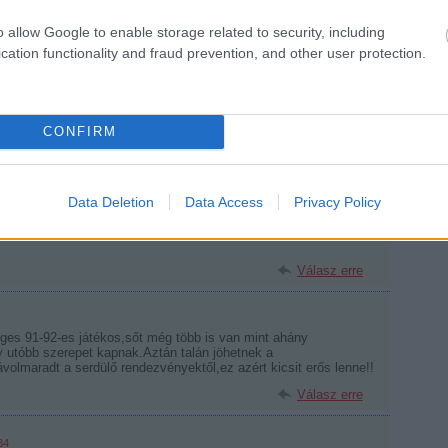
Válasz erre
o allow Google to enable storage related to security, including
cation functionality and fraud prevention, and other user protection.
nciák elleni mérkőzéseiről beszélünk akkor a labda bizony az
l sikerüljön a bemutatkozás Hári Jánosnak, valamint mind az
CONFIRM
nak , mert remek hazai és külföldön játszó játékosok és elszánt
 tudásukat a sportágunkat szerető közönségnek.
Válasz erre
Data Deletion
Data Access
Privacy Policy
12:20:45
Válasz erre
éges 91-92-es játékos,sőt még több is van mint ahány
y utóbb szerepet kapnak.Aztán talán jöhetnek a
ávolmaradt a serdülő rendezvényektől,ez azért kicsit erős lenne!!
Válasz erre
34