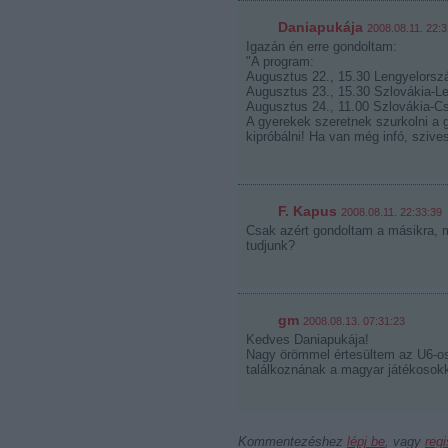
Daniapukája
2008.08.11. 22:3
Igazán én erre gondoltam:
"A program:
Augusztus 22., 15.30 Lengyelorsz
Augusztus 23., 15.30 Szlovákia-L
Augusztus 24., 11.00 Szlovákia-C
A gyerekek szeretnek szurkolni a gy
kipróbálni! Ha van még infó, sziv
F. Kapus
2008.08.11. 22:33:39
Csak azért gondoltam a másikra, m
tudjunk?
gm
2008.08.13. 07:31:23
Kedves Daniapukája!
Nagy örömmel értesültem az U6-os 
találkoznának a magyar játékosokka
Kommentezéshez
lépj be
, vagy
regi