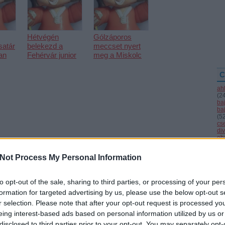
Hétvégén
Gólzáporos
satár
belekezd a
meccset nyert
an
Fehérvár junior
meg a Miskolc
C
ah
(
2
ba
ba
(
5
cs
div
eb
(
4
fe
Not Process My Personal Information
fe
(
1
fr
sználói tartalomnak minősülnek, értük a
szolgáltatás technikai
üzemeltetője semmilyen felelősséget nem vállal,
hár
to opt-out of the sale, sharing to third parties, or processing of your per
ztőjéhez. Részletek a
Felhasználási feltételekben
és az
adatvédelmi tájékoztatóban
.
ho
formation for targeted advertising by us, please use the below opt-out s
ifj
(
4
r selection. Please note that after your opt-out request is processed y
(
5
eing interest-based ads based on personal information utilized by us or
(
2
kö
disclosed to third parties prior to your opt-out. You may separately opt-