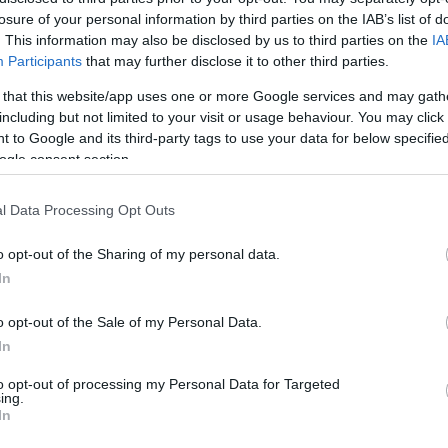
Válasz erre
la
losure of your personal information by third parties on the IAB’s list of
ma
mi
. This information may also be disclosed by us to third parties on the
IA
nat
Participants
that may further disclose it to other third parties.
(
1
ia), nem nagyon tudnak a fiatalok :D
1
(
ol
 that this website/app uses one or more Google services and may gath
Válasz erre
se
including but not limited to your visit or usage behaviour. You may click 
(
4
(
3
 to Google and its third-party tags to use your data for below specifi
cs
22
ogle consent section.
st
sv
sz
Válasz erre
(
1
l Data Processing Opt Outs
th
uk
vál
o opt-out of the Sharing of my personal data.
kszor került már terítékre és azzal is tisztában vagyok, hogy az
vb
vi
ó jégkorongozó palánta családja közötti kommunikáció nem egy
In
Cí
zem.
i Jánost és vagy a szüleit ezzel a tornával kapcsolatosan?
o opt-out of the Sale of my Personal Data.
Válasz erre
F
In
to opt-out of processing my Personal Data for Targeted
ing.
 már be is tettem az infót a cikkbe.
In
en. Azonban ebben a klub a felkészülés ezen szakaszában nem
 kérdésedet előre megválaszolom: van rá halvány remény, hogy