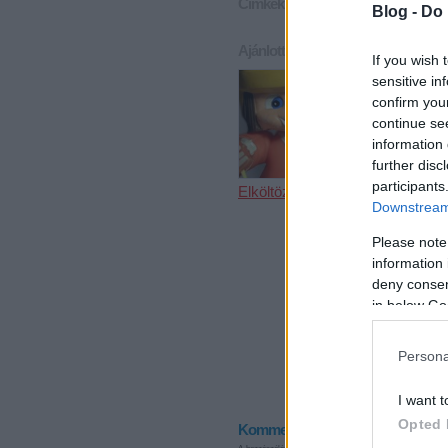
Címkék:
csehország
jagr
Blog -
Do 
Ajánlott bejegyzések:
If you wish 
sensitive in
confirm you
continue se
information 
further disc
participants
Elköltöztünk
Mariborba u
Downstream 
a juniorválo
Please note
information 
deny consent
in below Go
Persona
I want t
Opted 
Kommentek: