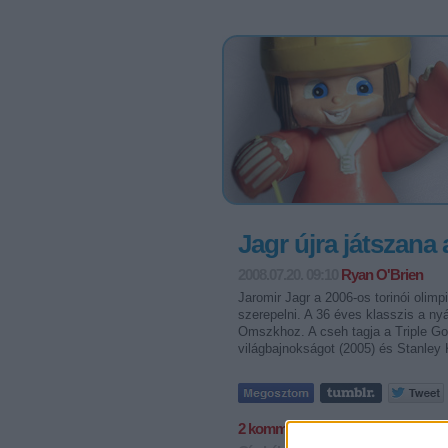
Jagr újra játszana
2008.07.20. 09:10
Ryan O'Brien
Jaromir Jagr a 2006-os torinói oli
szerepelni. A 36 éves klasszis a ny
Omszkhoz. A cseh tagja a Triple Gol
világbajnokságot (2005) és Stanley 
2
komment