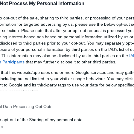
Not Process My Personal Information
I
to opt-out of the sale, sharing to third parties, or processing of your per
formation for targeted advertising by us, please use the below opt-out s
r selection. Please note that after your opt-out request is processed y
eing interest-based ads based on personal information utilized by us or
disclosed to third parties prior to your opt-out. You may separately opt-
losure of your personal information by third parties on the IAB’s list of
O
. This information may also be disclosed by us to third parties on the
IA
tazik
Kanadai
Ismét kikapott
Participants
that may further disclose it to other third parties.
gatott
győzelem a
ifiválogatottunk
junior-világkupán
 that this website/app uses one or more Google services and may gath
including but not limited to your visit or usage behaviour. You may click 
 to Google and its third-party tags to use your data for below specifi
ogle consent section.
Jövő héten már
l Data Processing Opt Outs
az FTC és az
UTE is játszik
o opt-out of the Sharing of my personal data.
In