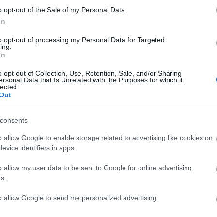
sználói tartalomnak minősülnek, értük a
szolgáltatás technikai
üzemeltetője semmilyen felelősséget nem vállal,
ztőjéhez. Részletek a
Felhasználási feltételekben
és az
adatvédelmi tájékoztatóban
.
o opt-out of the Sale of my Personal Data.
In
to opt-out of processing my Personal Data for Targeted
ing.
Válasz erre
In
C
o opt-out of Collection, Use, Retention, Sale, and/or Sharing
ersonal Data that Is Unrelated with the Purposes for which it
 az Avangard- ba.. Talán még 1x a Réndzsörszbe is:DDDDD Én
ah
lected.
ő. Jessz? De leginkább magyar kollegámra, Palkovicsra vagyok
(
2
Out
ba
ba
Válasz erre
(
5
cs
consents
div
sztrálj
! ‐
Belépés Facebookkal
eb
o allow Google to enable storage related to advertising like cookies on
(
4
fe
evice identifiers in apps.
fe
(
1
fr
o allow my user data to be sent to Google for online advertising
hár
SÜTI BEÁLLÍTÁSOK MÓDOSÍTÁSA
s.
ho
ifj
(
4
to allow Google to send me personalized advertising.
(
5
(
2
kö