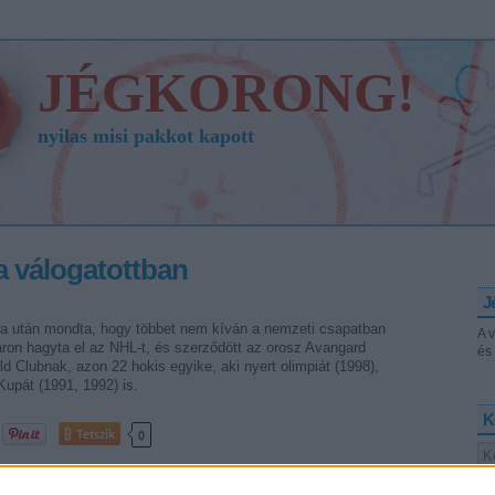
JÉGKORONG!
nyilas misi pakkot kapott
 a válogatottban
J
mpia után mondta, hogy többet nem kíván a nemzeti csapatban
A 
áron hagyta el az NHL-t, és szerződött az orosz Avangard
és 
d Clubnak, azon 22 hokis egyike, aki nyert olimpiát (1998),
Kupát (1991, 1992) is.
K
Tetszik
0