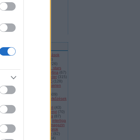
ímkék
l
(
66
)
alba volán
(
453
)
átigazolások
43
)
ausztria
(
86
)
a csoport
(
408
)
jnokok ligája
(
42
)
bajnokság
(
226
)
jnokságok
(
82
)
bartalis
(
53
)
bp. stars
2
)
brassó
(
64
)
briancon
(
72
)
cortina
(
67
)
ehország
(
98
)
dab
(
43
)
dab.docler
(
315
)
ízió 1
(
231
)
divízió 2
(
49
)
döntő
(
128
)
el
(
1139
)
eht
(
76
)
eihc
(
93
)
elitserien
9
)
énekes
(
363
)
extraliga
(
59
)
héroroszország
(
50
)
fehérvár
(
609
)
lkészülés
(
183
)
felkészülési mérkőzések
82
)
finnország
(
145
)
fotók
(
45
)
anciaország
(
73
)
ftc
(
213
)
gömöri
(
43
)
i
(
76
)
hc csíkszereda
(
85
)
hetényi
(
70
)
rvátország
(
40
)
hsc csíkszereda
(
87
)
úsági
(
285
)
iihf
(
80
)
inline
(
109
)
interliga
4
)
játékvezetők
(
64
)
jégkorongmagazin
1
)
jesenice
(
42
)
junior
(
90
)
juniorok
00
)
kanada
(
97
)
khl
(
663
)
kóger
(
82
)
lyök
(
55
)
kontinentális kupa
(
104
)