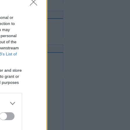
nnen mehetnek tovább
sonal or
ection to
Utánpótláscsapatok
Felnőttcsapatok
ou may
Jégcsarnokok és jégpályák
 personal
out of the
 downstream
nline közvetítések
B’s List of
2012. április 14.
2012. április 12.
2012. április 11.
er and store
to grant or
ed purposes