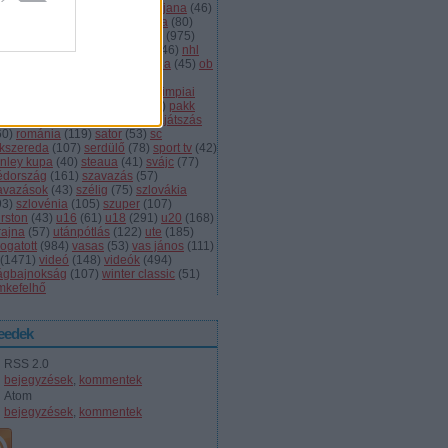
dányi
(
105
)
légiósok
(
131
)
ljubljana
(
46
)
gyarország
(
561
)
magyar kupa
(
80
)
skolc
(
187
)
mjsz
(
143
)
mol liga
(
975
)
ionalliga
(
132
)
németország
(
46
)
nhl
598
)
női
(
96
)
nők
(
127
)
norvégia
(
45
)
ob
173
)
ob i.
(
206
)
ocskay
(
107
)
aszország
(
68
)
olimpia
(
119
)
olimpiai
lejtezők
(
85
)
oroszország
(
132
)
pakk
1
)
playoff
(
137
)
primeau
(
55
)
rájátszás
60
)
románia
(
119
)
sator
(
53
)
sc
íkszereda
(
107
)
serdülő
(
78
)
sport tv
(
42
)
anley kupa
(
40
)
steaua
(
41
)
svájc
(
77
)
édország
(
161
)
szavazás
(
57
)
avazások
(
43
)
szélig
(
75
)
szlovákia
93
)
szlovénia
(
105
)
szuper
(
107
)
urston
(
43
)
u16
(
61
)
u18
(
291
)
u20
(
168
)
rajna
(
57
)
utánpótlás
(
122
)
ute
(
185
)
ogatott
(
984
)
vasas
(
53
)
vas jános
(
111
)
(
1471
)
videó
(
148
)
videók
(
494
)
lágbajnokság
(
107
)
winter classic
(
51
)
mkefelhő
eedek
RSS 2.0
bejegyzések
,
kommentek
Atom
bejegyzések
,
kommentek