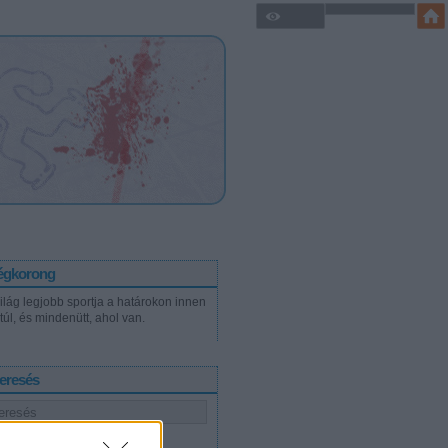
égkorong
világ legjobb sportja a határokon innen
túl, és mindenütt, ahol van.
eresés