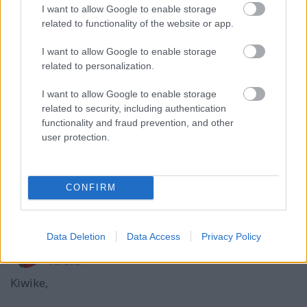
Kiwike
I want to allow Google to enable storage
18 éve
related to functionality of the website or app.
Miert nem valtoztatjatok mar meg a neveteket
I want to allow Google to enable storage
mondjuk
www.oroszmagyarhoki.blog.hu-ra?
related to personalization.
I want to allow Google to enable storage
kovacsistvan
related to security, including authentication
functionality and fraud prevention, and other
18 éve
user protection.
Kedves Kiwike,
arra ott lesz szeptembertől a hokkej.extra.hu nekem.
Vannak itt magyar, NHL-es, európai és mostmár
CONFIRM
orosz cikkek is, így teljes a jégkorong-paletta.
Data Deletion
Data Access
Privacy Policy
1nf3rn0
18 éve
Kiwike,