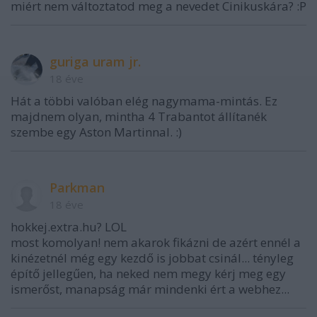
miért nem változtatod meg a nevedet Cinikuskára? :P
guriga uram jr.
18 éve
Hát a többi valóban elég nagymama-mintás. Ez
majdnem olyan, mintha 4 Trabantot állítanék
szembe egy Aston Martinnal. :)
Parkman
18 éve
hokkej.extra.hu? LOL
most komolyan! nem akarok fikázni de azért ennél a
kinézetnél még egy kezdő is jobbat csinál... tényleg
építő jellegűen, ha neked nem megy kérj meg egy
ismerőst, manapság már mindenki ért a webhez...