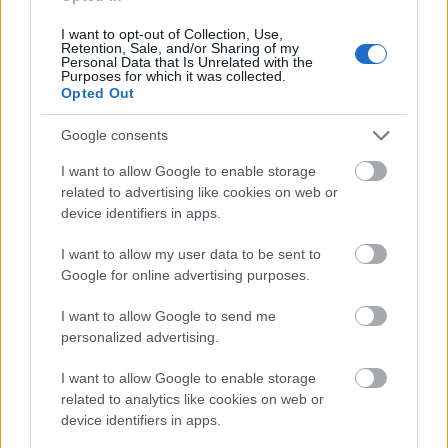
lakota
18 éve
I want to opt-out of Collection, Use,
Retention, Sale, and/or Sharing of my
Valóban van köze a szavazásnak a bloghoz? Mert az
Personal Data that Is Unrelated with the
Purposes for which it was collected.
nem lenne semmi...
Opted Out
Google consents
1nf3rn0
I want to allow Google to enable storage
18 éve
related to advertising like cookies on web or
Az összes többi mintán alul vízszintes csík van, ez ma
device identifiers in apps.
már ez nem divat a hokiban, kövérít :D
I want to allow my user data to be sent to
Google for online advertising purposes.
D. Gromov
I want to allow Google to send me
personalized advertising.
18 éve
Dehogy van. Ezek szerint rossz a poén. Bocs.
I want to allow Google to enable storage
related to analytics like cookies on web or
device identifiers in apps.