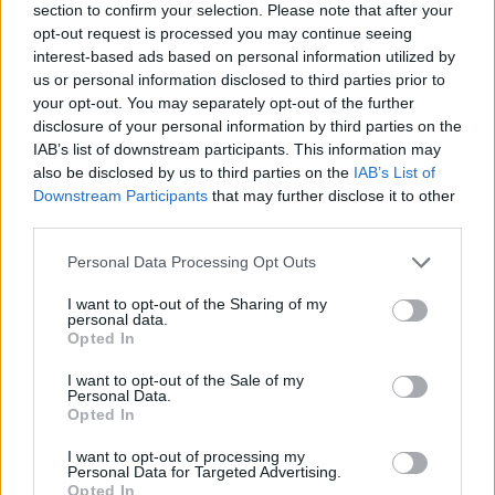
section to confirm your selection. Please note that after your
opt-out request is processed you may continue seeing
interest-based ads based on personal information utilized by
Szólj hozzá!
us or personal information disclosed to third parties prior to
your opt-out. You may separately opt-out of the further
A hozzászóláshoz be kell lépned!
disclosure of your personal information by third parties on the
IAB’s list of downstream participants. This information may
also be disclosed by us to third parties on the
IAB’s List of
Downstream Participants
that may further disclose it to other
third parties.
Please note that this website/app uses one or more Google
Personal Data Processing Opt Outs
services and may gather and store information including but
not limited to your visit or usage behaviour. You may click to
I want to opt-out of the Sharing of my
personal data.
grant or deny consent to Google and its third-party tags to
Opted In
VAGY
use your data for below specified purposes in below Google
consent section.
I want to opt-out of the Sale of my
Personal Data.
Opted In
I want to opt-out of processing my
Personal Data for Targeted Advertising.
Opted In