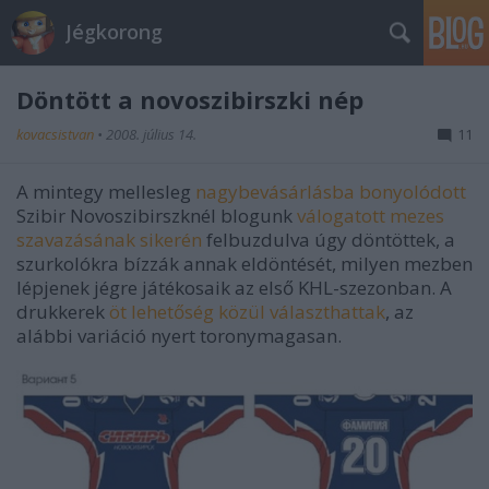
Jégkorong
Döntött a novoszibirszki nép
kovacsistvan
•
2008. július 14.
11
A mintegy mellesleg
nagybevásárlásba bonyolódott
Szibir Novoszibirszknél blogunk
válogatott mezes
szavazásának sikerén
felbuzdulva úgy döntöttek, a
szurkolókra bízzák annak eldöntését, milyen mezben
lépjenek jégre játékosaik az első KHL-szezonban. A
drukkerek
öt lehetőség közül választhattak
, az
alábbi variáció nyert toronymagasan.