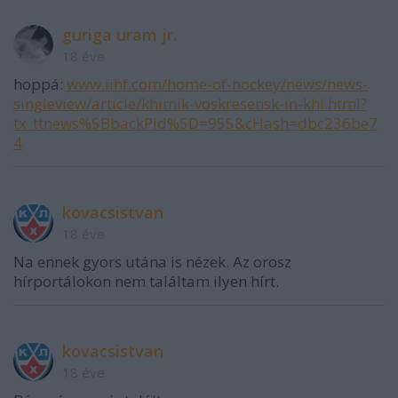
guriga uram jr.
18 éve
hoppá:
www.iihf.com/home-of-hockey/news/news-
singleview/article/khimik-voskresensk-in-khl.html?
tx_ttnews%5BbackPid%5D=955&cHash=dbc236be7
4
kovacsistvan
18 éve
Na ennek gyors utána is nézek. Az orosz
hírportálokon nem találtam ilyen hírt.
kovacsistvan
18 éve