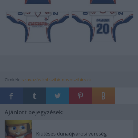
Címkék:
szavazás
khl
szibir novoszibirszk
Ajánlott bejegyzések:
Kiütéses dunaújvárosi vereség