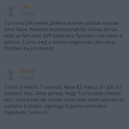
TAP
18 éve
Turris és JVR remek játékosok lehet jobbak lesznek
mint Kane. Kevesen mutatkoznak be 20éves koruk
előtt az NHLben. (JVR beférne a flyersbe csak tanul a
lelkem, Turris meg a szezon végén már játszott a
PHXben ha jól rémlik)
Balna
18 éve
Turris 3 meccs, 1 assziszt. Kane 82 meccs, 21 gól, 51
assziszt. Nos, lehet persze, hogy Turris jobb játékos
lesz, mint Kane, de utóbbi azért már letett valamit az
asztalra (Calder), úgyhogy fogadni azért nem
fogadnék Turris-ra.