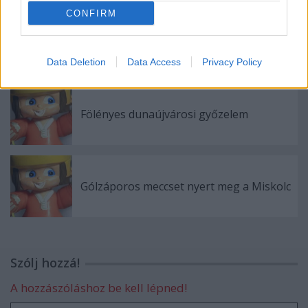
CONFIRM
Hétvégén belekezd a Fehérvár junior
Data Deletion
Data Access
Privacy Policy
Fölényes dunaújvárosi győzelem
Gólzáporos meccset nyert meg a Miskolc
Szólj hozzá!
A hozzászóláshoz be kell lépned!