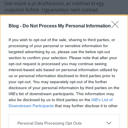
Sok múlik a jó draftoláson, ez indíthat el egy
csapatot felfelé. Ugyanakkor nem szabad
túlértékelni. Az 1990 és 1999 közötti tíz évben
összesen 2600 játékost draftoltak a csapatok,
Blog -
Do Not Process My Personal Information
közöttük kevesebb mint 500 olyan van, akit legalább
200 NHL-mérkőzésre beöltöztettek. Az eddigi
If you wish to opt-out of the sale, sharing to third parties, or
legsikeresebb magyar játékosnak, Szuper
processing of your personal or sensitive information for
Leventének négy ilyen meccse volt a Calgary
targeted advertising by us, please use the below opt-out
Flamesszel, Vas Jánosnak meg egy sem. Durván a
section to confirm your selection. Please note that after your
játékosok ötöde ragad meg, a maradék
opt-out request is processed you may continue seeing
farmcsapatokban, alsóbb szintű észak-amerikai
interest-based ads based on personal information utilized by
vagy erős európai bajnokságokban játszik.
us or personal information disclosed to third parties prior to
your opt-out. You may separately opt-out of the further
Nem mindegy az sem, hányadik körben és hányadik
disclosure of your personal information by third parties on the
helyen draftoltak valakit. A közelmúlt statisztikái
IAB’s list of downstream participants. This information may
alapján körönként feleződik az esélye a hosszú távú
also be disclosed by us to third parties on the
IAB’s List of
NHL-karriernek. Az NHL-ben tartósan bent maradt
Downstream Participants
that may further disclose it to other
játékosok közel harmada első körös volt. Az igazi
third parties.
császár az
1/1-es draft
. Ők rendszerint később sem
okoznak csalódást. Tavaly
Patrik Kane-t
vitte el a
Please note that this website/app uses one or more Google
Personal Data Processing Opt Outs
services and may gather and store information including but