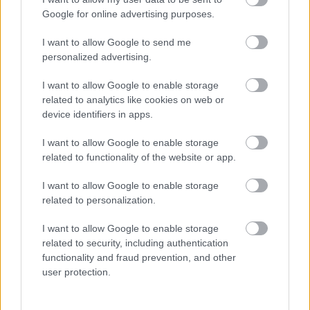
Google for online advertising purposes.
I want to allow Google to send me
personalized advertising.
Címkék:
draft
nash
nhl
szuper
kane
crosby
ovecskin
vas
jános
kovalcsuk
fleury
I want to allow Google to enable storage
related to analytics like cookies on web or
device identifiers in apps.
I want to allow Google to enable storage
Ajánlott bejegyzések:
related to functionality of the website or app.
I want to allow Google to enable storage
related to personalization.
Bemutatkozik az UTE és az FTC is
I want to allow Google to enable storage
related to security, including authentication
functionality and fraud prevention, and other
user protection.
Kiütéses dunaújvárosi vereség