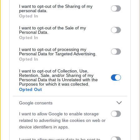
Blackhawks. Ő van a mellékelt kép közepén, és azzal
not limited to your visit or usage behaviour. You may click to
I want to opt-out of the Sharing of my
dicsekedhet, hogy egy év alatt máris sztárrá
personal data.
grant or deny consent to Google and its third-party tags to
emelkedett a Chicagóban,
megkapta
a Calder
Opted In
use your data for below specified purposes in below Google
Trophyt is. A fehér mezes coyotesos
Turris
1/3-
consent section.
asként és a flyerses Van Riemsdyk 1/2-esként ezzel
I want to opt-out of the Sale of my
Personal Data.
szemben egyelőre nem vitte sokra. 2005-ben Sidney
Opted In
Crosby, 2004-ben Ovecskin volt 1/1-es, előtte Marc-
André Fleury, Rick Nash és Ilja Kovalcsuk. A
I want to opt-out of processing my
Personal Data for Targeted Advertising.
legrégebben draftolt aktív játékos
Mike Modano
, aki
Opted In
azóta az NHL legeredményesebb Egyesült
Államokban született játékosa lett.
I want to opt-out of Collection, Use,
Retention, Sale, and/or Sharing of my
Personal Data that Is Unrelated with the
A sportmenedzserek és játékosfigyelők mai
Purposes for which it was collected.
korszakában kevés a nagy meglepetés a
Opted Out
választásoknál. Nagyjából lehet tudni, ki fog elkelni
az első egy-két körben. Jórészt csupa riadt,
Google consents
pattanásos gyerek, akik korábbi csapatukban nagy
I want to allow Google to enable storage
királyok voltak. Némelyikükből igazi legenda lesz,
related to advertising like cookies on web or
másokból stabil zongoracipelő vagy az sem. Ha jól
device identifiers in apps.
figyelünk, és szerencsénk van, akkor elcsíphetjük a
legendákat a születésüknél.
I want to allow my user data to be sent to