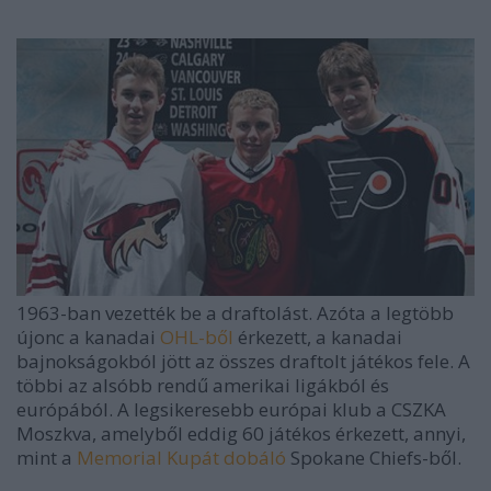
1963-ban vezették be a draftolást. Azóta a legtöbb
újonc a kanadai
OHL-ből
érkezett, a kanadai
bajnokságokból jött az összes draftolt játékos fele. A
többi az alsóbb rendű amerikai ligákból és
európából. A legsikeresebb európai klub a CSZKA
Moszkva, amelyből eddig 60 játékos érkezett, annyi,
mint a
Memorial Kupát dobáló
Spokane Chiefs-ből.