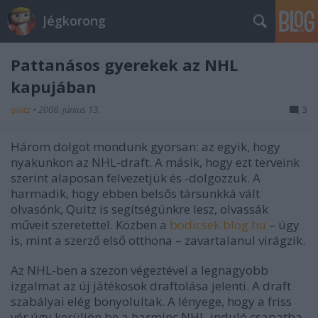
Jégkorong
Pattanásos gyerekek az NHL
kapujában
quitz
•
2008. június 13.
3
Három dolgot mondunk gyorsan: az egyik, hogy
nyakunkon az NHL-draft. A másik, hogy ezt terveink
szerint alaposan felvezetjük és -dolgozzuk. A
harmadik, hogy ebben belsős társunkká vált
olvasónk, Quitz is segítségünkre lesz, olvassák
műveit szeretettel. Közben a
bodicsek.blog.hu
– úgy
is, mint a szerző első otthona – zavartalanul virágzik.
Az NHL-ben a szezon végeztével a legnagyobb
izgalmat az új játékosok draftolása jelenti. A draft
szabályai elég bonyolultak. A lényege, hogy a friss
vér úgy kerüljön be a harminc NHL-induló csapatba,