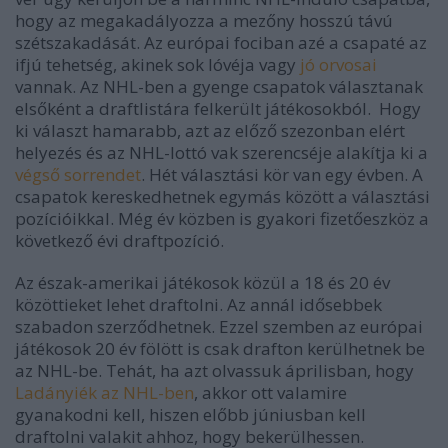
hogy az megakadályozza a mezőny hosszú távú
szétszakadását. Az európai fociban azé a csapaté az
ifjú tehetség, akinek sok lóvéja vagy
jó orvosai
vannak. Az NHL-ben a gyenge csapatok választanak
elsőként a draftlistára felkerült játékosokból. Hogy
ki választ hamarabb, azt az előző szezonban elért
helyezés és az NHL-lottó vak szerencséje alakítja ki a
végső sorrendet
. Hét választási kör van egy évben. A
csapatok kereskedhetnek egymás között a választási
pozícióikkal. Még év közben is gyakori fizetőeszköz a
következő évi draftpozíció.
Az észak-amerikai játékosok közül a 18 és 20 év
közöttieket lehet draftolni. Az annál idősebbek
szabadon szerződhetnek. Ezzel szemben az európai
játékosok 20 év fölött is csak drafton kerülhetnek be
az NHL-be. Tehát, ha azt olvassuk áprilisban, hogy
Ladányiék az NHL-ben
, akkor ott valamire
gyanakodni kell, hiszen előbb júniusban kell
draftolni valakit ahhoz, hogy bekerülhessen.