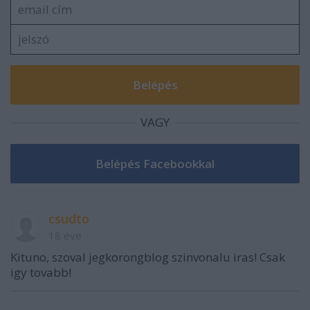
VAGY
csudto
18 éve
Kituno, szoval jegkorongblog szinvonalu iras! Csak
igy tovabb!