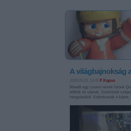
A világbajnokság a
2008.05.20. 14:45
F. Kapus
Maradt egy csomó remek fotónk Qu
előttük és utánuk. Szerintünk szép
hangulatából. Kattintsanak a képre, k