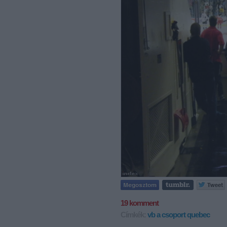
19
komment
Címkék:
vb
a csoport
quebec