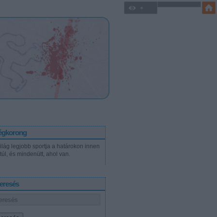
égkorong
világ legjobb sportja a határokon innen
túl, és mindenütt, ahol van.
eresés