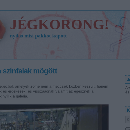
JÉGKORONG!
nyilas misi pakkot kapott
 színfalak mögött
J
ebecből, amelyek zöme nem a meccsek közben készült, hanem
A 
ek és érdekesek, és visszaadnak valamit az egésznek a
és 
inyílik a galéria.
K