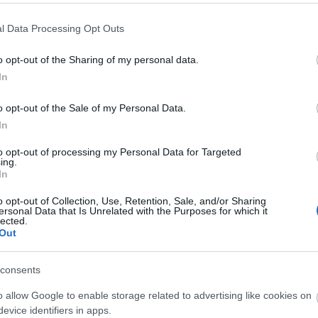
Válasz erre
l Data Processing Opt Outs
E
or kiderült, hogy jövőre velük leszünk ott. De azóta se jött
o opt-out of the Sharing of my personal data.
értékesítés kezdete előtt lesz élő a lista.
In
áraiból kb képet kaphatunk, hogy mire lehet számítani.
o opt-out of the Sale of my Personal Data.
Válasz erre
In
to opt-out of processing my Personal Data for Targeted
isztrációról :/
ing.
In
Válasz erre
o opt-out of Collection, Use, Retention, Sale, and/or Sharing
ersonal Data that Is Unrelated with the Purposes for which it
17
lected.
 képek nagyon jók!
Out
Válasz erre
consents
szi í prímet :-)
o allow Google to enable storage related to advertising like cookies on
evice identifiers in apps.