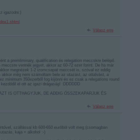
z igazodni:)
dex1.shtml
Válasz erre
nt a premliminary, qualification és relegation meccskre belépő.
 meccsre vennék jegyet, akkor az 60-72 ezer forint. De ha már
 akkor megnézek 1-2 izomcsapat meccsét is, szóval ez eddig
és akkor még nem számoltam bele az utazást, az ottalvást, a
át ez minimum 350ezerből fog kijönni és ez csak a relegations round
kezdődil el ott az igazi drágaság! :DDDDDD
AZT IS OTTHAGYJUK, DE ADDIG ÖSSZEKAPARJUK ÉS
Válasz erre
tővel, szállással kb 600-650 euróból volt meg (csomagban
utazás, kaja + alkohol :-)