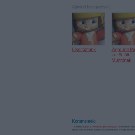
Ajánlott bejegyzések:
Elköltöztünk
Zigmund Pál
kettőt lőtt
Munrónak
Kommentek:
A hozzászólások a
vonatkozó jogszabályok
értelmében felha
azokat nem ellenőrzi. Kifogás esetén forduljon a blog szerkes