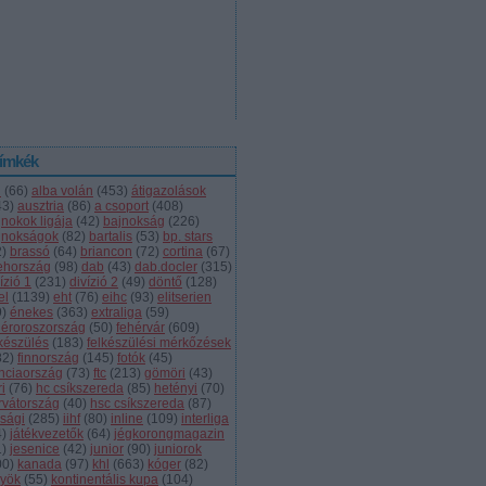
ímkék
l
(
66
)
alba volán
(
453
)
átigazolások
43
)
ausztria
(
86
)
a csoport
(
408
)
jnokok ligája
(
42
)
bajnokság
(
226
)
jnokságok
(
82
)
bartalis
(
53
)
bp. stars
2
)
brassó
(
64
)
briancon
(
72
)
cortina
(
67
)
ehország
(
98
)
dab
(
43
)
dab.docler
(
315
)
ízió 1
(
231
)
divízió 2
(
49
)
döntő
(
128
)
el
(
1139
)
eht
(
76
)
eihc
(
93
)
elitserien
9
)
énekes
(
363
)
extraliga
(
59
)
héroroszország
(
50
)
fehérvár
(
609
)
lkészülés
(
183
)
felkészülési mérkőzések
82
)
finnország
(
145
)
fotók
(
45
)
anciaország
(
73
)
ftc
(
213
)
gömöri
(
43
)
i
(
76
)
hc csíkszereda
(
85
)
hetényi
(
70
)
rvátország
(
40
)
hsc csíkszereda
(
87
)
úsági
(
285
)
iihf
(
80
)
inline
(
109
)
interliga
4
)
játékvezetők
(
64
)
jégkorongmagazin
1
)
jesenice
(
42
)
junior
(
90
)
juniorok
00
)
kanada
(
97
)
khl
(
663
)
kóger
(
82
)
lyök
(
55
)
kontinentális kupa
(
104
)