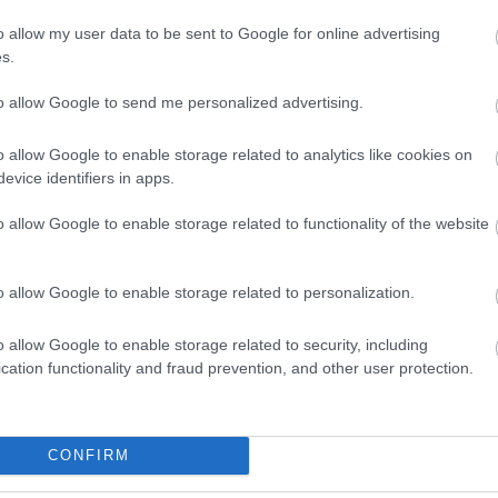
_id/40883/la_id/1/document/1/re_id/0/file/Ticket_promoPack__qu
o allow my user data to be sent to Google for online advertising
s.
lár árak, de kb. mindegyik 160 Ft körül mozog jelenleg...
to allow Google to send me personalized advertising.
Válasz erre
o allow Google to enable storage related to analytics like cookies on
evice identifiers in apps.
k, ott CDN szerepel, azaz szerintem kanadai. Bár tényleg mindegy
o allow Google to enable storage related to functionality of the website
Válasz erre
11
o allow Google to enable storage related to personalization.
nagyjából, a közép- és negyeddöntőkön 10-15 ezer forint körül
yanra is bementünk, amire előzetesen nem rendeltünk jegyet, és
enni az üzérektől, akik elszámították magukat durván, rengeteg
o allow Google to enable storage related to security, including
nem orosz érdekeltségű meccseken. moszkvában háromszor-
cation functionality and fraud prevention, and other user protection.
pők alapból, de az orosz meccsekre a feketepiacon egészen az
t tud erről, hamarosan akklimatizálódik hazatérése után, és akkor
Válasz erre
CONFIRM