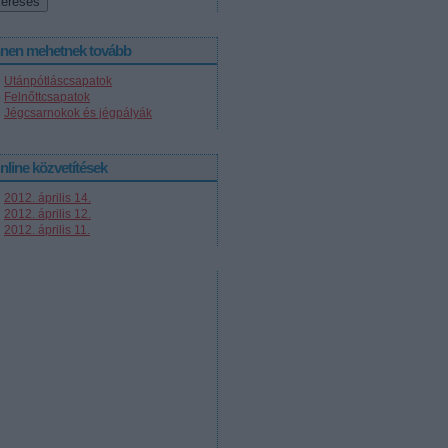
nnen mehetnek tovább
Utánpótláscsapatok
Felnőttcsapatok
Jégcsarnokok és jégpályák
nline közvetítések
2012. április 14.
2012. április 12.
2012. április 11.