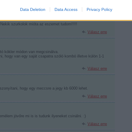
 öltözői "buli"-ról a győzelem után (Ovechkin táncol, Fedorov
Data Deletion
Data Access
Privacy Policy
rL7kI&feature=related
! Nekik szurkolok mióta az eszemet tudom!!!!!
Válasz erre
ztó kókler módon van megcsinálva.
i, hogy van egy saját csapatra szóló kombó illetve külön 1-1
Válasz erre
viszonyítani, hogy egy meccsre a jegy kb 6000 lehet.
Válasz erre
mélem jövőre mi is is tudunk ilyeneket csinálni. :)
Válasz erre