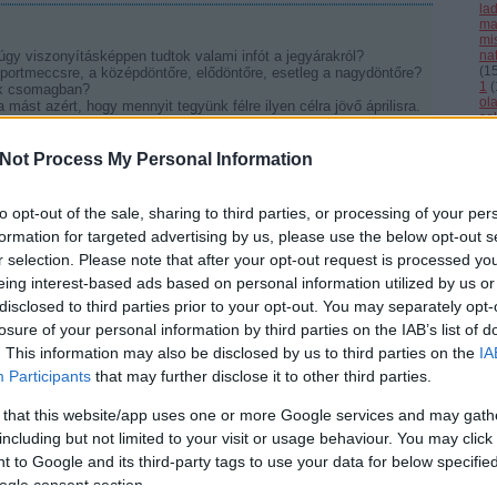
la
ma
mi
úgy viszonyításképpen tudtok valami infót a jegyárakról?
nat
(
1
portmeccsre, a középdöntőre, elődöntőre, esetleg a nagydöntőre?
1
(
ak csomagban?
ol
 mást azért, hogy mennyit tegyünk félre ilyen célra jövő áprilisra.
se
(
4
Válasz erre
(
3
Not Process My Personal Information
cs
st
sv
nak elég boldognak néztek ki, asszem a sportsikerekből idén
sz
to opt-out of the sale, sharing to third parties, or processing of your per
(
1
formation for targeted advertising by us, please use the below opt-out s
th
uk
r selection. Please note that after your opt-out request is processed y
vál
eing interest-based ads based on personal information utilized by us or
vb
Válasz erre
vi
disclosed to third parties prior to your opt-out. You may separately opt-
Cí
losure of your personal information by third parties on the IAB’s list of
. This information may also be disclosed by us to third parties on the
IA
F
Participants
that may further disclose it to other third parties.
Válasz erre
 that this website/app uses one or more Google services and may gath
including but not limited to your visit or usage behaviour. You may click 
.hu
2008.05.20. 16:56:39
 to Google and its third-party tags to use your data for below specifi
honlapon lehet hírlevelet kérni a jegyekről:
ogle consent section.
hampionship-oc09/home/tickets-and-hospitality/tickets.html