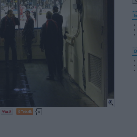
I
O
Tetszik
0