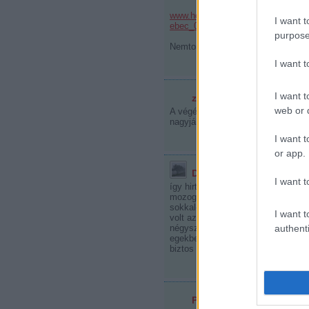
www.hockeycanada.ca/index.cfm/ci
I want t
ebec_08
purpose
Nemtom, hogy kanadai vagy usa dol
I want 
I want t
zsolkov
2008.05.20. 19:29:29
web or d
A végén vannak regisztrációs dija
nagyjából...
I want t
or app.
D. Gromov
2008.05.20. 19:35:
I want t
így hirtelen a rigaira emlékszem, 
mozogtak az árak, viszont több ol
sokkal-sokkal olcsóbban tudtunk v
I want t
volt az üres hely a nem lett és 
authenti
négyszer drágábbak voltak a belé
egekbe szöktek a tarifák. fk többe
biztos hozzáteszi a magáét :)
PMilan83
2008.05.20. 20:22:39