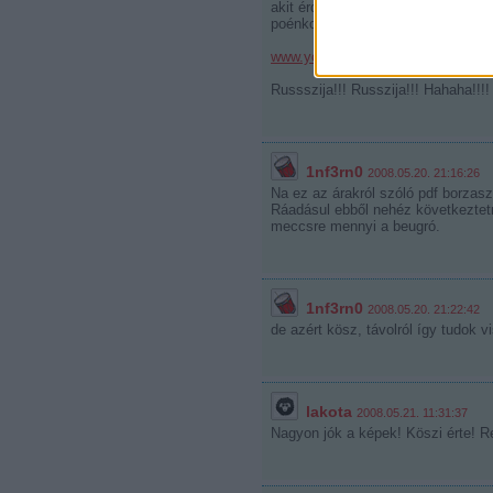
akit érdekel, van felvétel az orosz
poénkodik, Afinogenov vihog...) :)
www.youtube.com/watch?v=_sHgd_
Russszija!!! Russzija!!! Hahaha!!!
1nf3rn0
2008.05.20. 21:16:26
Na ez az árakról szóló pdf borzas
Ráadásul ebből nehéz következtetn
meccsre mennyi a beugró.
1nf3rn0
2008.05.20. 21:22:42
de azért kösz, távolról így tudok 
lakota
2008.05.21. 11:31:37
Nagyon jók a képek! Köszi érte! Re