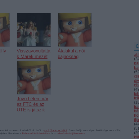
C
ffy
Visszavonultattá
Átalakul a női
ah
k Marek mezét
bajnokság
(
2
ba
ba
(
5
cs
div
eb
(
4
fe
Jövő héten már
fe
(
1
az FTC és az
fr
UTE is játszik
hár
ho
ifj
(
4
(
5
sználói tartalomnak minősülnek, értük a
szolgáltatás technikai
üzemeltetője semmilyen felelősséget nem vállal,
(
2
ztőjéhez. Részletek a
Felhasználási feltételekben
és az
adatvédelmi tájékoztatóban
.
kö