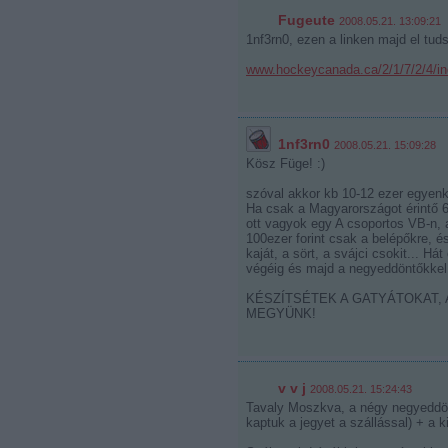
Fugeute
2008.05.21. 13:09:21
1nf3rn0, ezen a linken majd el tuds
www.hockeycanada.ca/2/1/7/2/4/in
1nf3rn0
2008.05.21. 15:09:28
Kösz Füge! :)
szóval akkor kb 10-12 ezer egyenké
Ha csak a Magyarországot érintő 6
ott vagyok egy A csoportos VB-n,
100ezer forint csak a belépőkre, 
kaját, a sört, a svájci csokit... H
végéig és majd a negyeddöntőkkel 
KÉSZÍTSÉTEK A GATYÁTOKAT, 
MEGYÜNK!
v v j
2008.05.21. 15:24:43
Tavaly Moszkva, a négy negyeddön
kaptuk a jegyet a szállással) + a ki