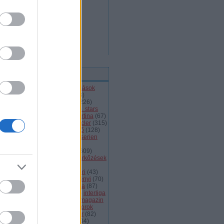
ímkék
l
(
66
)
alba volán
(
453
)
átigazolások
43
)
ausztria
(
86
)
a csoport
(
408
)
jnokok ligája
(
42
)
bajnokság
(
226
)
jnokságok
(
82
)
bartalis
(
53
)
bp. stars
2
)
brassó
(
64
)
briancon
(
72
)
cortina
(
67
)
ehország
(
98
)
dab
(
43
)
dab.docler
(
315
)
ízió 1
(
231
)
divízió 2
(
49
)
döntő
(
128
)
el
(
1139
)
eht
(
76
)
eihc
(
93
)
elitserien
9
)
énekes
(
363
)
extraliga
(
59
)
héroroszország
(
50
)
fehérvár
(
609
)
lkészülés
(
183
)
felkészülési mérkőzések
82
)
finnország
(
145
)
fotók
(
45
)
anciaország
(
73
)
ftc
(
213
)
gömöri
(
43
)
i
(
76
)
hc csíkszereda
(
85
)
hetényi
(
70
)
rvátország
(
40
)
hsc csíkszereda
(
87
)
úsági
(
285
)
iihf
(
80
)
inline
(
109
)
interliga
4
)
játékvezetők
(
64
)
jégkorongmagazin
1
)
jesenice
(
42
)
junior
(
90
)
juniorok
00
)
kanada
(
97
)
khl
(
663
)
kóger
(
82
)
lyök
(
55
)
kontinentális kupa
(
104
)