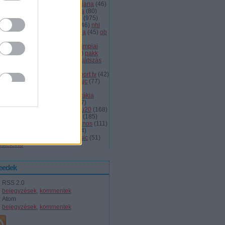
dányi
(
105
)
légiósok
(
131
)
ljubljana
(
46
)
gyarország
(
561
)
magyar kupa
(
80
)
skolc
(
187
)
mjsz
(
143
)
mol liga
(
975
)
ionalliga
(
132
)
németország
(
46
)
nhl
598
)
női
(
96
)
nők
(
127
)
norvégia
(
45
)
ob
173
)
ob i.
(
206
)
ocskay
(
107
)
aszország
(
68
)
olimpia
(
119
)
olimpiai
lejtezők
(
85
)
oroszország
(
132
)
pakk
1
)
playoff
(
137
)
primeau
(
55
)
rájátszás
60
)
románia
(
119
)
sator
(
53
)
sc
íkszereda
(
107
)
serdülő
(
78
)
sport tv
(
42
)
anley kupa
(
40
)
steaua
(
41
)
svájc
(
77
)
édország
(
161
)
szavazás
(
57
)
avazások
(
43
)
szélig
(
75
)
szlovákia
93
)
szlovénia
(
105
)
szuper
(
107
)
urston
(
43
)
u16
(
61
)
u18
(
291
)
u20
(
168
)
rajna
(
57
)
utánpótlás
(
122
)
ute
(
185
)
ogatott
(
984
)
vasas
(
53
)
vas jános
(
111
)
(
1471
)
videó
(
148
)
videók
(
494
)
lágbajnokság
(
107
)
winter classic
(
51
)
mkefelhő
eedek
RSS 2.0
bejegyzések
,
kommentek
Atom
bejegyzések
,
kommentek