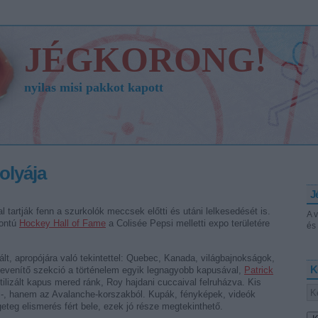
JÉGKORONG!
nyilas misi pakkot kapott
olyája
J
 tartják fenn a szurkolók meccsek előtti és utáni lelkesedését is.
A 
pontú
Hockey Hall of Fame
a Colisée Pepsi melletti expo területére
és 
trált, apropójára való tekintettel: Quebec, Kanada, világbajnokságok,
K
elevenítő szekció a történelem egyik legnagyobb kapusával,
Patrick
ilizált kapus mered ránk, Roy hajdani cuccaival felruházva. Kis
-, hanem az Avalanche-korszakból. Kupák, fényképek, videók
eteg elismerés fért bele, ezek jó része megtekinthető.