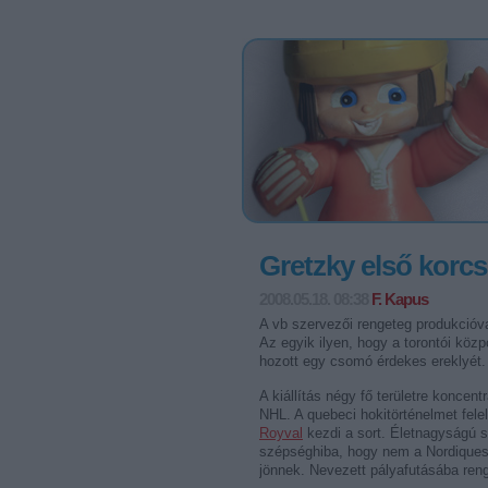
Gretzky első korcs
2008.05.18. 08:38
F. Kapus
A vb szervezői rengeteg produkcióval
Az egyik ilyen, hogy a torontói köz
hozott egy csomó érdekes ereklyét.
A kiállítás négy fő területre koncen
NHL. A quebeci hokitörténelmet fel
Royval
kezdi a sort. Életnagyságú st
szépséghiba, hogy nem a Nordiques
jönnek. Nevezett pályafutásába reng