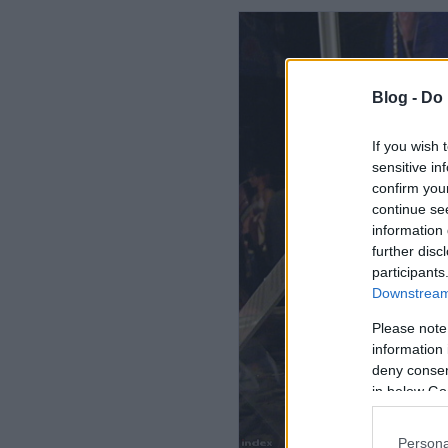
Blog -
Do 
If you wish 
sensitive in
confirm you
continue se
information 
further disc
participants
Downstream 
Please note
information 
deny consent
in below Go
Persona