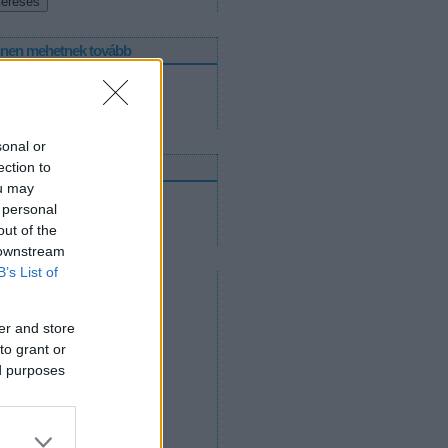
nnen mehetnek tovább
Utánpótláscsapatok
Felnőttcsapatok
Jégcsarnokok és jégpályák
sonal or
nline közvetítések
ection to
ou may
2012. április 14.
 personal
2012. április 12.
out of the
2012. április 11.
 downstream
B’s List of
er and store
to grant or
ed purposes