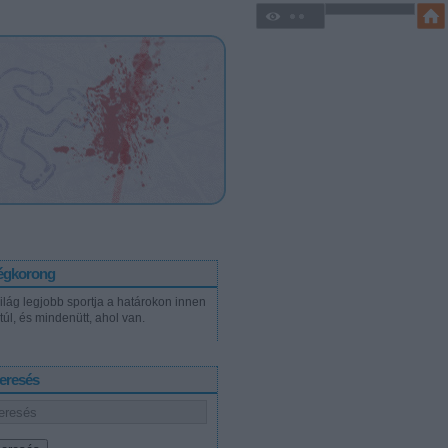
égkorong
világ legjobb sportja a határokon innen
túl, és mindenütt, ahol van.
eresés