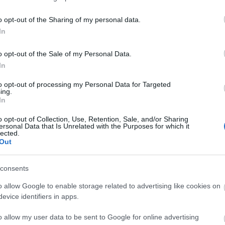
k, miként maradhattak 1995-ben NHL-es csapat nélkül. A Quebec
 ott lett a franchise új neve Colorado Avalanche. Azóta a juniorliga
o opt-out of the Sharing of my personal data.
 kiállításon a Nordiques is kiemelt szerepet szélén NHL-serlegek
In
k is meresztik szemüket. A Stanley-kupát nem mutatták meg, de sok
z MVP, a gólkirály és a legjobb védő serlegét is.
o opt-out of the Sale of my Personal Data.
ató a legatraktívabb rész. Csapatonként, híres játékosonként két
In
iához érdekes sztori jár. Mindezt megspékelték egyéb tárgyakkal.
C
lyel először lépett jégre az édesapja által épített jégpályán.
i Brantford település Varadi Avenue-jén fénylett. Az oroszoknál
to opt-out of processing my Personal Data for Targeted
ah
ing.
i, máshol ősrégi mammutokat, kesztyűket, harisnyákat, kupákat,
(
2
In
ba
ba
volt többször is megnézni. Egyáltalán nem azért, mert ingyenes a
(
5
o opt-out of Collection, Use, Retention, Sale, and/or Sharing
cs
ersonal Data that Is Unrelated with the Purposes for which it
div
lected.
eb
Out
(
4
Tetszik
0
fe
fe
(
1
consents
fr
hár
o allow Google to enable storage related to advertising like cookies on
ho
ifj
evice identifiers in apps.
(
4
(
5
(
2
o allow my user data to be sent to Google for online advertising
kö