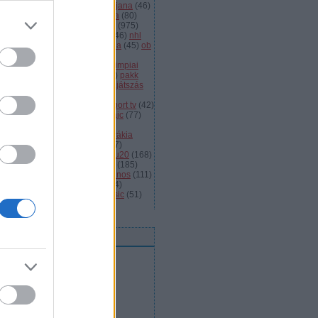
dányi
(
105
)
légiósok
(
131
)
ljubljana
(
46
)
gyarország
(
561
)
magyar kupa
(
80
)
skolc
(
187
)
mjsz
(
143
)
mol liga
(
975
)
ionalliga
(
132
)
németország
(
46
)
nhl
598
)
női
(
96
)
nők
(
127
)
norvégia
(
45
)
ob
173
)
ob i.
(
206
)
ocskay
(
107
)
aszország
(
68
)
olimpia
(
119
)
olimpiai
lejtezők
(
85
)
oroszország
(
132
)
pakk
1
)
playoff
(
137
)
primeau
(
55
)
rájátszás
60
)
románia
(
119
)
sator
(
53
)
sc
íkszereda
(
107
)
serdülő
(
78
)
sport tv
(
42
)
anley kupa
(
40
)
steaua
(
41
)
svájc
(
77
)
édország
(
161
)
szavazás
(
57
)
avazások
(
43
)
szélig
(
75
)
szlovákia
93
)
szlovénia
(
105
)
szuper
(
107
)
urston
(
43
)
u16
(
61
)
u18
(
291
)
u20
(
168
)
rajna
(
57
)
utánpótlás
(
122
)
ute
(
185
)
ogatott
(
984
)
vasas
(
53
)
vas jános
(
111
)
(
1471
)
videó
(
148
)
videók
(
494
)
lágbajnokság
(
107
)
winter classic
(
51
)
mkefelhő
eedek
RSS 2.0
bejegyzések
,
kommentek
Atom
bejegyzések
,
kommentek