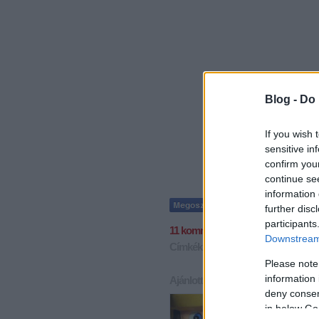
Blog -
Do 
If you wish 
sensitive in
confirm you
continue se
information 
further disc
participants
11
komment
Downstream 
Címkék:
washington
nhl
pittsburg
Please note
information 
Ajánlott bejegyzések:
deny consent
in below Go