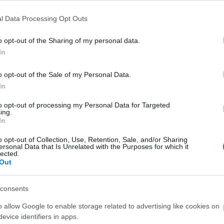
la
ma
l Data Processing Opt Outs
mi
nat
(
1
1
(
o opt-out of the Sharing of my personal data.
ik az
Mariborba utazik
Hétvégén Csíki
ol
 FTC
In
a juniorválogatott
Sör-kupa
se
(
4
(
3
o opt-out of the Sale of my Personal Data.
cs
st
In
sv
sz
(
1
to opt-out of processing my Personal Data for Targeted
th
ing.
uk
A Vienna
In
vál
Capitals
vb
vi
legyőzte a finn
o opt-out of Collection, Use, Retention, Sale, and/or Sharing
Cí
ersonal Data that Is Unrelated with the Purposes for which it
bajnokot
lected.
Out
F
sználói tartalomnak minősülnek, értük a
szolgáltatás technikai
üzemeltetője semmilyen felelősséget nem vállal,
ztőjéhez. Részletek a
Felhasználási feltételekben
és az
adatvédelmi tájékoztatóban
.
consents
o allow Google to enable storage related to advertising like cookies on
evice identifiers in apps.
om röhögés nélkül végignézni! :D