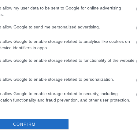
Válasz erre
o allow my user data to be sent to Google for online advertising
E
s.
ports verzióban. De hát én nem ebből élek, sajnos. ;-)
to allow Google to send me personalized advertising.
Válasz erre
o allow Google to enable storage related to analytics like cookies on
evice identifiers in apps.
ogy a kapu mögé akarta elütni a korongot. Nem sikerült.
t adni, hogy "Szegény hülye Backström" nagy hiba. Ez jelentősen
o allow Google to enable storage related to functionality of the website
 én szememben.
 két ilyen "szegény hülye" magyart az NHL-ben, akik csapatuk
egy Ovechkin előzi meg őket. Mellesleg egy világbajnokot
ok gratulálni.
o allow Google to enable storage related to personalization.
ye ?!
Válasz erre
o allow Google to enable storage related to security, including
cation functionality and fraud prevention, and other user protection.
ármint nekik, vagy értük, vagy valami?
WdMfmtvA
CONFIRM
Válasz erre