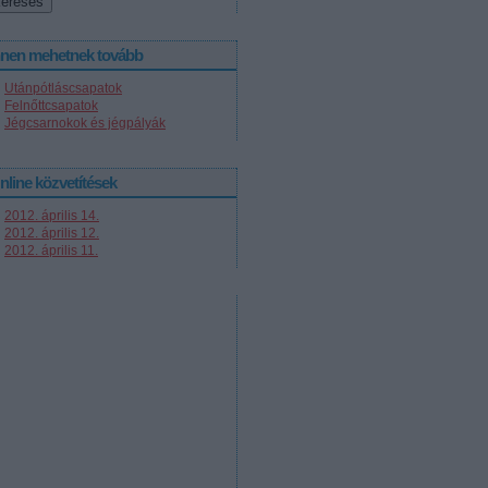
nnen mehetnek tovább
Utánpótláscsapatok
Felnőttcsapatok
Jégcsarnokok és jégpályák
nline közvetítések
2012. április 14.
2012. április 12.
2012. április 11.