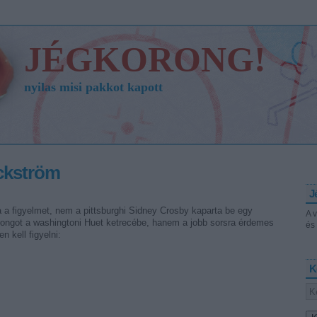
JÉGKORONG!
nyilas misi pakkot kapott
ckström
J
 a figyelmet, nem a pittsburghi Sidney Crosby kaparta be egy
A 
orongot a washingtoni Huet ketrecébe, hanem a jobb sorsra érdemes
és 
n kell figyelni:
K