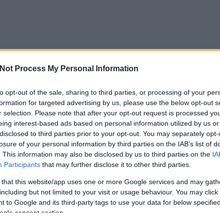
Not Process My Personal Information
C
ah
to opt-out of the sale, sharing to third parties, or processing of your per
(
2
ba
formation for targeted advertising by us, please use the below opt-out s
ba
r selection. Please note that after your opt-out request is processed y
(
5
cs
eing interest-based ads based on personal information utilized by us or
div
disclosed to third parties prior to your opt-out. You may separately opt-
eb
Tetszik
0
(
4
losure of your personal information by third parties on the IAB’s list of
fe
. This information may also be disclosed by us to third parties on the
IA
fe
(
1
Participants
that may further disclose it to other third parties.
fr
h
backström
hár
 that this website/app uses one or more Google services and may gath
ho
ifj
including but not limited to your visit or usage behaviour. You may click 
(
4
 to Google and its third-party tags to use your data for below specifi
(
5
(
2
ogle consent section.
kö