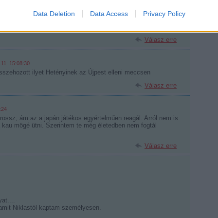
Data Deletion
Data Access
Privacy Policy
http://motivationforlif3.blogspot.com/
2008.03.11. 14:42:20
cím. szerintem.
Válasz erre
.11. 15:08:30
szehozott ilyet Hetényinek az Újpest elleni meccsen
Válasz erre
:24
rossz, ám az a japán játékos egyértelműen reagál. Arról nem is
 kau mögé ütni. Szerintem te még életedben nem fogtál
Válasz erre
at....
amit Niklastól kaptam személyesen.