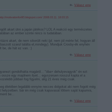
Válasz erre
http://motivationforlif3.blogspot.com/
2008.03.11. 18:03:15
gólt akart ütni a japán játékos? LOL A reakció egy természetes
anatában az ember szinte nincs is tudatában.
ázni akart, de nem sikerült neki (pl. nem jól mérte fel, hogyan áll
baszott szarul találta el,mindegy). Mondjuk Crosby-ék enyhén
t be, de hát ez van. :)
Válasz erre
gyanezt gondolhatta magáról... "óba+ dehulyevagyok" én ezt
ossze egy majdnem ilyet... egyszeruen rosszul kapta el a
gkozelebb jobban fog figyelni, alig 21 éves még csak.
 életében legalább ennyire necces dolgokat aki nem fogott még
lt helyzetben. bár én még csak kapuvasat lőttem saját kapumra,
ment be...
Válasz erre