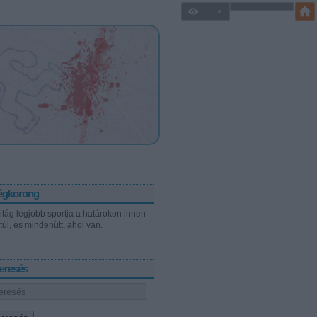
égkorong
világ legjobb sportja a határokon innen
túl, és mindenütt, ahol van.
eresés