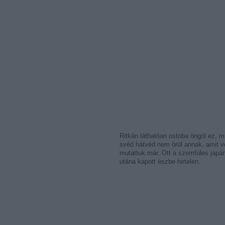
Ritkán láthatóan ostoba öngól ez, 
svéd hátvéd nem örül annak, amit vé
mutattuk már. Ott a szemfüles japán
utána kapott észbe hirtelen.