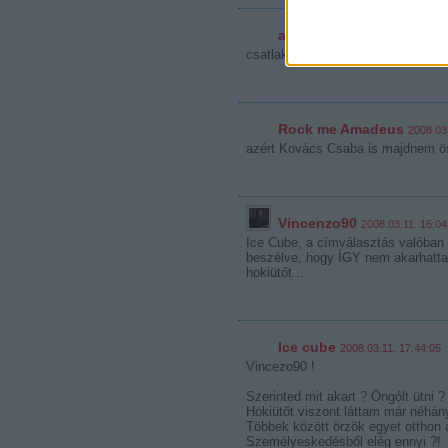
at the beginning a fish
·
csatlakozom, nem valami találó a 
Rock me Amadeus
2008.03
azért Kovács Csaba is majdnem ös
Vincenzo90
2008.03.11. 16:04
Ice Cube, a címválasztás valóban 
beszélve, hogy ÍGY nem akarhatta
hokiütőt...
Ice cube
2008.03.11. 17:44:05
Vincezo90 !
Szerinted mit akart ? Öngólt ütni ?
Hokiütőt viszont láttam már néhány
Többek között örzök egyet otthon 
Személyeskedésből elég ennyi ?!