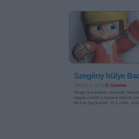
Szegény hülye Ba
2008.03.11. 09:12
D. Gromov
Ahogy arra kedves olvasónk felhívta
nappal ezelőtt a mindent eldöntő k
Nicklas Backström. Itt a videó, erőse