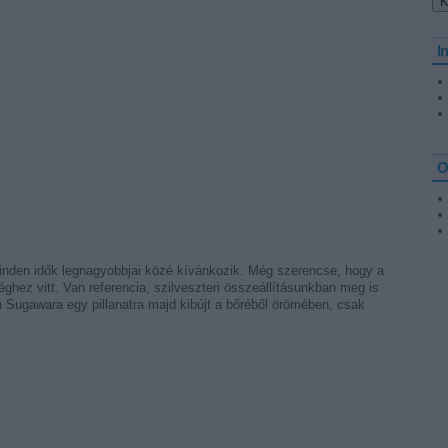
I
O
minden idők legnagyobbjai közé kívánkozik. Még szerencse, hogy a
ghez vitt. Van referencia, szilveszteri összeállításunkban meg is
 Sugawara egy pillanatra majd kibújt a bőréből örömében, csak