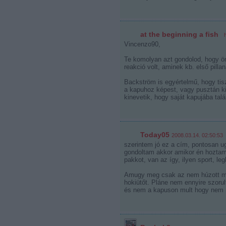
at the beginning a fish
·
Vincenzo90,
Te komolyan azt gondolod, hogy ön
reakció volt, aminek kb. első pill
Backström is egyértelmű, hogy tiszt
a kapuhoz képest, vagy pusztán ki
kinevetik, hogy saját kapujába talál
Today05
2008.03.14. 02:50:53
szerintem jó ez a cím, pontosan u
gondoltam akkor amikor én hoztam 
pakkot, van az így, ilyen sport, le
Amugy meg csak az nem húzott meg
hokiütőt. Pláne nem ennyire szoru
és nem a kapuson mult hogy nem 