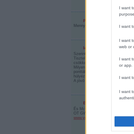
I want t
purpose
paganus
2008.03.11. 11:39:15
Mennyi ilyet üröttem én is az EA S
I want 
I want t
web or d
Ice cube
2008.03.11. 12:28:29
Szerintem egyértelműen látszik, h
Tisztelt szerkesztők ! Ilyen címe
I want t
csökkentette a megitélésüket az
or app.
Milyen jó lenne már látni mondjuk
ponttáblázatán másodikok és csak 
hülyéztek itt le. Hát ehhez nem tud
I want t
A jövő ebben a blogban nem ez ug
I want t
authenti
Bettyno
2008.03.11. 12:51:35
És McCabe Raycroft ellen?
OT GW ráadásul a Buffalo ellen. M
www.youtube.com/watch?v=7VU