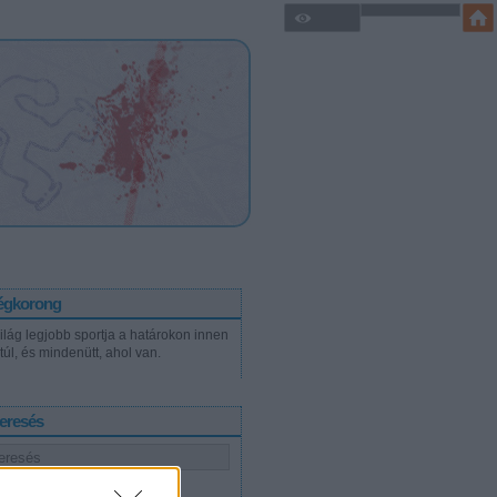
égkorong
világ legjobb sportja a határokon innen
túl, és mindenütt, ahol van.
eresés