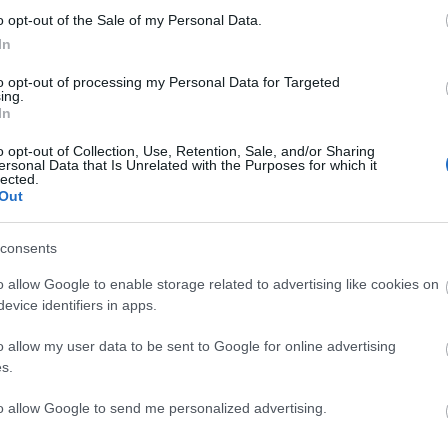
o opt-out of the Sale of my Personal Data.
In
to opt-out of processing my Personal Data for Targeted
ing.
In
C
o opt-out of Collection, Use, Retention, Sale, and/or Sharing
ersonal Data that Is Unrelated with the Purposes for which it
ah
lected.
(
2
Szlovák
Hétvégén
Out
ba
abb
válogatott csatár
belekezd a
ba
a Mol Ligában
Fehérvár junior
(
5
cs
consents
div
eb
o allow Google to enable storage related to advertising like cookies on
(
4
fe
evice identifiers in apps.
fe
(
1
fr
o allow my user data to be sent to Google for online advertising
hár
s.
ho
ifj
(
4
to allow Google to send me personalized advertising.
(
5
(
2
kö