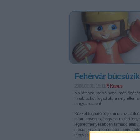
Fehérvár búcsúzik
2008.02.01. 15:11
F. Kapus
Ma játssza utolsó hazai mérkőzését
Innsbruckot fogadjuk, amely ellen
magyar csapat.
Kézzel fogható tétje nincs az utols
miatt lényeges, hogy ne utolsó legy
legeredményesebben támadó alakulat
meccsen az a fontosabb, hogy véde
megszakad. Ez utóbbit azért mondjuk