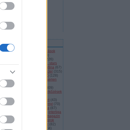
ímkék
l
(
66
)
alba volán
(
453
)
átigazolások
43
)
ausztria
(
86
)
a csoport
(
408
)
jnokok ligája
(
42
)
bajnokság
(
226
)
jnokságok
(
82
)
bartalis
(
53
)
bp. stars
2
)
brassó
(
64
)
briancon
(
72
)
cortina
(
67
)
ehország
(
98
)
dab
(
43
)
dab.docler
(
315
)
ízió 1
(
231
)
divízió 2
(
49
)
döntő
(
128
)
el
(
1139
)
eht
(
76
)
eihc
(
93
)
elitserien
9
)
énekes
(
363
)
extraliga
(
59
)
héroroszország
(
50
)
fehérvár
(
609
)
lkészülés
(
183
)
felkészülési mérkőzések
82
)
finnország
(
145
)
fotók
(
45
)
anciaország
(
73
)
ftc
(
213
)
gömöri
(
43
)
i
(
76
)
hc csíkszereda
(
85
)
hetényi
(
70
)
rvátország
(
40
)
hsc csíkszereda
(
87
)
úsági
(
285
)
iihf
(
80
)
inline
(
109
)
interliga
4
)
játékvezetők
(
64
)
jégkorongmagazin
1
)
jesenice
(
42
)
junior
(
90
)
juniorok
00
)
kanada
(
97
)
khl
(
663
)
kóger
(
82
)
lyök
(
55
)
kontinentális kupa
(
104
)