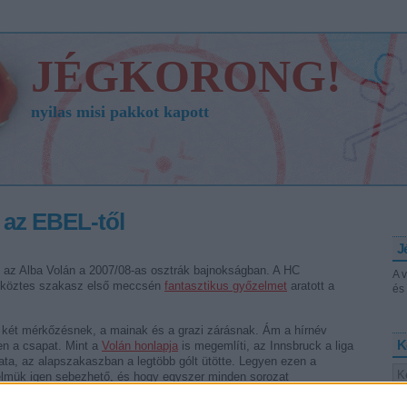
JÉGKORONG!
nyilas misi pakkot kapott
 az EBEL-től
J
 az Alba Volán a 2007/08-as osztrák bajnokságban. A HC
A 
 a köztes szakasz első meccsén
fantasztikus győzelmet
aratott a
és 
ó két mérkőzésnek, a mainak és a grazi zárásnak. Ám a hírnév
K
en a csapat. Mint a
Volán honlapja
is megemlíti, az Innsbruck a liga
a, az alapszakaszban a legtöbb gólt ütötte. Legyen ezen a
lmük igen sebezhető, és hogy egyszer minden sorozat
, mert a Volán elleni hazai vereség óta háromszor nyertek.