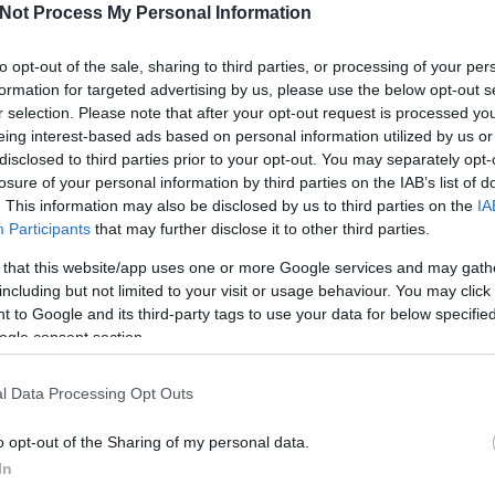
Not Process My Personal Information
özben egy jó kis svéd csatárt vesztettek. A Södertälje SK
ert, mivel január 31-vel zárult a svéd átigazolási piac, és
z klubvezető szerette volna megtartani a kiváló játékost, de nem
I
to opt-out of the sale, sharing to third parties, or processing of your per
lálható finnt vettek, Mikko Laine és Antti Nyrhinen személyében. Ők
formation for targeted advertising by us, please use the below opt-out s
hérváron.
r selection. Please note that after your opt-out request is processed y
orttelevízó élőben adja. Ismételten megkerestük Máté Pál
eing interest-based ads based on personal information utilized by us or
g másképpen állt az ügy
, úgy volt, nem közvetítenek több Alba-
disclosed to third parties prior to your opt-out. You may separately opt-
k, egyszerű csere történt. A Sport 1 szerződése szerint a magyar
losure of your personal information by third parties on the IAB’s list of
vetíti. Ezen a kontraktuson csavartak egyet a felek, és a mai
O
yett kerül képernyőre. Sajnos
a jövő heti hollandiai válogatott-tornát
. This information may also be disclosed by us to third parties on the
IA
Participants
that may further disclose it to other third parties.
 előzi meg az Albát a tabellán. Ma az Olimpija Ljubljanát,
 that this website/app uses one or more Google services and may gath
ehetetlen feladat legyőzni őket, hiszen valóságos invázió indult
including but not limited to your visit or usage behaviour. You may click 
égiós távozásáról
, most három újabb búcsúzóról adhatunk hírt. A
 to Google and its third-party tags to use your data for below specifi
isey
a svéd Mora IK-hoz, honfitársa, Robert Guillet a finn Pelicans
eman a brit Nottingham Panthershez igazolt. Megjegyzésként csak
ogle consent section.
k csapnak le az EBEL-játékosokra, ráadásul a bajnoki rájátszásra
on erős bajnokságban szerepelt az Alba Volán. Reméljük, nem
l Data Processing Opt Outs
Tetszik
0
o opt-out of the Sharing of my personal data.
In