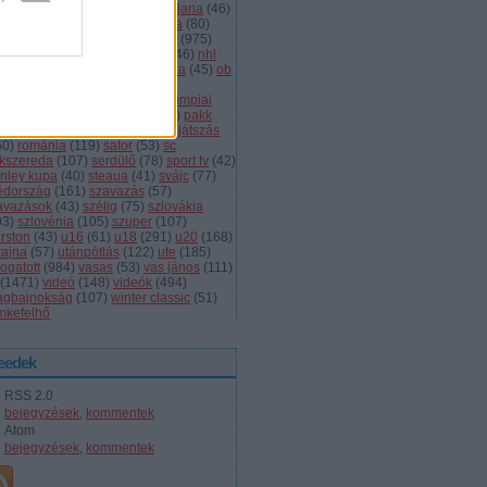
dányi
(
105
)
légiósok
(
131
)
ljubljana
(
46
)
gyarország
(
561
)
magyar kupa
(
80
)
skolc
(
187
)
mjsz
(
143
)
mol liga
(
975
)
ionalliga
(
132
)
németország
(
46
)
nhl
598
)
női
(
96
)
nők
(
127
)
norvégia
(
45
)
ob
173
)
ob i.
(
206
)
ocskay
(
107
)
aszország
(
68
)
olimpia
(
119
)
olimpiai
lejtezők
(
85
)
oroszország
(
132
)
pakk
1
)
playoff
(
137
)
primeau
(
55
)
rájátszás
60
)
románia
(
119
)
sator
(
53
)
sc
íkszereda
(
107
)
serdülő
(
78
)
sport tv
(
42
)
anley kupa
(
40
)
steaua
(
41
)
svájc
(
77
)
édország
(
161
)
szavazás
(
57
)
avazások
(
43
)
szélig
(
75
)
szlovákia
93
)
szlovénia
(
105
)
szuper
(
107
)
urston
(
43
)
u16
(
61
)
u18
(
291
)
u20
(
168
)
rajna
(
57
)
utánpótlás
(
122
)
ute
(
185
)
ogatott
(
984
)
vasas
(
53
)
vas jános
(
111
)
(
1471
)
videó
(
148
)
videók
(
494
)
lágbajnokság
(
107
)
winter classic
(
51
)
mkefelhő
eedek
RSS 2.0
bejegyzések
,
kommentek
Atom
bejegyzések
,
kommentek