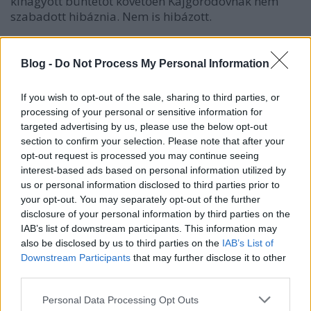
kihagyott büntetőt követően Kajgorodovnak nem
szabadott hibáznia. Nem is hibázott.
A második kört hamar lerendezték, Kajgorodov
ismét betalált, Hujsa hibázott, így
a Metallurg
Blog -
Do Not Process My Personal Information
nyert
. Valerij Posztnyikov vezetőedző a mérkőzés
után jó választásnak nevezte Mezint és
If you wish to opt-out of the sale, sharing to third parties, or
Kajgorodovot. Említsük meg a kapura lövési
processing of your personal or sensitive information for
statisztikát: 42-11 az oroszoknak.
targeted advertising by us, please use the below opt-out
section to confirm your selection. Please note that after your
A nap másik, tét nélküli mérkőzésén:
Davos-Karpat
opt-out request is processed you may continue seeing
Oulu 1-6
.
interest-based ads based on personal information utilized by
us or personal information disclosed to third parties prior to
your opt-out. You may separately opt-out of the further
disclosure of your personal information by third parties on the
IAB’s list of downstream participants. This information may
Címkék:
sparta praha
bajnokok kupája
ecc
metallurg
also be disclosed by us to third parties on the
IAB’s List of
magnyitogorszk
slovan bratislava
Downstream Participants
that may further disclose it to other
third parties.
Please note that this website/app uses one or more Google
Personal Data Processing Opt Outs