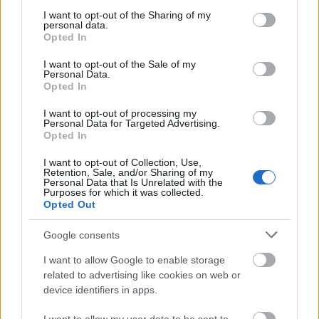
services and may gather and store information including but
not limited to your visit or usage behaviour. You may click to
I want to opt-out of the Sharing of my
Ajánlott bejegyzések:
personal data.
grant or deny consent to Google and its third-party tags to
Opted In
use your data for below specified purposes in below Google
consent section.
I want to opt-out of the Sale of my
Zigmund Pálffy kettőt lőtt Munrónak
Personal Data.
Opted In
I want to opt-out of processing my
Personal Data for Targeted Advertising.
Opted In
Az NHL megtette újabb javaslatát
I want to opt-out of Collection, Use,
Retention, Sale, and/or Sharing of my
Personal Data that Is Unrelated with the
Purposes for which it was collected.
Opted Out
Fölényes dunaújvárosi győzelem
Google consents
I want to allow Google to enable storage
related to advertising like cookies on web or
Jövő héten már az FTC és az UTE is
device identifiers in apps.
játszik