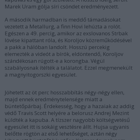
Marek Uram gólja síri csöndet eredményezett.
A második harmadban is meddő támadásokat
vezetett a Metallurg, a finn Hovi lehúzta a rolót.
Egészen a 49. percig, amikor az exslovanos Strbak
lövése kipattant róla, és Koroljov közreműködésével
a pakk a hálóban landolt. Hosszú percekig
elemezték a videót a bírók, eldöntendő, Koroljov
szándékosan rúgott-e a korongba. Végül
szabályosnak ítélték a találatot. Ezzel megmenekült
a magnyitogorszki egyesület.
Jöhetett az öt perc hosszabbítás négy-négy ellen,
majd ennek eredménytelensége miatt a
büntetőpárbaj. Érdekesség, hogy a hazaiak az addig
védő Travis Scott helyére a belorusz Andrej Mezint
küldték a kapuba. A tízszer nagyobb költségvetésű
egyesület itt is sokáig vesztésre állt. Hujsa ugyanis
belőtte rögtön az első lehetőséget, aztán négy