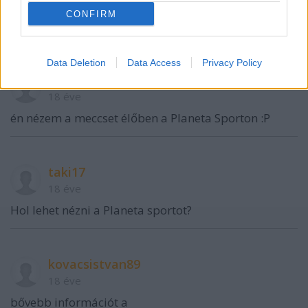
CONFIRM
Data Deletion
Data Access
Privacy Policy
kovacsistvan89
18 éve
én nézem a meccset élőben a Planeta Sporton :P
taki17
18 éve
Hol lehet nézni a Planeta sportot?
kovacsistvan89
18 éve
bővebb információt a