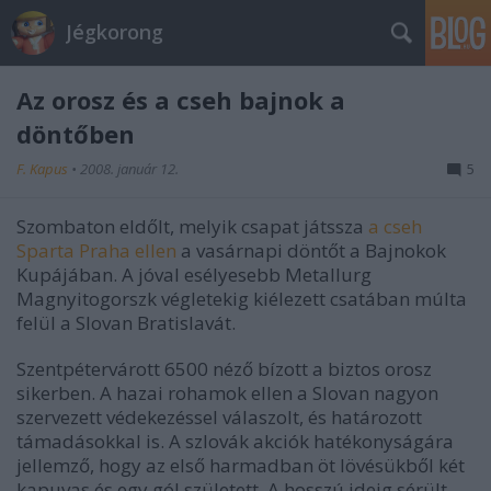
Jégkorong
Az orosz és a cseh bajnok a
döntőben
F. Kapus
•
2008. január 12.
5
Szombaton eldőlt, melyik csapat játssza
a cseh
Sparta Praha ellen
a vasárnapi döntőt a Bajnokok
Kupájában. A jóval esélyesebb Metallurg
Magnyitogorszk végletekig kiélezett csatában múlta
felül a Slovan Bratislavát.
Szentpétervárott 6500 néző bízott a biztos orosz
sikerben. A hazai rohamok ellen a Slovan nagyon
szervezett védekezéssel válaszolt, és határozott
támadásokkal is. A szlovák akciók hatékonyságára
jellemző, hogy az első harmadban öt lövésükből két
kapuvas és egy gól született. A hosszú ideig sérült