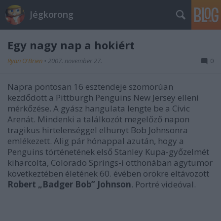
Jégkorong
Egy nagy nap a hokiért
Ryan O'Brien
•
2007. november 27.
0
Napra pontosan 16 esztendeje szomorúan
kezdődött a Pittburgh Penguins New Jersey elleni
mérkőzése. A gyász hangulata lengte be a Civic
Arenát. Mindenki a találkozót megelőző napon
tragikus hirtelenséggel elhunyt Bob Johnsonra
emlékezett. Alig pár hónappal azután, hogy a
Penguins történetének első Stanley Kupa-győzelmét
kiharcolta, Colorado Springs-i otthonában agytumor
következtében életének 60. évében örökre eltávozott
Robert „Badger Bob” Johnson
. Portré videóval.