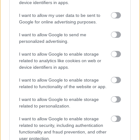
device identifiers in apps.
1991" emblémát.
I want to allow my user data to be sent to
1987-ben a Wisconsini egyetem, 1991-ben az
Google for online advertising purposes.
Egyesült Állmok szövetsége, 1992-ben az NHL
választotta be posztumusz a halhatatlanok közé.
I want to allow Google to send me
Edzőként 480 meccsen dirigálta csapatait: 234
personalized advertising.
győzelem, 188 vereség, 58 döntetlen a mérlege. Fia,
Mark Johnson 11 éves profi karriert tud maga
I want to allow Google to enable storage
mögött, 1980-ban olimpiai bajnok volt. Nyilván ő is
related to analytics like cookies on web or
sokszor hallotta: It's a great day for hockey!
device identifiers in apps.
I want to allow Google to enable storage
related to functionality of the website or app.
I want to allow Google to enable storage
Címkék:
nhl
robert badger bob johnson
pittsburgh penguins
related to personalization.
I want to allow Google to enable storage
related to security, including authentication
functionality and fraud prevention, and other
Ajánlott bejegyzések:
user protection.