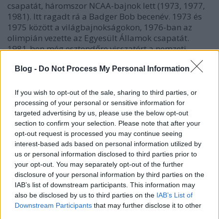
csapatát, háromszor NCAA-bajnok lett (1973, 1977,
1981). Itt ragadt rá a Badger Bob becenév. 1973 és
1975 között a világbajnokságokon, 1976-ban az
olimpián vezette az Egyesült Államok csapatát.
1981-ben még esztendőre visszatért a nemzeti
tizenegy élére.
Blog -
Do Not Process My Personal Information
1982-ben debütált az NHL-ben, a Calgary Flames
főedzője lett. Öt szezonon keresztül vezette a
If you wish to opt-out of the sale, sharing to third parties, or
kanadai csapatot, 1986-ban a döntőig jutott, ahol a
processing of your personal or sensitive information for
Montreal Canadiens 4–1-re diadalmaskodott. 1990-
targeted advertising by us, please use the below opt-out
ben nevezték ki a Pittsburgh élére. A következő
section to confirm your selection. Please note that after your
esztendőben a Penguins történetének legnagyobb
opt-out request is processed you may continue seeing
sikerét érte el. A bajnoki döntőben a Minnesota
interest-based ads based on personal information utilized by
csapatát verték 4–2-re, és először került a Stanley
us or personal information disclosed to third parties prior to
Kupa a keleti iparvárosba. Néhány hónappal a finálé
your opt-out. You may separately opt-out of the further
disclosure of your personal information by third parties on the
után diagnosztizálták nála a halálos kórt.
IAB’s list of downstream participants. This information may
also be disclosed by us to third parties on the
IAB’s List of
Downstream Participants
that may further disclose it to other
third parties.