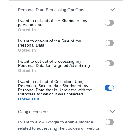
Please note that this website/app uses one or more Google
Personal Data Processing Opt Outs
services and may gather and store information including but
not limited to your visit or usage behaviour. You may click to
I want to opt-out of the Sharing of my
personal data.
grant or deny consent to Google and its third-party tags to
Opted In
use your data for below specified purposes in below Google
consent section.
I want to opt-out of the Sale of my
Personal Data.
Opted In
I want to opt-out of processing my
Personal Data for Targeted Advertising.
Opted In
I want to opt-out of Collection, Use,
Mindig derűs és optimista volt, soha nem volt rossz
Retention, Sale, and/or Sharing of my
Personal Data that Is Unrelated with the
napja, imádták a játékosai. A játék iránti
Purposes for which it was collected.
elkötelezettsége, barátságos természete mindenkire
Opted Out
átragadt a környezetében. Játékosait a hiressé vált
mondásával nyugtatgatta: "Ez egy nagy nap a
Google consents
hokiért." E mondatot festették fel azon napon, éppen
I want to allow Google to enable storage
16 esztendeje, a Civic Arena kék vonalára. A
related to advertising like cookies on web or
játékosok mezére pedig felvarrták a "Badger 1913–