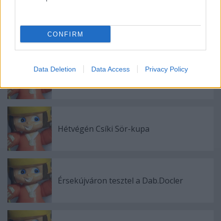
Zigmund Pálffy kettőt lőtt Munrónak
CONFIRM
Data Deletion
Data Access
Privacy Policy
Szlovák válogatott csatár a Mol Ligában
Hétvégén Csíki Sör-kupa
Érsekújváron tesztel a Dab.Docler