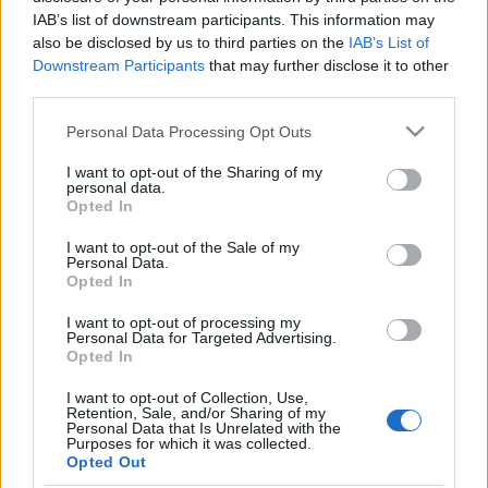
harmadban elintézték a dánokat, a vége
6-2
lett.
IAB’s list of downstream participants. This information may
also be disclosed by us to third parties on the
IAB’s List of
Az
EIHC
kupákon is 2-2 találkozót rendeztek.
Downstream Participants
that may further disclose it to other
Litvánok lengyeleket vertek, ez meglepő, a
third parties.
fehéroroszok kétgólos hátrányból fordítottak a
Please note that this website/app uses one or more Google
norvégok ellen, ez nem annyira. A másik csoportban
Personal Data Processing Opt Outs
services and may gather and store information including but
a horvátok hiába bíztak benne, hogy a szlovén B
not limited to your visit or usage behaviour. You may click to
I want to opt-out of the Sharing of my
(vagy C?) csapat ellen megszerzik első EIHC-
personal data.
grant or deny consent to Google and its third-party tags to
győzelmüket, vereségbe szaladtak. A franciák 3-2-re
Opted In
use your data for below specified purposes in below Google
verték Olaszországot.
consent section.
I want to opt-out of the Sale of my
Personal Data.
Opted In
I want to opt-out of processing my
Personal Data for Targeted Advertising.
Címkék:
válogatott
karjala kupa
deutschland cup
eihc
Opted In
I want to opt-out of Collection, Use,
Retention, Sale, and/or Sharing of my
Personal Data that Is Unrelated with the
Purposes for which it was collected.
Ajánlott bejegyzések:
Opted Out