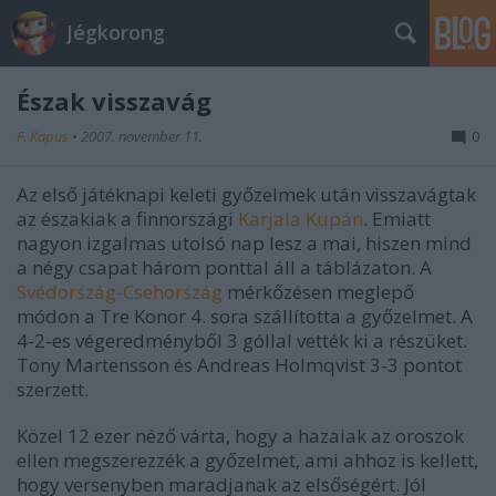
Jégkorong
Észak visszavág
F. Kapus
•
2007. november 11.
0
Az első játéknapi keleti győzelmek után visszavágtak
az északiak a finnországi
Karjala Kupán
. Emiatt
nagyon izgalmas utolsó nap lesz a mai, hiszen mind
a négy csapat három ponttal áll a táblázaton. A
Svédország-Csehország
mérkőzésen meglepő
módon a Tre Konor 4. sora szállította a győzelmet. A
4-2-es végeredményből 3 góllal vették ki a részüket.
Tony Martensson és Andreas Holmqvist 3-3 pontot
szerzett.
Közel 12 ezer néző várta, hogy a hazaiak az oroszok
ellen megszerezzék a győzelmet, ami ahhoz is kellett,
hogy versenyben maradjanak az elsőségért. Jól