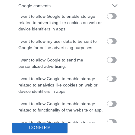
Google consents
Elköltöztünk
I want to allow Google to enable storage
related to advertising like cookies on web or
device identifiers in apps.
I want to allow my user data to be sent to
Hétvégén belekezd a Fehérvár junior
Google for online advertising purposes.
I want to allow Google to send me
personalized advertising.
Érsekújváron tesztel a Dab.Docler
I want to allow Google to enable storage
related to analytics like cookies on web or
device identifiers in apps.
I want to allow Google to enable storage
Átalakul a női bajnokság
related to functionality of the website or app.
I want to allow Google to enable storage
CONFIRM
related to personalization.