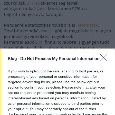
szurkoltak,
2-1-es
sikerhez segítették
válogatottjukat. Jussi Markkanen 97%-os
teljesítménnyel óvta kapuját.
Mindenféle statisztikák továbbra is
letölthetők
.
Továbbá mindkét meccs góljait megnézhetik nagyon
jó minőségű videókon, nagyok sok
kameraállásból,
itt
(finnül továbbra is gyengén tudó
olvasóinknak: klikk a sárga plecsnire, majd a
maalikooste feliratra).
Blog -
Do Not Process My Personal Information
Ma a cseh-orosz és a finn-svéd meccseken dől el, ki
If you wish to opt-out of the sale, sharing to third parties, or
viheti haza a kupát.
processing of your personal or sensitive information for
targeted advertising by us, please use the below opt-out
A Deutschland Cupon megszületett a négytornás
section to confirm your selection. Please note that after your
válogatott hétvége első nem várt eredménye, Svájc
opt-out request is processed you may continue seeing
legyűrte a szlovákokat,
2-1
. Az eredménynél is
interest-based ads based on personal information utilized by
meglepőbb a kapura lövési arány, a jó nevekből álló
us or personal information disclosed to third parties prior to
Szlovákia 36 svájci kísérletre csak 21-szer válaszolt. A
your opt-out. You may separately opt-out of the further
hazaiak nagyon jó napot fogtak ki, az első
disclosure of your personal information by third parties on the