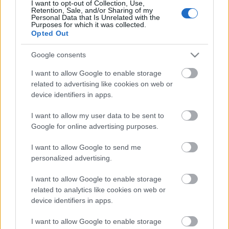
I want to opt-out of Collection, Use,
élőben
is követhetik az eseményeket.
Retention, Sale, and/or Sharing of my
Personal Data that Is Unrelated with the
Purposes for which it was collected.
Opted Out
Google consents
Címkék:
karjala kupa
izvesztyija kupa
euro hockey tour
I want to allow Google to enable storage
related to advertising like cookies on web or
device identifiers in apps.
Ajánlott bejegyzések:
I want to allow my user data to be sent to
Google for online advertising purposes.
I want to allow Google to send me
Az NHL megtette újabb javaslatát
personalized advertising.
I want to allow Google to enable storage
related to analytics like cookies on web or
device identifiers in apps.
Visszavonultatták Marek mezét
I want to allow Google to enable storage