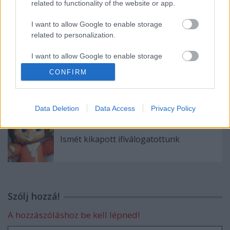
related to functionality of the website or app.
I want to allow Google to enable storage
Hétvégén Csíki Sör-kupa
related to personalization.
I want to allow Google to enable storage
related to security, including authentication
CONFIRM
functionality and fraud prevention, and other
Negyedikként zárt az U18-as válogatott
user protection.
Data Deletion
Data Access
Privacy Policy
Ismét kikapott ifiválogatottunk
Szólj hozzá!
A hozzászóláshoz be kell lépned!