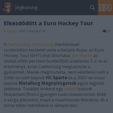
Jégkorong
Elkezdődött a Euro Hockey Tour
F. Kapus
•
2007. november 09.
0
A
Csehország-Finnország
mérkőzéssel
csütörtökön kezdetét vette a Karjala Kupa, az Euro
Hockey Tour (EHT) első állomása.
Jan Marek
az
utolsó előtti percben büntetőből alakította 3-2-re az
eredményt, ezzel Csehország megszerezte a
győzelmet. Marek megmutatta, nem véletlenül volt a
2006-os cseh bajnok
HC Sparta
és a 2007-es orosz
bajnok
Metallurg Magnyitogorszk
egyik legjobb
játékosa. További érvként egy
videót
tudunk
felajánlani (finnül gyengén tudó olvasóinknak: klikk
a sárga plecsnire, majd a maalikooste feliratra). Itt a
torna többi mérkőzése is látható lesz.