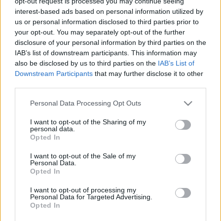
opt-out request is processed you may continue seeing
interest-based ads based on personal information utilized by
Az elmúlt évben a négy ország újabb négyéves
us or personal information disclosed to third parties prior to
megállapodást írt alá, rögzítették, hogy minden évben
your opt-out. You may separately opt-out of the further
előre meghatározott sorrendben és hónapban rendezik
disclosure of your personal information by third parties on the
meg a kupákat. Megemelték a pénzdíjat is, minden
IAB’s list of downstream participants. This information may
kupagyőzelem 120 000 eurót ér, és még egyszer ennyit
also be disclosed by us to third parties on the
IAB’s List of
kap az összesítésben győztes válogatott. Az idei kiírástól
Downstream Participants
that may further disclose it to other
kezdve nem lesz rájátszás. A címvédők a svédek, akik az
third parties.
áprilisi döntő
során mindkétszer legyőzték az alapszakaszt
Please note that this website/app uses one or more Google
Personal Data Processing Opt Outs
magabiztosan nyerő oroszokat.
services and may gather and store information including but
not limited to your visit or usage behaviour. You may click to
I want to opt-out of the Sharing of my
A 2007/08-as sorozat a november 8. és 11. között lezajló
personal data.
grant or deny consent to Google and its third-party tags to
Opted In
finn Karjala Kupával rajtolt. (További időpontok:
use your data for below specified purposes in below Google
Oroszország, Channel One Cup, 2007. 12. 13-16.,
consent section.
I want to opt-out of the Sale of my
Svédország, LG Hockey Games, 2008. 02. 07-10.,
Personal Data.
Opted In
Csehország: Céska Pojistovná Cup, 2008. 04. 17-20.)
I want to opt-out of processing my
Az eddigi 11 Karjala Kupából 9-et a hazaiak nyertek, de a
Personal Data for Targeted Advertising.
címvédők az oroszok. A játékoskereteket és a teljes
Opted In
adatbázist
itt
böngészhetik át, az igazán fanatikusok